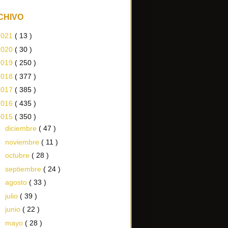
CHIVO
2021
( 13 )
2020
( 30 )
2019
( 250 )
2018
( 377 )
2017
( 385 )
2016
( 435 )
2015
( 350 )
►
diciembre
( 47 )
►
noviembre
( 11 )
►
octubre
( 28 )
►
septiembre
( 24 )
►
agosto
( 33 )
►
julio
( 39 )
►
junio
( 22 )
▼
mayo
( 28 )