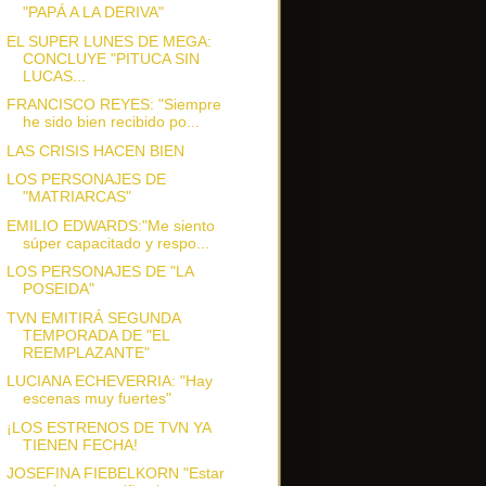
"PAPÁ A LA DERIVA"
EL SUPER LUNES DE MEGA:
CONCLUYE "PITUCA SIN
LUCAS...
FRANCISCO REYES: "Siempre
he sido bien recibido po...
LAS CRISIS HACEN BIEN
LOS PERSONAJES DE
"MATRIARCAS"
EMILIO EDWARDS:"Me siento
súper capacitado y respo...
LOS PERSONAJES DE "LA
POSEIDA"
TVN EMITIRÁ SEGUNDA
TEMPORADA DE "EL
REEMPLAZANTE"
LUCIANA ECHEVERRIA: "Hay
escenas muy fuertes"
¡LOS ESTRENOS DE TVN YA
TIENEN FECHA!
JOSEFINA FIEBELKORN "Estar