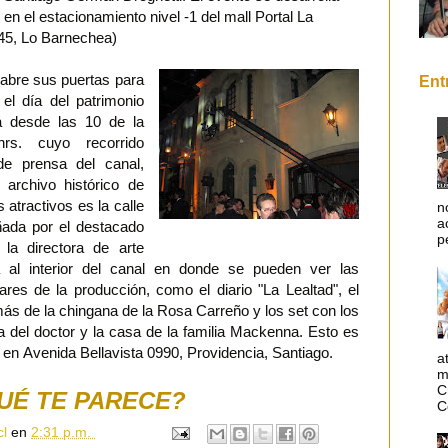
en el estacionamiento nivel -1 del mall Portal La
45, Lo Barnechea)
bre sus puertas para
Ent
el día del patrimonio
ará desde las 10 de la
rs. cuyo recorrido
e prensa del canal,
archivo histórico de
atractivos es la calle
n
a
ñada por el destacado
p
la directora de arte
da al interior del canal en donde se pueden ver las
ares de la producción, como el diario "La Lealtad", el
demás de la chingana de la Rosa Carreño y los set con los
ina del doctor y la casa de la familia Mackenna. Esto es
 en Avenida Bellavista 0990, Providencia, Santiago.
a
m
C
UÉ TE PARECE?
C
cl
en
2:31 p.m.