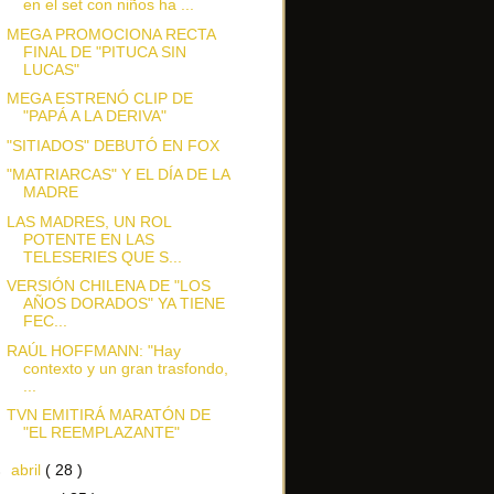
en el set con niños ha ...
MEGA PROMOCIONA RECTA
FINAL DE "PITUCA SIN
LUCAS"
MEGA ESTRENÓ CLIP DE
"PAPÁ A LA DERIVA"
"SITIADOS" DEBUTÓ EN FOX
"MATRIARCAS" Y EL DÍA DE LA
MADRE
LAS MADRES, UN ROL
POTENTE EN LAS
TELESERIES QUE S...
VERSIÓN CHILENA DE "LOS
AÑOS DORADOS" YA TIENE
FEC...
RAÚL HOFFMANN: "Hay
contexto y un gran trasfondo,
...
TVN EMITIRÁ MARATÓN DE
"EL REEMPLAZANTE"
►
abril
( 28 )