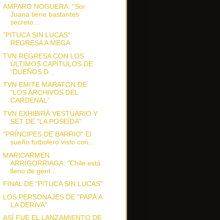
AMPARO NOGUERA: "Sor
Juana tiene bastantes
secreto...
"PITUCA SIN LUCAS"
REGRESA A MEGA
TVN REGRESA CON LOS
ÚLTIMOS CAPÍTULOS DE
"DUEÑOS D...
TVN EMITE MARATÓN DE
"LOS ARCHIVOS DEL
CARDENAL"
TVN EXHIBIRÁ VESTUARIO Y
SET DE "LA POSEÍDA"
"PRÍNCIPES DE BARRIO" El
sueño futbolero visto con...
MARICARMEN
ARRIGORRIAGA: "Chile está
lleno de gent...
FINAL DE "PITUCA SIN LUCAS"
LOS PERSONAJES DE "PAPÁ A
LA DERIVA"
ASÍ FUE EL LANZAMIENTO DE