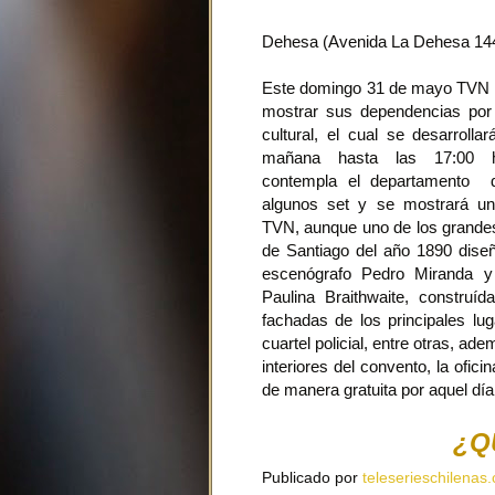
Dehesa (Avenida La Dehesa 14
Este domingo 31 de mayo TVN a
mostrar sus dependencias por 
cultural, el cual se desarroll
mañana hasta las 17:00 h
contempla el departamento d
algunos set y se mostrará un 
TVN, aunque uno de los grandes 
de Santiago del año 1890 dise
escenógrafo Pedro Miranda y 
Paulina Braithwaite, construí
fachadas de los principales lug
cuartel policial, entre otras, a
interiores del convento, la ofic
de manera gratuita por aquel día
¿Q
Publicado por
teleserieschilenas.