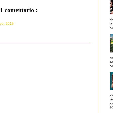
1 comentario :
d
a
yo, 2015
c
u
p
c
c
á
c
R