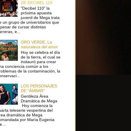
DE DECIBEL 110
"Decibel 110" la
próxima apuesta
juvenil de Mega trata
e un grupo de universitarios que
 pesar de cursar distintas
arreras, e...
ORO VERDE, La
naturaleza del amor
Hoy se celebra el día
de la tierra, el cual se
instauró para crear
na conciencia común a los
roblemas de la contaminación, la
onservaci...
LOS PERSONAJES
DE "ÁMBAR"
Gentileza Área
Dramática de Mega
Hoy comienza la
uarta teleserie vespertina del
rea dramática de Mega
omandada por María Eugenia
e...