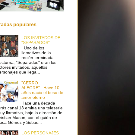
radas populares
LOS INVITADOS DE
"SEPARADOS"
Uno de los
llamativos de la
recién terminada
octurna, "Separados" eran los
ctores invitados, aquellos
ersonajes que llega...
"CERRO
ALEGRE"...Hace 10
años nació el beso de
amor eterno
Hace una decada
trás canal 13 emitía una teleserie
uy llamativa, bajo la dirección de
ristian Mason, con el guión de
oca Gómez y Sebas...
LOS PERSONAJES