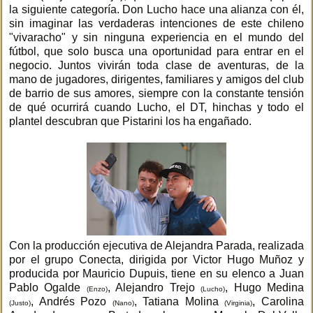
la siguiente categoría. Don Lucho hace una alianza con él,
sin imaginar las verdaderas intenciones de este chileno
"vivaracho" y sin ninguna experiencia en el mundo del
fútbol, que solo busca una oportunidad para entrar en el
negocio. Juntos vivirán toda clase de aventuras, de la
mano de jugadores, dirigentes, familiares y amigos del club
de barrio de sus amores, siempre con la constante tensión
de qué ocurrirá cuando Lucho, el DT, hinchas y todo el
plantel descubran que Pistarini los ha engañado.
Con la producción ejecutiva de Alejandra Parada, realizada
por el grupo Conecta, dirigida por Victor Hugo Muñoz y
producida por Mauricio Dupuis, tiene en su elenco a Juan
Pablo Ogalde
, Alejandro Trejo
, Hugo Medina
(Enzo)
(Lucho)
, Andrés Pozo
, Tatiana Molina
, Carolina
(Justo)
(Nano)
(Virginia)