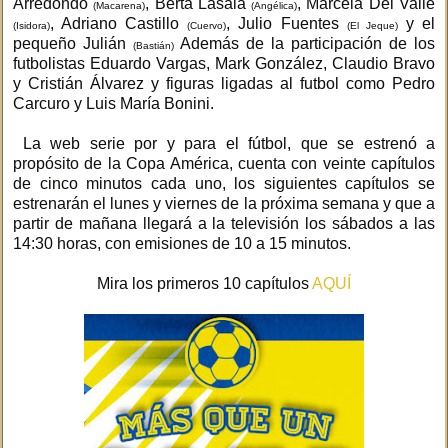
Arredondo
, Berta Lasala
, Marcela Del Valle
(Macarena)
(Angélica)
, Adriano Castillo
, Julio Fuentes
y el
(Isidora)
(Cuervo)
(El Jeque)
pequeño Julián
Además de la participación de los
(Bastián)
futbolistas Eduardo Vargas, Mark González, Claudio Bravo
y Cristián Álvarez y figuras ligadas al futbol como Pedro
Carcuro y Luis María Bonini.
La web serie por y para el fútbol, que se estrenó a
propósito de la Copa América, cuenta con veinte capítulos
de cinco minutos cada uno, los siguientes capítulos se
estrenarán el lunes y viernes de la próxima semana y que a
partir de mañana llegará a la televisión los sábados a las
14:30 horas, con emisiones de 10 a 15 minutos.
Mira los primeros 10 capítulos
AQUÍ