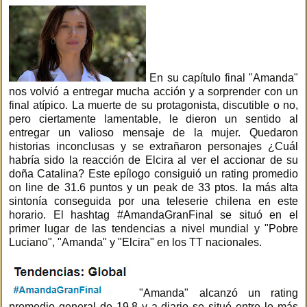
En su capítulo final "Amanda"
nos volvió a entregar mucha acción y a sorprender con un
final atípico. La muerte de su protagonista, discutible o no,
pero ciertamente lamentable, le dieron un sentido al
entregar un valioso mensaje de la mujer. Quedaron
historias inconclusas y se extrañaron personajes ¿Cuál
habría sido la reacción de Elcira al ver el accionar de su
doña Catalina? Este epílogo consiguió un rating promedio
on line de 31.6 puntos y un peak de 33 ptos. la más alta
sintonía conseguida por una teleserie chilena en este
horario. El hashtag #AmandaGranFinal se situó en el
primer lugar de las tendencias a nivel mundial y "Pobre
Luciano", "Amanda" y "Elcira" en los TT nacionales.
"Amanda" alcanzó un rating
promedio general de 19.8 y a diario se situó entre lo más