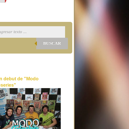
BUSCAR
n debut de "Modo
eseries"