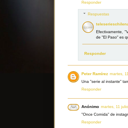
Responder
Respuestas
teleserieschilen
Efectivamente, "
de "El Paso" es q
Responder
Peter Ramírez
martes, 11
Una "serie al instante" ta
Responder
Anónimo
martes, 11 juli
"Once Comida" de instag
Responder