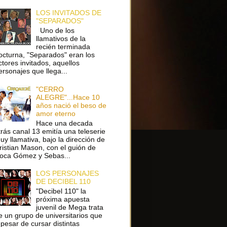
LOS INVITADOS DE
"SEPARADOS"
Uno de los
llamativos de la
recién terminada
octurna, "Separados" eran los
ctores invitados, aquellos
ersonajes que llega...
"CERRO
ALEGRE"...Hace 10
años nació el beso de
amor eterno
Hace una decada
trás canal 13 emitía una teleserie
uy llamativa, bajo la dirección de
ristian Mason, con el guión de
oca Gómez y Sebas...
LOS PERSONAJES
DE DECIBEL 110
"Decibel 110" la
próxima apuesta
juvenil de Mega trata
e un grupo de universitarios que
 pesar de cursar distintas