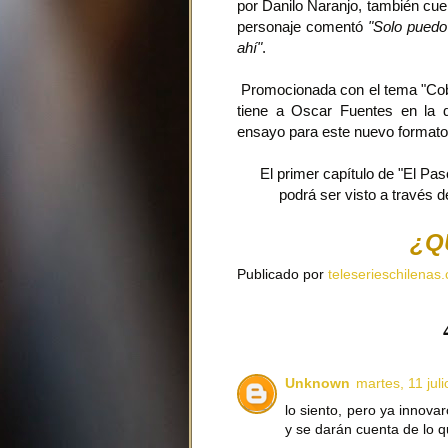
por Danilo Naranjo, también cue
personaje comentó
"Solo puedo
ahí"
.
Promocionada con el tema "Cob
tiene a Oscar Fuentes en la d
ensayo para este nuevo formato
El primer capítulo de "El Pas
podrá ser visto a través 
¿Q
Publicado por
teleserieschilenas.
Unknown
martes, 11 jul
lo siento, pero ya innova
y se darán cuenta de lo qu