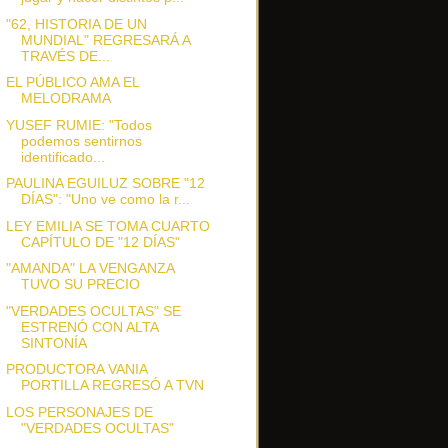
"62, HISTORIA DE UN
MUNDIAL" REGRESARÁ A
TRAVÉS DE...
EL PÚBLICO AMA EL
MELODRAMA
YUSEF RUMIE: "Todos
podemos sentirnos
identificado...
PAULINA EGUILUZ SOBRE "12
DÍAS": "Uno ve como la r...
LEY EMILIA SE TOMA CUARTO
CAPÍTULO DE "12 DÍAS"
"AMANDA" LA VENGANZA
TUVO SU PRECIO
"VERDADES OCULTAS" SE
ESTRENÓ CON ALTA
SINTONÍA
PRODUCTORA VANIA
PORTILLA REGRESÓ A TVN
LOS PERSONAJES DE
"VERDADES OCULTAS"