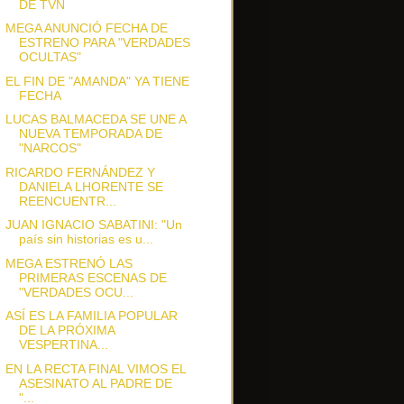
DE TVN
MEGA ANUNCIÓ FECHA DE
ESTRENO PARA "VERDADES
OCULTAS"
EL FIN DE "AMANDA" YA TIENE
FECHA
LUCAS BALMACEDA SE UNE A
NUEVA TEMPORADA DE
"NARCOS"
RICARDO FERNÁNDEZ Y
DANIELA LHORENTE SE
REENCUENTR...
JUAN IGNACIO SABATINI: "Un
país sin historias es u...
MEGA ESTRENÓ LAS
PRIMERAS ESCENAS DE
"VERDADES OCU...
ASÍ ES LA FAMILIA POPULAR
DE LA PRÓXIMA
VESPERTINA...
EN LA RECTA FINAL VIMOS EL
ASESINATO AL PADRE DE
"...