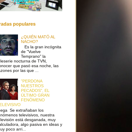
radas populares
¿QUIÉN MATÓ AL
NACHO?
Es la gran incógnita
de "Vuelve
Temprano" la
eleserie nocturna de TVN,
onocer que pasó esa noche, las
azones por las que ...
"PERDONA
NUESTROS
PECADOS", EL
ÚLTIMO GRAN
FENÓMENO
ELEVISIVO
ega Se extrañaban los
enómenos televisivos, nuestra
elevisión está desganada, muy
alculadora, algo pasiva en ideas y
uy poco arri...