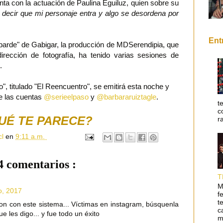
nta con la actuación de Paulina Eguiluz, quien sobre su
 decir que mi personaje entra y algo se desordena por
Ent
arde" de Gabigar, la producción de MDSerendipia, que
irección de fotografía, ha tenido varias sesiones de
.
o", titulado "El Reencuentro", se emitirá esta noche y
de las cuentas
@serieelpaso
y
@barbararuiztagle
.
t
c
UÉ TE PARECE?
r
cl
en
9:11 a.m.
4 comentarios :
T
M
io, 2017
f
t
ron con este sistema... Víctimas en instagram, búsquenla
c
e les digo... y fue todo un éxito
m