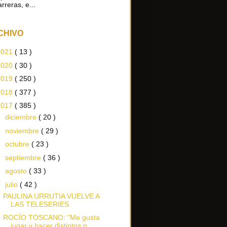
arreras, e...
CHIVO
2021
( 13 )
2020
( 30 )
2019
( 250 )
2018
( 377 )
2017
( 385 )
►
diciembre
( 20 )
►
noviembre
( 29 )
►
octubre
( 23 )
►
septiembre
( 36 )
►
agosto
( 33 )
▼
julio
( 42 )
PAULINA URRUTIA VUELVE A
LAS TELESERIES
ROCÍO TOSCANO: "Me gusta
jugar y hacer distintos p...