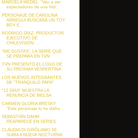
MARCELA MEDEL: "Van a ser
espectadores de una hist...
PERSONAJE DE CAROLINA
ARREGUI BUSCARÁ UN TOY
BOY E...
RODRIGO DÍAZ, PRODUCTOR
EJECUTIVO DE
CHILEVISIÓN: ...
"ME GUSTAS", LA SERIE QUE
SE PREPARA EN TVN
TVN PRESENTÓ EL LOGO DE
SU PRÓXIMA VESPERTINA
LOS NUEVOS INTEGRANTES
DE "TRANQUILO PAPÁ"
"12 DÍAS" MUESTRA LA
RENUNCIA DE BIELSA
CARMEN GLORIA BRESKY:
"Este personaje lo he disfru...
SEBASTIÁN DAHM
REAPARECE EN SERIES
CLAUDIA DI GIRÓLAMO SE
SUMA A NUEVA NOCTURNA