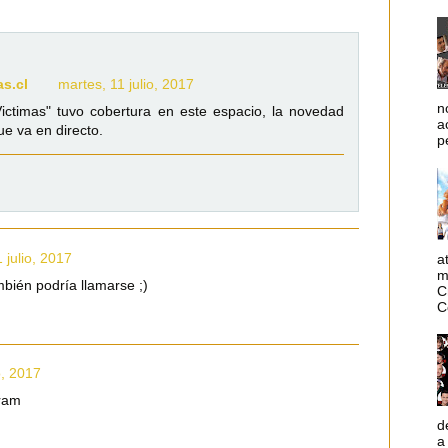
as.cl
martes, 11 julio, 2017
n
Victimas" tuvo cobertura en este espacio, la novedad
a
ue va en directo.
p
 julio, 2017
a
m
mbién podría llamarse ;)
C
C
o, 2017
ram
d
a