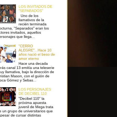
LOS INVITADOS DE
"SEPARADOS"
Uno de los
llamativos de la
recién terminada
octurna, "Separados" eran los
ctores invitados, aquellos
ersonajes que llega...
"CERRO
ALEGRE"...Hace 10
años nació el beso de
amor eterno
Hace una decada
trás canal 13 emitía una teleserie
uy llamativa, bajo la dirección de
ristian Mason, con el guión de
oca Gómez y Sebas...
LOS PERSONAJES
DE DECIBEL 110
"Decibel 110" la
próxima apuesta
juvenil de Mega trata
e un grupo de universitarios que
 pesar de cursar distintas