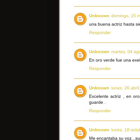
Unknown
domingo, 15 
una buena actriz hasta s
Responder
Unknown
martes, 04 ag
En oro verde fue una exel
Responder
Unknown
lunes, 26 abri
Excelente actriz , en o
guarde .
Responder
Unknown
lunes, 18 octu
Me encantaba su voz...su 