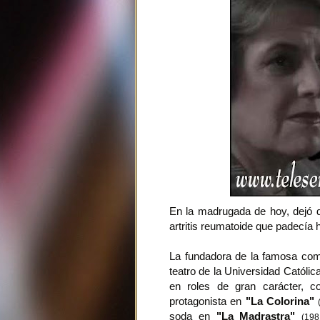
En la madrugada de hoy, dejó de
artritis reumatoide que padecía 
La fundadora de la famosa comp
teatro de la Universidad Católic
en roles de gran carácter, c
protagonista en
"La Colorina"
soda en
"La Madrastra"
(198