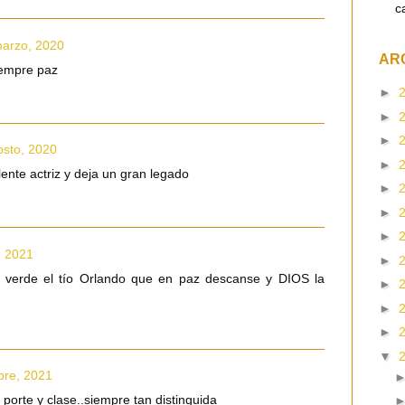
c
marzo, 2020
AR
iempre paz
►
►
►
osto, 2020
►
ente actriz y deja un gran legado
►
►
►
l, 2021
►
ro verde el tío Orlando que en paz descanse y DIOS la
►
►
►
▼
bre, 2021
porte y clase..siempre tan distinguida