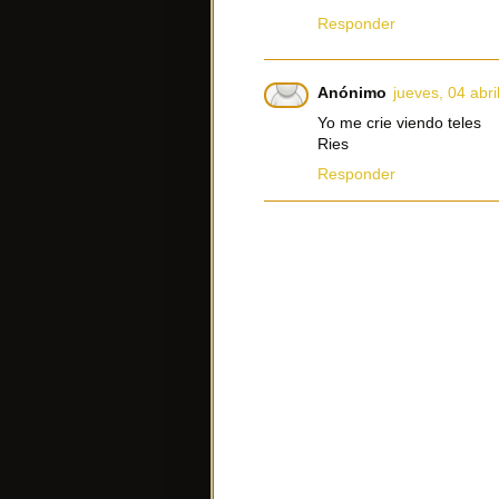
Responder
Anónimo
jueves, 04 abri
Yo me crie viendo teles
Ries
Responder