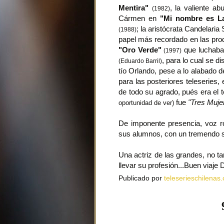
Mentira"
, la valiente a
(1982)
Cármen en
"Mi nombre es L
; la aristócrata Candelari
(1988)
papel más recordado en las pro
"Oro Verde"
que luchaba 
(1997)
, para lo cual se 
(Eduardo Barril)
tío Orlando, pese a lo alabado 
para las posteriores teleseries,
de todo su agrado, pués era el 
fue
"Tres Muje
oportunidad de ver)
De imponente presencia, voz r
sus alumnos, con un tremendo se
Una actriz de las grandes, no ta
llevar su profesión...Buen viaje
Publicado por
teleserieschilenas.