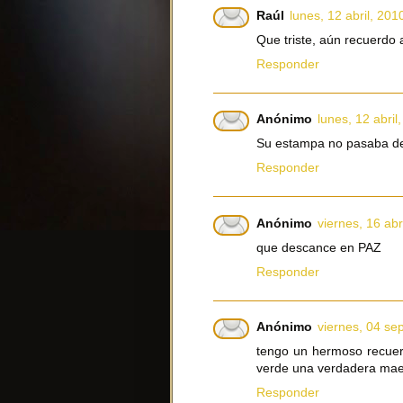
Raúl
lunes, 12 abril, 201
Que triste, aún recuerdo a
Responder
Anónimo
lunes, 12 abril
Su estampa no pasaba de
Responder
Anónimo
viernes, 16 abr
que descance en PAZ
Responder
Anónimo
viernes, 04 se
tengo un hermoso recuerd
verde una verdadera maes
Responder