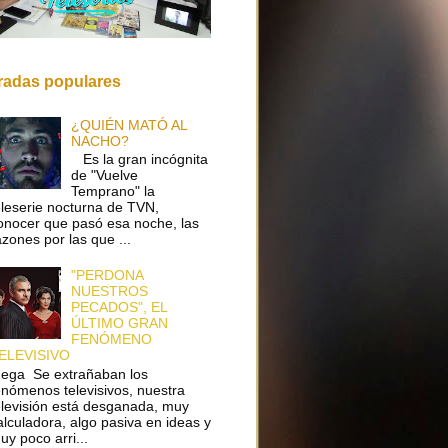
radas populares
¿QUIÉN MATÓ AL
NACHO?
Es la gran incógnita
de "Vuelve
Temprano" la
eleserie nocturna de TVN,
onocer que pasó esa noche, las
azones por las que ...
"PERDONA
NUESTROS
PECADOS", EL
ÚLTIMO GRAN
FENÓMENO
ELEVISIVO
ega Se extrañaban los
enómenos televisivos, nuestra
elevisión está desganada, muy
alculadora, algo pasiva en ideas y
uy poco arri...