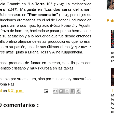
buela Grannie en
"La Torre 10"
; La melancólica
(1984)
ara"
; Margarita en
"Las dos caras del amor"
(1987)
a Subercaseux en
"Rompecorazón"
, pero lejos su
(1994)
ducciones dramáticas es el rol de Leonor Undurraga en
Ent
para unir a sus hijos, Ignacio
y Agustín
(Héctor Noguera)
disfraza de hombre, haciendose pasar por su hermano, el
de su actuación y a lo requerida que fue desde entonces
 ella prefirió alejarse de estas producciones que no eran
teatro su pasión, una de sus últimas obras
(y que tuve la
res altas"
junto a Liliana Ross y Aline Kuppenheim.
t
c
r
onca producto de fumar en exceso, sencilla para con
ntido cristiano y muy rigurosa en las tablas.
n solo por su estatura, sino por su talento y maestría al
 Doña Paz.
T
cl
en
8:31 p.m.
M
f
t
9 comentarios :
c
m