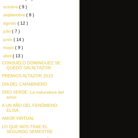
►
octubre
( 9 )
►
septiembre
( 8 )
►
agosto
( 12 )
►
julio
( 7 )
►
junio
( 14 )
►
mayo
( 9 )
▼
abril
( 13 )
CONSUELO DOMINGUEZ SE
QUEDÓ SIN ALTAZOR
PREMIOS ALTAZOR 2010
DÍA DEL CARABINERO
ORO VERDE, La naturaleza del
amor
A UN AÑO DEL FENÓMENO
ELISA
AMOR VIRTUAL
LO QUE NOS TRAE EL
SEGUNDO SEMESTRE