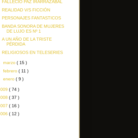
FALLECIÓ PAZ IRARRÁZABAL
REALIDAD V/S FICCIÓN
PERSONAJES FANTASTICOS
BANDA SONORA DE MUJERES
DE LUJO ES Nº 1
A UN AÑO DE LA TRISTE
PÉRDIDA
RELIGIOSOS EN TELESERIES
►
marzo
( 15 )
►
febrero
( 11 )
►
enero
( 9 )
2009
( 74 )
2008
( 37 )
2007
( 16 )
2006
( 12 )