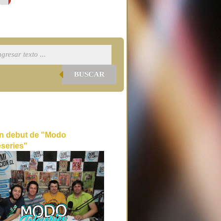
BUSCAR
n debut de "Modo
eseries"