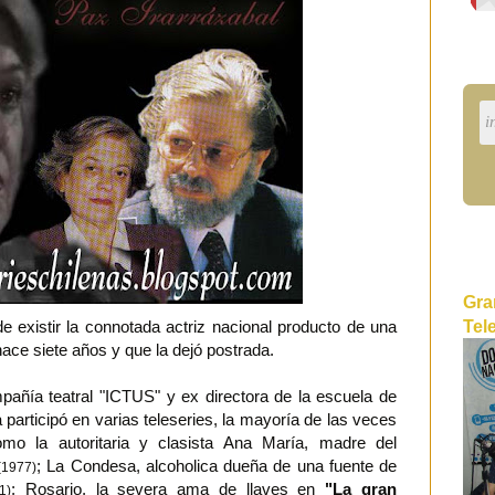
Gra
Tel
 existir la connotada actriz nacional producto de una
hace siete años y que la dejó postrada.
añía teatral "ICTUS" y ex directora de la escuela de
a participó en varias teleseries, la mayoría de las veces
omo la autoritaria y clasista Ana María, madre del
; La Condesa, alcoholica dueña de una fuente de
(1977)
; Rosario, la severa ama de llaves en
"La gran
1)