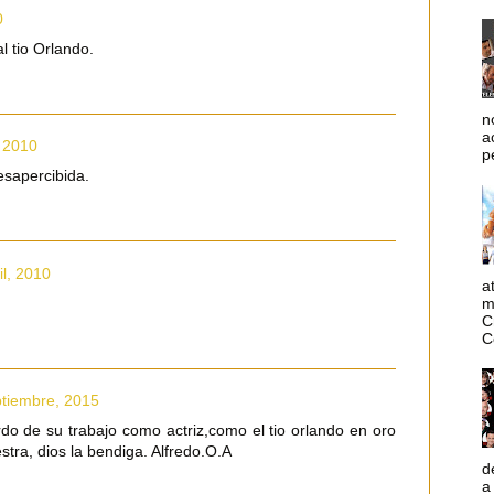
0
l tio Orlando.
n
a
, 2010
p
sapercibida.
il, 2010
a
m
C
C
ptiembre, 2015
o de su trabajo como actriz,como el tio orlando en oro
tra, dios la bendiga. Alfredo.O.A
d
a