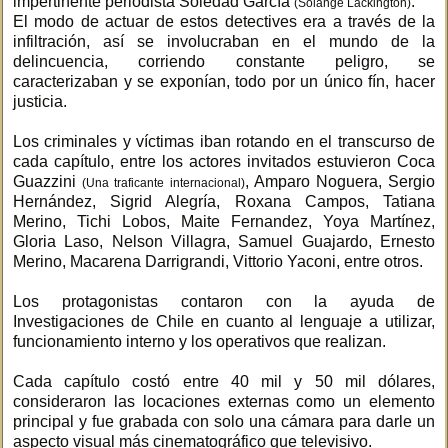
impertinente periodista Soledad García
.
(Solange Lackington)
El modo de actuar de estos detectives era a través de la
infiltración, así se involucraban en el mundo de la
delincuencia, corriendo constante peligro, se
caracterizaban y se exponían, todo por un único fín, hacer
justicia.
Los criminales y víctimas iban rotando en el transcurso de
cada capítulo, entre los actores invitados estuvieron Coca
Guazzini
, Amparo Noguera, Sergio
(Una traficante internacional)
Hernández, Sigrid Alegría, Roxana Campos, Tatiana
Merino, Tichi Lobos, Maite Fernandez, Yoya Martínez,
Gloria Laso, Nelson Villagra, Samuel Guajardo, Ernesto
Merino, Macarena Darrigrandi, Vittorio Yaconi, entre otros.
Los protagonistas contaron con la ayuda de
Investigaciones de Chile en cuanto al lenguaje a utilizar,
funcionamiento interno y los operativos que realizan.
Cada capítulo costó entre 40 mil y 50 mil dólares,
consideraron las locaciones externas como un elemento
principal y fue grabada con solo una cámara para darle un
aspecto visual más cinematográfico que televisivo.