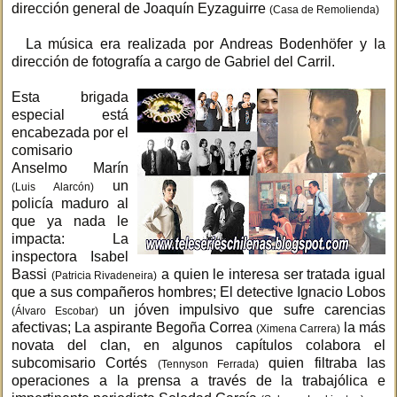
dirección general de Joaquín Eyzaguirre
(Casa de Remolienda)
La música era realizada por Andreas Bodenhöfer y la
dirección de fotografía a cargo de Gabriel del Carril.
Esta brigada
especial está
encabezada por el
comisario
Anselmo Marín
un
(Luis Alarcón)
policía maduro al
que ya nada le
impacta: La
inspectora Isabel
Bassi
a quien le interesa ser tratada igual
(Patricia Rivadeneira)
que a sus compañeros hombres; El detective Ignacio Lobos
un jóven impulsivo que sufre carencias
(Álvaro Escobar)
afectivas; La aspirante Begoña Correa
la más
(Ximena Carrera)
novata del clan, en algunos capítulos colabora el
subcomisario Cortés
quien filtraba las
(Tennyson Ferrada)
operaciones a la prensa a través de la trabajólica e