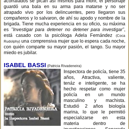
acorralados se pican así mismos para morir, el personaje
guardó una bala en su arma para matarse y no ser
atrapado vivo por los delincuentes, pero llegaron sus
compañeros y lo salvaron, de ahí su apodo y nombre de la
brigada. Tiene mucha experiencia en su oficio, su máxima
es
"Investigar para detener no detener para investigar"
,
está casado con la psicóloga Adela Fernández
(Coca
una comprensiva mujer que lo espera cada noche,
Rudolphy)
con quién comparte su mayor pasión, el tango. Su mayor
miedo es jubilar.
ISABEL BASSI
(Patricia Rivadeneira)
Inspectora de policía, tiene 35
años, Atractiva, valiente,
tenáz e inteligente, se ha
hecho respetar como mujer
policía en un mundo
masculino y machista.
Estudió 2 años biología
marina, lo que le permitió
especializarse en esta
materia dentro de