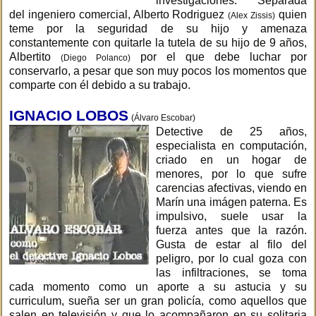
investigaciones. Separada
del ingeniero comercial, Alberto Rodriguez
quien
(Alex Zissis)
teme por la seguridad de su hijo y amenaza
constantemente con quitarle la tutela de su hijo de 9 años,
Albertito
por el que debe luchar por
(Diego Polanco)
conservarlo, a pesar que son muy pocos los momentos que
comparte con él debido a su trabajo.
IGNACIO LOBOS
(Álvaro Escobar)
Detective de 25 años,
especialista en computación,
criado en un hogar de
menores, por lo que sufre
carencias afectivas, viendo en
Marín una imágen paterna. Es
impulsivo, suele usar la
fuerza antes que la razón.
Gusta de estar al filo del
peligro, por lo cual goza con
las infiltraciones, se toma
cada momento como un aporte a su astucia y su
curriculum, sueña ser un gran policía, como aquellos que
salen en televisión y que lo acompañaron en su solitaria