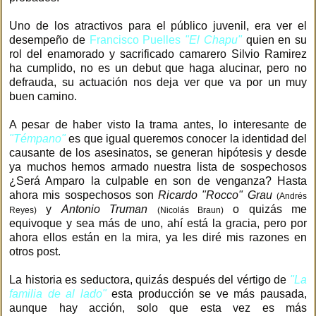
Uno de los atractivos para el público juvenil, era ver el
desempeño de
Francisco Puelles
"El Chapu"
quien en su
rol del enamorado y sacrificado camarero Silvio Ramirez
ha cumplido, no es un debut que haga alucinar, pero no
defrauda, su actuación nos deja ver que va por un muy
buen camino.
A pesar de haber visto la trama antes, lo interesante de
"Témpano"
es que igual queremos conocer la identidad del
causante de los asesinatos, se generan hipótesis y desde
ya muchos hemos armado nuestra lista de sospechosos
¿Será Amparo la culpable en son de venganza? Hasta
ahora mis sospechosos son
Ricardo "Rocco" Grau
(Andrés
y
Antonio Truman
o quizás me
Reyes)
(Nicolás Braun)
equivoque y sea más de uno, ahí está la gracia, pero por
ahora ellos están en la mira, ya les diré mis razones en
otros post.
La historia es seductora, quizás después del vértigo de
"La
familia de al lado"
esta producción se ve más pausada,
aunque hay acción, solo que esta vez es más