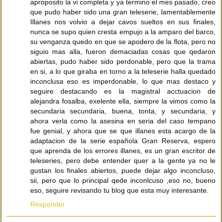
aproposito la vi completa y ya termino el mes pasado, creo
que pudo haber sido una gran teleserie, lamentablemente
Illanes nos volvio a dejar cavos sueltos en sus finales,
nunca se supo quien cresta empujo a la amparo del barco,
su venganza quedo en que se apodero de la flota, pero no
siguio mas alla, fueron demaciadas cosas que qedaron
abiertas, pudo haber sido perdonable, pero que la trama
en si, a lo que giraba en torno a la teleserie halla quedado
inconclusa eso es imperdonable, lo que mas destaco y
seguire destacando es la magistral acctuacion de
alejandra fosalba, exelente ella, siempre la vimos como la
secundaria secundaria, buena, tonta, y secundaria, y
ahora verla como la asesina en seria del caso tempano
fue genial, y ahora que se que illanes esta acargo de la
adaptacion de la serie española Gran Reserva, espero
que aprenda de los errores illanes, es un gran escritor de
teleseries, pero debe entender quer a la gente ya no le
gustan los finales abiertos, puede dejar algo inconcluso,
sii, pero que lo principal qede inconlcuso ,eso no, bueno
eso, seguire revisando tu blog que esta muy interesante.
Responder