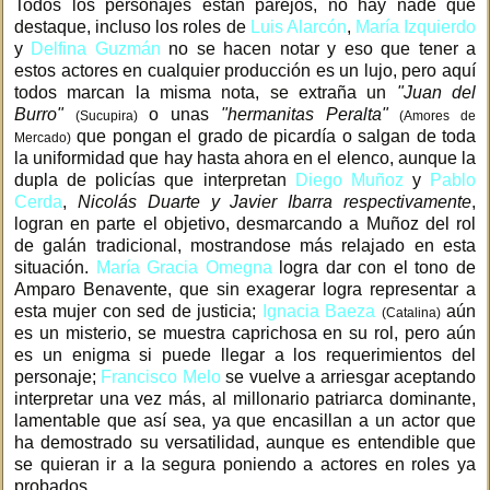
Todos los personajes están parejos, no hay nade que
destaque, incluso los roles de
Luis Alarcón
,
María Izquierdo
y
Delfina Guzmán
no se hacen notar y eso que tener a
estos actores en cualquier producción es un lujo, pero aquí
todos marcan la misma nota, se extraña un
"Juan del
Burro"
o unas
"hermanitas Peralta"
(Sucupira)
(Amores de
que pongan el grado de picardía o salgan de toda
Mercado)
la uniformidad que hay hasta ahora en el elenco, aunque la
dupla de policías que interpretan
Diego Muñoz
y
Pablo
Cerda
,
Nicolás Duarte y Javier Ibarra respectivamente
,
logran en parte el objetivo, desmarcando a Muñoz del rol
de galán tradicional, mostrandose más relajado en esta
situación.
María Gracia Omegna
logra dar con el tono de
Amparo Benavente, que sin exagerar logra representar a
esta mujer con sed de justicia;
Ignacia Baeza
aún
(Catalina)
es un misterio, se muestra caprichosa en su rol, pero aún
es un enigma si puede llegar a los requerimientos del
personaje;
Francisco Melo
se vuelve a arriesgar aceptando
interpretar una vez más, al millonario patriarca dominante,
lamentable que así sea, ya que encasillan a un actor que
ha demostrado su versatilidad, aunque es entendible que
se quieran ir a la segura poniendo a actores en roles ya
probados.