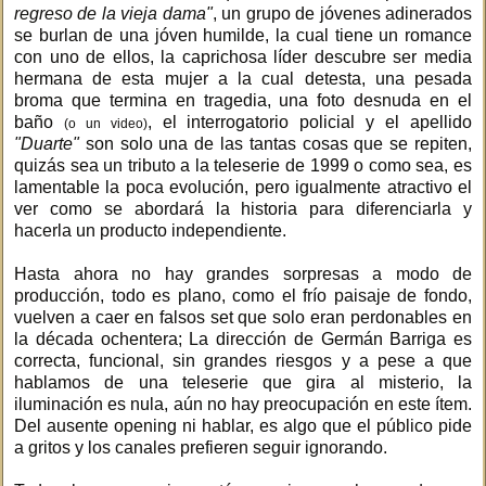
regreso de la vieja dama"
, un grupo de jóvenes adinerados
se burlan de una jóven humilde, la cual tiene un romance
con uno de ellos, la caprichosa líder descubre ser media
hermana de esta mujer a la cual detesta, una pesada
broma que termina en tragedia, una foto desnuda en el
baño
, el interrogatorio policial y el apellido
(o un video)
"Duarte"
son solo una de las tantas cosas que se repiten,
quizás sea un tributo a la teleserie de 1999 o como sea, es
lamentable la poca evolución, pero igualmente atractivo el
ver como se abordará la historia para diferenciarla y
hacerla un producto independiente.
Hasta ahora no hay grandes sorpresas a modo de
producción, todo es plano, como el frío paisaje de fondo,
vuelven a caer en falsos set que solo eran perdonables en
la década ochentera; La dirección de Germán Barriga es
correcta, funcional, sin grandes riesgos y a pese a que
hablamos de una teleserie que gira al misterio, la
iluminación es nula, aún no hay preocupación en este ítem.
Del ausente opening ni hablar, es algo que el público pide
a gritos y los canales prefieren seguir ignorando.