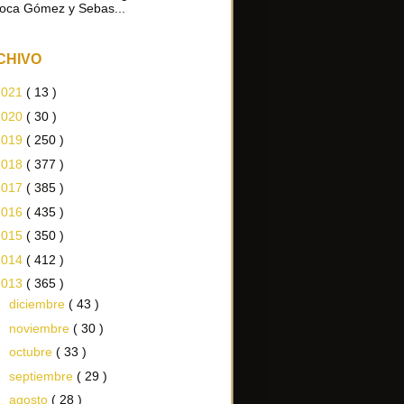
oca Gómez y Sebas...
CHIVO
2021
( 13 )
2020
( 30 )
2019
( 250 )
2018
( 377 )
2017
( 385 )
2016
( 435 )
2015
( 350 )
2014
( 412 )
2013
( 365 )
►
diciembre
( 43 )
►
noviembre
( 30 )
►
octubre
( 33 )
►
septiembre
( 29 )
►
agosto
( 28 )