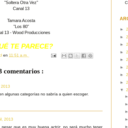
"Soltera Otra Vez"
C
Canal 13
AR
Tamara Acosta
"Los 80"
►
al 13 - Wood Producciones
►
►
UÉ TE PARECE?
►
cl
en
11:51 a.m.
►
►
3 comentarios :
►
►
, 2013
▼
 algunas categorías no sabría a quien escoger.
il, 2013
a pesar que es muy buena actriz, no será mucho tener