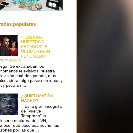
radas populares
"PERDONA
NUESTROS
PECADOS", EL
ÚLTIMO GRAN
FENÓMENO
ELEVISIVO
ega Se extrañaban los
enómenos televisivos, nuestra
elevisión está desganada, muy
alculadora, algo pasiva en ideas y
uy poco arri...
¿QUIÉN MATÓ AL
NACHO?
Es la gran incógnita
de "Vuelve
Temprano" la
eleserie nocturna de TVN,
onocer que pasó esa noche, las
azones por las que ...