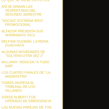
LO QUE SE VIENE EN FOTOS
ASÍ SE ARMAN LAS
VESPERTINAS DEL
SEGUNDO SEMESTRE
"SOCIAS" ESTRENA SPOT
PROMOCIONAL
ALTAZOR PRESENTA SUS
NOMINADOS 2013
DELFINA GUZMÁN, LA REINA
GUACHACA
ALGUNAS NOVEDADES DE
"SOLTERA OTRA VEZ 2"
MILLARAY VIERA EN "A TODO
DAR"
LOS CUATRO FINALES DE "LA
MADRASTRA"
TOMÁS INGRESA AL
TRIBUNAL DE LOS
VILLANOS
JORGE ALBERTI FUE
OPERADO DE EMERGENCIA
LAS NUEVAS PAREJAS DE TVN