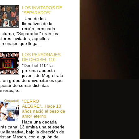
LOS INVITADOS DE
"SEPARADOS"
Uno de los
llamativos de la
recién terminada
octurna, "Separados" eran los
ctores invitados, aquellos
ersonajes que llega...
LOS PERSONAJES
DE DECIBEL 110
"Decibel 110" la
próxima apuesta
juvenil de Mega trata
e un grupo de universitarios que
 pesar de cursar distintas
arreras, e...
"CERRO
ALEGRE"...Hace 10
años nació el beso de
amor eterno
Hace una decada
trás canal 13 emitía una teleserie
uy llamativa, bajo la dirección de
ristian Mason, con el guión de