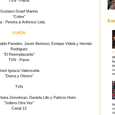
TVN - Parox
Gustavo Graef Marino
"Cobre"
Ent
 - Pereira & Anfonssi Ltda.
GUIÓN
Pablo Paredes, Javier Bertossi, Enrique Videla y Hernán
Rodriguez
T
"El Reemplazante"
M
TVN - Parox
f
t
c
José Ignacio Valenzuela
m
"Dama y Obrero"
TVN
bara Zemelman, Daniela Lillo y Patricio Heim
"Soltera Otra Vez"
t
Canal 13
c
r