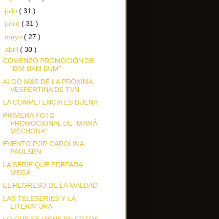
►
julio
( 31 )
►
junio
( 31 )
►
mayo
( 27 )
▼
abril
( 30 )
COMENZÓ PROMOCIÓN DE
"BIM BAM BUM"
ALGO MÁS DE LA PRÓXIMA
VESPERTINA DE TVN
LA COMPETENCIA ES BUENA
PRIMERA FOTO
PROMOCIONAL DE "MAMÁ
MECHONA"
EVENTO POR CAROLINA
PAULSEN
LA SERIE QUE PREPARA
MEGA
EL REGRESO DE LA MALDAD
LAS TELESERIES Y LA
LITERATURA