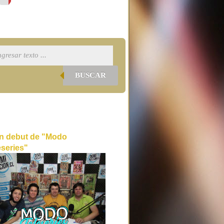
BUSCAR
n debut de "Modo
eseries"