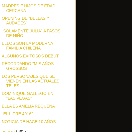
MADRES E HIJOS DE EDAD
CERCANA
OPENING DE "BELLAS Y
AUDACES"
"SOLAMENTE JULIA" A PASOS
DE NIÑO
ELLOS SON LA MODERNA
FAMILIA CHILENA
ALGUNOS EXITOSOS DEBUT
RECORDANDO "MIS AÑOS
GROSSOS"
LOS PERSONAJES QUE SE
VIENEN EN LAS ACTUALES
TELES...
DOMINIQUE GALLEGO EN
"LAS VEGAS"
ELLA ES AMELIA REQUENA
"EL LITRE 4916"
NOTICIA DE HACE 10 AÑOS
►
marzo
( 30 )