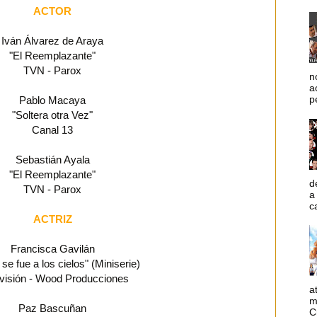
ACTOR
Iván Álvarez de Araya
"El Reemplazante"
TVN - Parox
n
a
p
Pablo Macaya
"Soltera otra Vez"
Canal 13
Sebastián Ayala
"El Reemplazante"
d
TVN - Parox
a
c
ACTRIZ
Francisca Gavilán
 se fue a los cielos" (Miniserie)
evisión - Wood Producciones
a
m
Paz Bascuñan
C