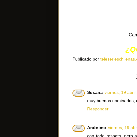
Can
¿Q
Publicado por
teleserieschilenas.
Susana
viernes, 19 abril
muy buenos nominados, en
Responder
Anónimo
viernes, 19 abr
con todo respeto, pero 