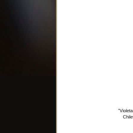
"Violeta
Chil