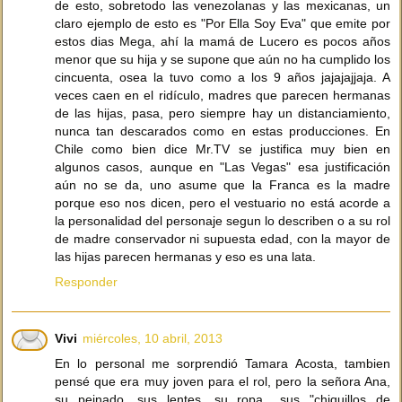
de esto, sobretodo las venezolanas y las mexicanas, un
claro ejemplo de esto es "Por Ella Soy Eva" que emite por
estos dias Mega, ahí la mamá de Lucero es pocos años
menor que su hija y se supone que aún no ha cumplido los
cincuenta, osea la tuvo como a los 9 años jajajajjaja. A
veces caen en el ridículo, madres que parecen hermanas
de las hijas, pasa, pero siempre hay un distanciamiento,
nunca tan descarados como en estas producciones. En
Chile como bien dice Mr.TV se justifica muy bien en
algunos casos, aunque en "Las Vegas" esa justificación
aún no se da, uno asume que la Franca es la madre
porque eso nos dicen, pero el vestuario no está acorde a
la personalidad del personaje segun lo describen o a su rol
de madre conservador ni supuesta edad, con la mayor de
las hijas parecen hermanas y eso es una lata.
Responder
Vivi
miércoles, 10 abril, 2013
En lo personal me sorprendió Tamara Acosta, tambien
pensé que era muy joven para el rol, pero la señora Ana,
su peinado, sus lentes, su ropa,, sus "chiquillos de