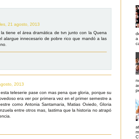
les, 21 agosto, 2013
 la tiene el área dramática de tvn junto con la Quena
d
l alargue innecesario de pobre rico que mandó a las
a
c
uno.
n
agosto, 2013
a
p
sta teleserie pase con mas pena que gloria, porque su
novedoso era ver por primera vez en el primer semestre a
estre como Antonia Santamaria, Matias Oviedo, Gloria
zuela entre otros mas, lastima que la historia no atrapó
encia.
a
m
C