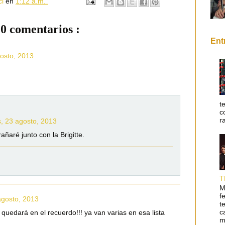
cl
en
1:12 a.m.
0 comentarios :
Ent
gosto, 2013
t
c
r
s, 23 agosto, 2013
añaré junto con la Brigitte.
T
M
f
agosto, 2013
t
c
 quedará en el recuerdo!!! ya van varias en esa lista
m