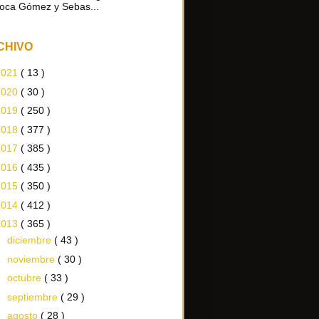
oca Gómez y Sebas...
CHIVO
2021
( 13 )
2020
( 30 )
2019
( 250 )
2018
( 377 )
2017
( 385 )
2016
( 435 )
2015
( 350 )
2014
( 412 )
2013
( 365 )
►
diciembre
( 43 )
►
noviembre
( 30 )
►
octubre
( 33 )
►
septiembre
( 29 )
▼
agosto
( 28 )