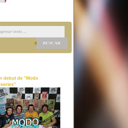
BUSCAR
n debut de "Modo
eseries"