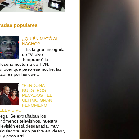
radas populares
¿QUIÉN MATÓ AL
NACHO?
Es la gran incógnita
de "Vuelve
Temprano" la
eleserie nocturna de TVN,
onocer que pasó esa noche, las
azones por las que ...
"PERDONA
NUESTROS
PECADOS", EL
ÚLTIMO GRAN
FENÓMENO
ELEVISIVO
ega Se extrañaban los
enómenos televisivos, nuestra
elevisión está desganada, muy
alculadora, algo pasiva en ideas y
uy poco arri...