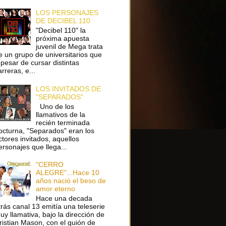
LOS PERSONAJES
DE DECIBEL 110
"Decibel 110" la
próxima apuesta
juvenil de Mega trata
e un grupo de universitarios que
 pesar de cursar distintas
arreras, e...
LOS INVITADOS DE
"SEPARADOS"
Uno de los
llamativos de la
recién terminada
octurna, "Separados" eran los
ctores invitados, aquellos
ersonajes que llega...
"CERRO
ALEGRE"...Hace 10
años nació el beso de
amor eterno
Hace una decada
trás canal 13 emitía una teleserie
uy llamativa, bajo la dirección de
ristian Mason, con el guión de