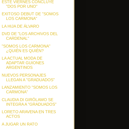
ESTE VIERNES CONCLUYE
"DOS POR UNO"
EXITOSO DEBUT DE "SOMOS
LOS CARMONA"
LA HIJA DE ÁLVARO
DVD DE "LOS ARCHIVOS DEL
CARDENAL"
"SOMOS LOS CARMONA"
¿QUIÉN ES QUIÉN?
LA ACTUAL MODA DE
ADAPTAR GUIONES
ARGENTINOS
NUEVOS PERSONAJES
LLEGAN A "GRADUADOS"
LANZAMIENTO "SOMOS LOS
CARMONA"
CLAUDIA DI GIRÓLAMO SE
INTEGRA A "GRADUADOS"
LORETO ARAVENA EN TRES
ACTOS
A JUGAR UN RATO