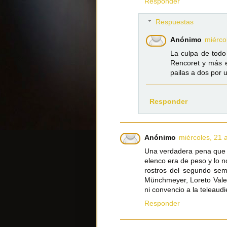
Responder
Respuestas
Anónimo
miérco
La culpa de todo
Rencoret y más e
pailas a dos por 
Responder
Anónimo
miércoles, 21 
Una verdadera pena que e
elenco era de peso y lo 
rostros del segundo sem
Münchmeyer, Loreto Valen
ni convencio a la teleaudi
Responder