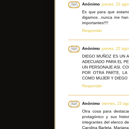
Anónimo
jueves, 22 ago
Es que para que estamo
digamos...nunca me han 
importantes!!!!
Responder
Anónimo
jueves, 22 ago
DIEGO MUÑOZ ES UN 
ADECUADO PARA EL PE
UN PERSONAJE ASI, CO
POR OTRA PARTE, LA 
COMO MUJER Y DIEGO 
Responder
Anónimo
viernes, 23 ag
Otra cosa para destaca
protagónico y sus hist
integrantes del elenco d
Carolina Barleta, Mariana