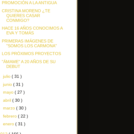
PROMOCIÓN A LA ANTIGUA
CRISTINA MORENO ¿TE
QUIERES CASAR
CONMIGO?
HACE 16 AÑOS CONOCIMOS A
EVA Y TOMÁS
PRIMERAS IMÁGENES DE
"SOMOS LOS CARMONA"
LOS PRÓXIMOS PROYECTOS
"ÁMAME" A 20 AÑOS DE SU
DEBUT
►
julio
( 31 )
►
junio
( 31 )
►
mayo
( 27 )
►
abril
( 30 )
►
marzo
( 30 )
►
febrero
( 22 )
►
enero
( 31 )
2012
( 166 )