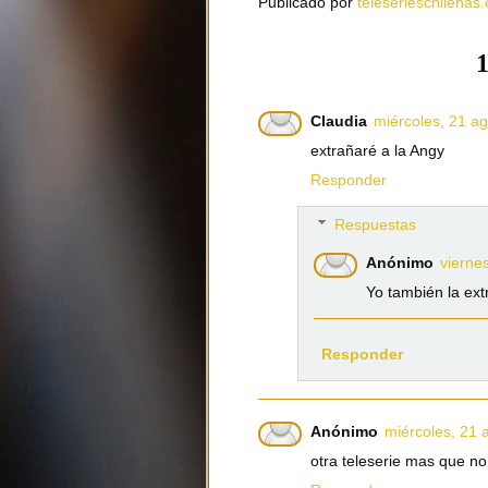
Publicado por
teleserieschilenas.
1
Claudia
miércoles, 21 a
extrañaré a la Angy
Responder
Respuestas
Anónimo
vierne
Yo también la extr
Responder
Anónimo
miércoles, 21 
otra teleserie mas que no