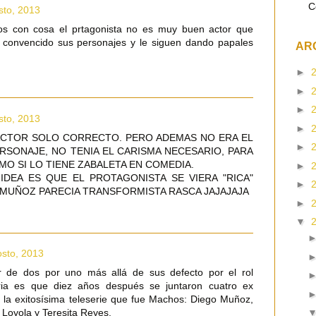
C
sto, 2013
s con cosa el prtagonista no es muy buen actor que
convencido sus personajes y le siguen dando papales
AR
►
►
►
sto, 2013
►
ACTOR SOLO CORRECTO. PERO ADEMAS NO ERA EL
►
RSONAJE, NO TENIA EL CARISMA NECESARIO, PARA
MO SI LO TIENE ZABALETA EN COMEDIA.
►
IDEA ES QUE EL PROTAGONISTA SE VIERA "RICA"
►
MUÑOZ PARECIA TRANSFORMISTA RASCA JAJAJAJA
►
▼
osto, 2013
r de dos por uno más allá de sus defecto por el rol
oria es que diez años después se juntaron cuatro ex
e la exitosísima teleserie que fue Machos: Diego Muñoz,
 Loyola y Teresita Reyes.