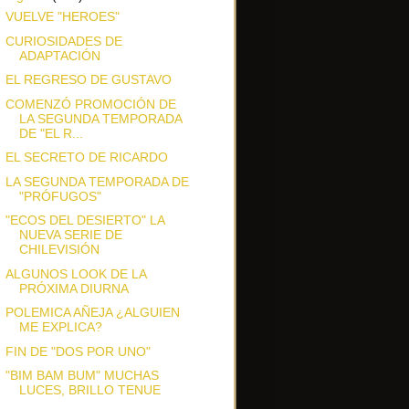
VUELVE "HEROES"
CURIOSIDADES DE
ADAPTACIÓN
EL REGRESO DE GUSTAVO
COMENZÓ PROMOCIÓN DE
LA SEGUNDA TEMPORADA
DE "EL R...
EL SECRETO DE RICARDO
LA SEGUNDA TEMPORADA DE
"PRÓFUGOS"
"ECOS DEL DESIERTO" LA
NUEVA SERIE DE
CHILEVISIÓN
ALGUNOS LOOK DE LA
PRÓXIMA DIURNA
POLEMICA AÑEJA ¿ALGUIEN
ME EXPLICA?
FIN DE "DOS POR UNO"
"BIM BAM BUM" MUCHAS
LUCES, BRILLO TENUE