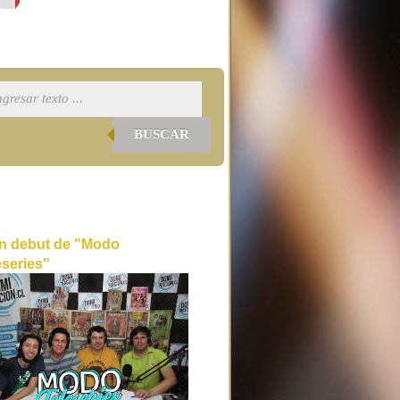
BUSCAR
n debut de "Modo
eseries"