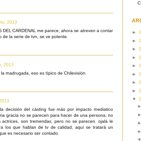
C
AR
sto, 2013
 DEL CARDENAL me parece, ahora se atreven a contar
►
to de la serie de tvn, se ve potente.
►
►
►
o, 2013
►
la madrugada, eso es típico de Chilevisión.
►
►
►
▼
 2013
a decisión del cásting fue más por impacto mediatico
aria gracia no se parecen para hacer de una persona, no
actrices, son tremendas, pero no se parecen. ojalá le
a los que hablan de tv de calidad, aquí se tratará un
ue es necesario ser contado.