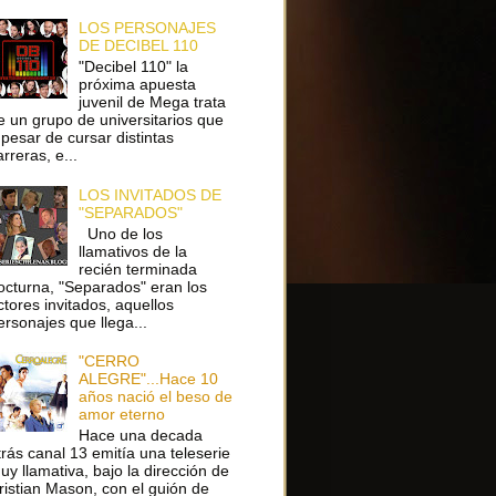
LOS PERSONAJES
DE DECIBEL 110
"Decibel 110" la
próxima apuesta
juvenil de Mega trata
e un grupo de universitarios que
 pesar de cursar distintas
arreras, e...
LOS INVITADOS DE
"SEPARADOS"
Uno de los
llamativos de la
recién terminada
octurna, "Separados" eran los
ctores invitados, aquellos
ersonajes que llega...
"CERRO
ALEGRE"...Hace 10
años nació el beso de
amor eterno
Hace una decada
trás canal 13 emitía una teleserie
uy llamativa, bajo la dirección de
ristian Mason, con el guión de