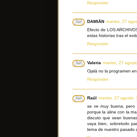
Responder
DAMIÁN
martes, 27 ago
Efecto de LOS ARCHIVOS
estas historias tras el exi
Responder
Valeria
martes, 27 agost
Ojalá no la programen en 
Responder
Raúl
martes, 27 agosto,
se ve muy buena, pero l
porque la aline con la m
discuto que sean buenas 
vaya bien, sobretodo par
tema de nuestro pasado q