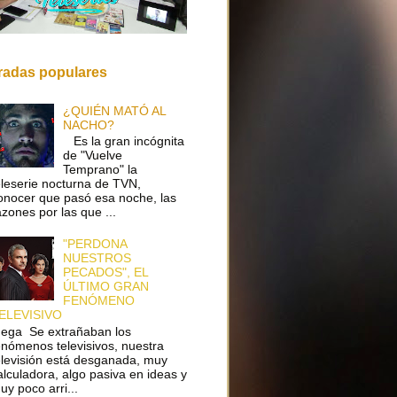
radas populares
¿QUIÉN MATÓ AL
NACHO?
Es la gran incógnita
de "Vuelve
Temprano" la
eleserie nocturna de TVN,
onocer que pasó esa noche, las
azones por las que ...
"PERDONA
NUESTROS
PECADOS", EL
ÚLTIMO GRAN
FENÓMENO
ELEVISIVO
ega Se extrañaban los
enómenos televisivos, nuestra
elevisión está desganada, muy
alculadora, algo pasiva en ideas y
uy poco arri...