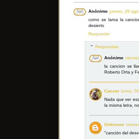
Anónimo
jueves, 29 ago
como se lama la cancio
desierto
Responder
Respuestas
Anónimo
vierne
la cancion se l
Roberto Orta y F
Canser
lunes, 0
Nada que ver esa
la misma letra, no
Unknown
martes
"canción del des