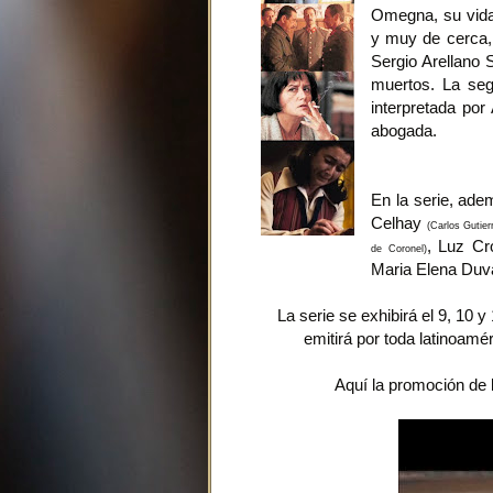
Omegna, su vida 
y muy de cerca, 
Sergio Arellano 
muertos. La se
interpretada po
abogada.
En la serie, ade
Celhay
(Carlos Gutier
, Luz Cr
de Coronel)
Maria Elena Duva
La serie se exhibirá el 9, 10 
emitirá por toda latinoamé
Aquí la promoción de l