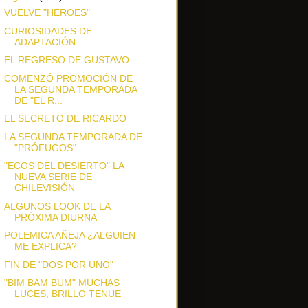
VUELVE "HEROES"
CURIOSIDADES DE
ADAPTACIÓN
EL REGRESO DE GUSTAVO
COMENZÓ PROMOCIÓN DE
LA SEGUNDA TEMPORADA
DE "EL R...
EL SECRETO DE RICARDO
LA SEGUNDA TEMPORADA DE
"PRÓFUGOS"
"ECOS DEL DESIERTO" LA
NUEVA SERIE DE
CHILEVISIÓN
ALGUNOS LOOK DE LA
PRÓXIMA DIURNA
POLEMICA AÑEJA ¿ALGUIEN
ME EXPLICA?
FIN DE "DOS POR UNO"
"BIM BAM BUM" MUCHAS
LUCES, BRILLO TENUE