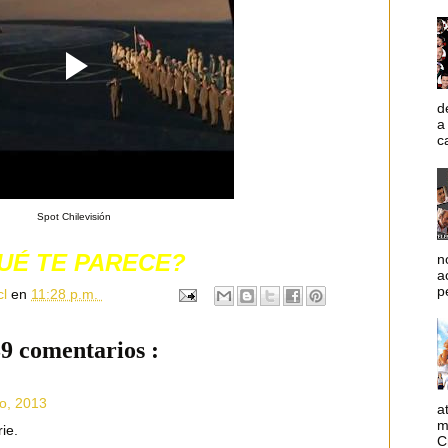
d
a
c
Spot Chilevisión
UÉ TE PARECE?
n
a
p
cl
en
11:28 p.m.
9 comentarios :
o, 2013
a
m
ie.
C