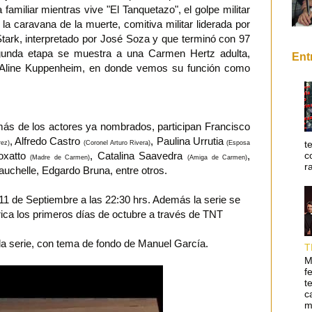
familiar mientras vive "El Tanquetazo", el golpe militar
la caravana de la muerte, comitiva militar liderada por
Stark, interpretado por José Soza y que terminó con 97
gunda etapa se muestra a una Carmen Hertz adulta,
Ent
r Aline Kuppenheim, en donde vemos su función como
más de los actores ya nombrados, participan Francisco
, Alfredo Castro
, Paulina Urrutia
t
rez)
(Coronel Arturo Rivera)
(Esposa
oxatto
, Catalina Saavedra
,
c
(Madre de Carmen)
(Amiga de Carmen)
r
uchelle, Edgardo Bruna, entre otros.
y 11 de Septiembre a las 22:30 hrs. Además la serie se
rica los primeros días de octubre a través de TNT
a serie, con tema de fondo de Manuel García.
T
M
f
t
c
m