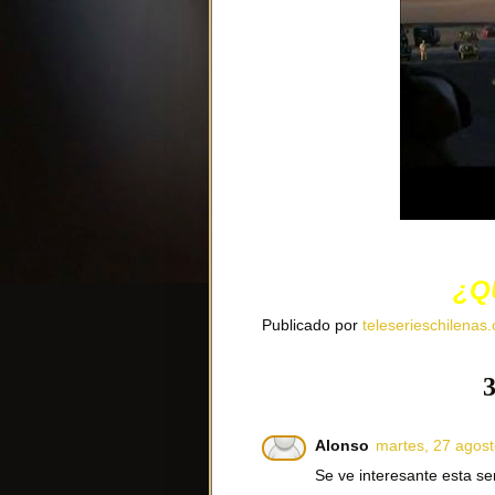
¿Q
Publicado por
teleserieschilenas.
3
Alonso
martes, 27 agost
Se ve interesante esta ser