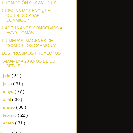
PROMOCIÓN A LA ANTIGUA
CRISTINA MORENO ¿TE
QUIERES CASAR
CONMIGO?
HACE 16 AÑOS CONOCIMOS A
EVA Y TOMÁS
PRIMERAS IMÁGENES DE
"SOMOS LOS CARMONA"
LOS PRÓXIMOS PROYECTOS
"ÁMAME" A 20 AÑOS DE SU
DEBUT
►
julio
( 31 )
►
junio
( 31 )
►
mayo
( 27 )
►
abril
( 30 )
►
marzo
( 30 )
►
febrero
( 22 )
►
enero
( 31 )
2012
( 166 )