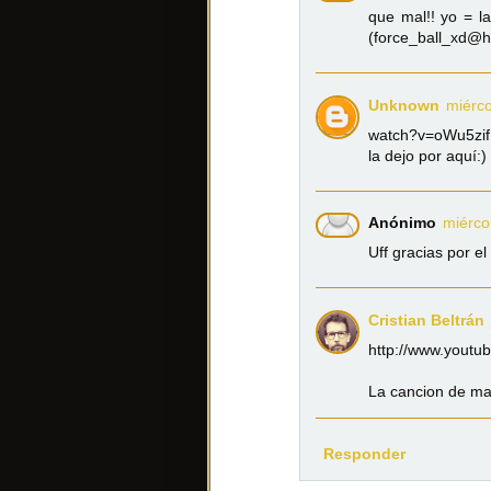
que mal!! yo = l
(force_ball_xd@h
Unknown
miérco
watch?v=oWu5zifP
la dejo por aquí:)
Anónimo
miérco
Uff gracias por el
Cristian Beltrán
http://www.yout
La cancion de ma
Responder