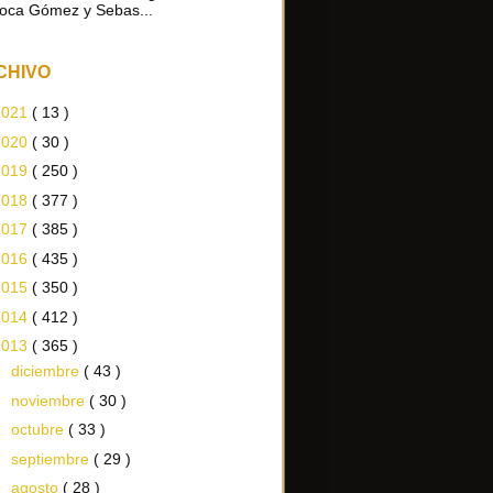
oca Gómez y Sebas...
CHIVO
2021
( 13 )
2020
( 30 )
2019
( 250 )
2018
( 377 )
2017
( 385 )
2016
( 435 )
2015
( 350 )
2014
( 412 )
2013
( 365 )
►
diciembre
( 43 )
►
noviembre
( 30 )
►
octubre
( 33 )
►
septiembre
( 29 )
▼
agosto
( 28 )