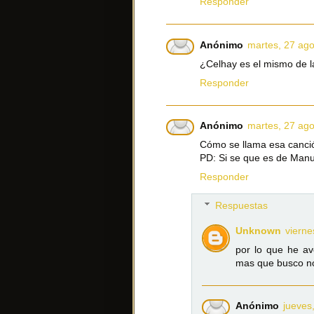
Responder
Anónimo
martes, 27 ago
¿Celhay es el mismo de 
Responder
Anónimo
martes, 27 ago
Cómo se llama esa canci
PD: Si se que es de Manue
Responder
Respuestas
Unknown
vierne
por lo que he av
mas que busco no
Anónimo
jueves