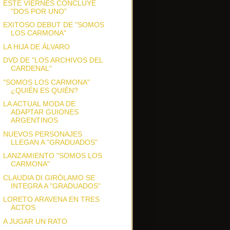
ESTE VIERNES CONCLUYE
"DOS POR UNO"
EXITOSO DEBUT DE "SOMOS
LOS CARMONA"
LA HIJA DE ÁLVARO
DVD DE "LOS ARCHIVOS DEL
CARDENAL"
"SOMOS LOS CARMONA"
¿QUIÉN ES QUIÉN?
LA ACTUAL MODA DE
ADAPTAR GUIONES
ARGENTINOS
NUEVOS PERSONAJES
LLEGAN A "GRADUADOS"
LANZAMIENTO "SOMOS LOS
CARMONA"
CLAUDIA DI GIRÓLAMO SE
INTEGRA A "GRADUADOS"
LORETO ARAVENA EN TRES
ACTOS
A JUGAR UN RATO