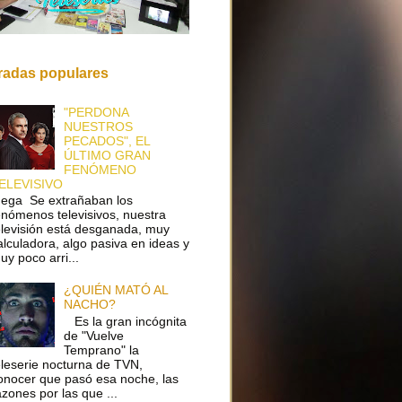
radas populares
"PERDONA
NUESTROS
PECADOS", EL
ÚLTIMO GRAN
FENÓMENO
ELEVISIVO
ega Se extrañaban los
enómenos televisivos, nuestra
elevisión está desganada, muy
alculadora, algo pasiva en ideas y
uy poco arri...
¿QUIÉN MATÓ AL
NACHO?
Es la gran incógnita
de "Vuelve
Temprano" la
eleserie nocturna de TVN,
onocer que pasó esa noche, las
azones por las que ...