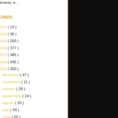
arreras, e...
CHIVO
2021
( 13 )
2020
( 30 )
2019
( 250 )
2018
( 377 )
2017
( 385 )
2016
( 435 )
2015
( 350 )
►
diciembre
( 47 )
►
noviembre
( 11 )
►
octubre
( 28 )
►
septiembre
( 24 )
►
agosto
( 33 )
►
julio
( 39 )
►
junio
( 22 )