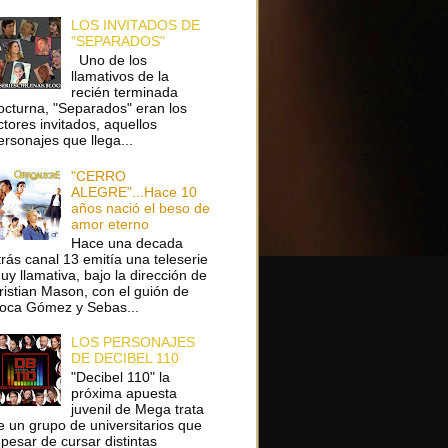
LOS INVITADOS DE
"SEPARADOS"
Uno de los
llamativos de la
recién terminada
octurna, "Separados" eran los
ctores invitados, aquellos
ersonajes que llega...
"CERRO
ALEGRE"...Hace 10
años nació el beso de
amor eterno
Hace una decada
trás canal 13 emitía una teleserie
uy llamativa, bajo la dirección de
ristian Mason, con el guión de
oca Gómez y Sebas...
LOS PERSONAJES
DE DECIBEL 110
"Decibel 110" la
próxima apuesta
juvenil de Mega trata
e un grupo de universitarios que
 pesar de cursar distintas