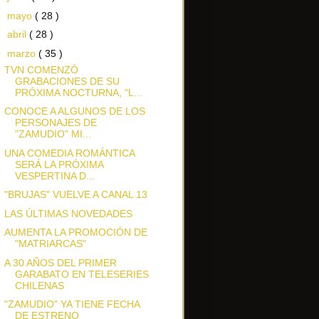
►
mayo
( 28 )
►
abril
( 28 )
▼
marzo
( 35 )
TVN COMENZÓ
GRABACIONES DE SU
PRÓXIMA NOCTURNA, "L...
CONOCE A ALGUNOS DE LOS
PERSONAJES DE
"ZAMUDIO" MI...
UNA COMEDIA ROMÁNTICA
SERÁ LA PRÓXIMA
VESPERTINA D...
"BRUJAS" VUELVE A CANAL 13
LAS ÚLTIMAS NOVEDADES
AUMENTA LA PROMOCIÓN DE
"MATRIARCAS"
A 30 AÑOS DEL PRIMER
GARABATO EN TELESERIES
CHILENAS
"ZAMUDIO" YA TIENE FECHA
DE ESTRENO