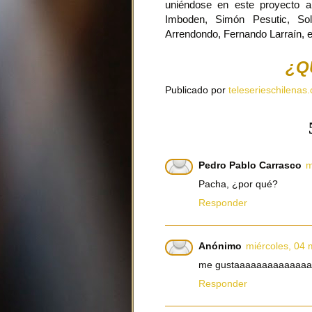
uniéndose en este proyecto a
Imboden, Simón Pesutic, Sola
Arrendondo, Fernando Larraín, e
¿Q
Publicado por
teleserieschilenas.
Pedro Pablo Carrasco
m
Pacha, ¿por qué?
Responder
Anónimo
miércoles, 04 
me gustaaaaaaaaaaaaaa
Responder