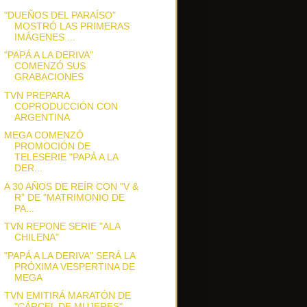
"DUEÑOS DEL PARAÍSO"
MOSTRÓ LAS PRIMERAS
IMÁGENES ...
"PAPÁ A LA DERIVA"
COMENZÓ SUS
GRABACIONES
TVN PREPARA
COPRODUCCIÓN CON
ARGENTINA
MEGA COMENZÓ
PROMOCIÓN DE
TELESERIE "PAPÁ A LA
DER...
A 30 AÑOS DE REÍR CON "V &
R" DE "MATRIMONIO DE
PA...
TVN REPONE SERIE "ALA
CHILENA"
"PAPÁ A LA DERIVA" SERÁ LA
PRÓXIMA VESPERTINA DE
MEGA
TVN EMITIRÁ MARATÓN DE
"CÁRCEL DE MUJERES"