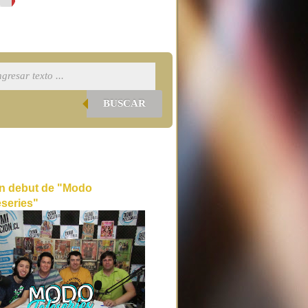
BUSCAR
n debut de "Modo
eseries"