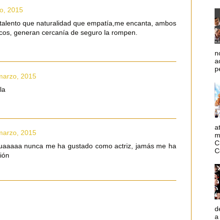
o, 2015
talento que naturalidad que empatía,me encanta, ambos
icos, generan cercanía de seguro la rompen.
n
a
p
marzo, 2015
la
a
marzo, 2015
m
C
uaaaaa nunca me ha gustado como actriz, jamás me ha
C
ión
d
a