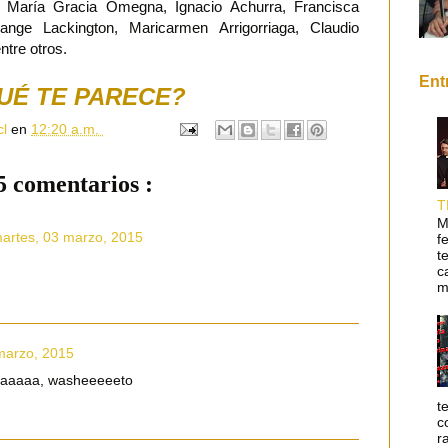
 María Gracia Omegna, Ignacio Achurra, Francisca
nge Lackington, Maricarmen Arrigorriaga, Claudio
ntre otros.
Ent
UÉ TE PARECE?
cl
en
12:20 a.m.
5 comentarios :
T
M
artes, 03 marzo, 2015
f
t
c
m
marzo, 2015
aaaaa, washeeeeeto
t
c
r