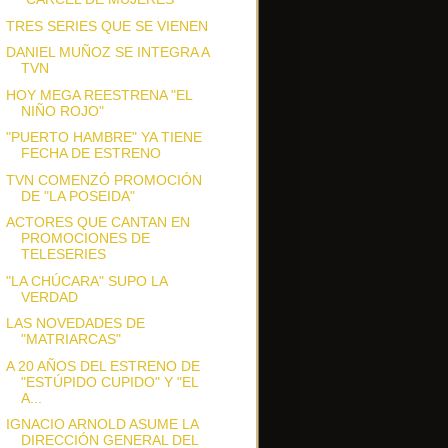
TRES SERIES QUE SE VIENEN
DANIEL MUÑOZ SE INTEGRA A
TVN
HOY MEGA REESTRENA "EL
NIÑO ROJO"
"PUERTO HAMBRE" YA TIENE
FECHA DE ESTRENO
TVN COMENZÓ PROMOCIÓN
DE "LA POSEIDA"
ACTORES QUE CANTAN EN
PROMOCIONES DE
TELESERIES
"LA CHÚCARA" SUPO LA
VERDAD
LAS NOVEDADES DE
"MATRIARCAS"
A 20 AÑOS DEL ESTRENO DE
"ESTÚPIDO CUPIDO" Y "EL
A...
IGNACIO ARNOLD ASUME LA
DIRECCIÓN GENERAL DEL