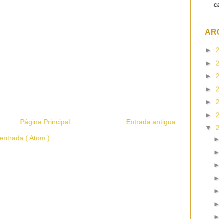
c
AR
►
►
►
►
►
►
Página Principal
Entrada antigua
▼
entrada ( Atom )