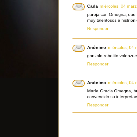
Carla
miércoles, 04 marz
pareja con Omegna, que 
muy talentosos e histrión
Responder
Anónimo
miércoles, 04 
gonzalo robotito valenzue
Responder
Anónimo
miércoles, 04 
María Gracia Omegna, b
convencido su interpretac
Responder