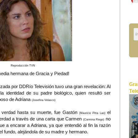
Reproducción TVN
media hermana de Gracia y Piedad!
Gra
izada por DDRío Televisión tuvo una gran revelación: Al
Tel
a identidad de su padre biológico, quien resultó ser
sposo de Adriana
(Josefina Velasco)
 verdad hasta su muerte, fue Gastón
el
(Mauricio Pitta Lao)
 verdad a través de una carta que Carmen
no
(Carmina Riego)
ue a encarar a Adriana, ya que entendió al fin la razón
del fundo, alejándola de su madre y hermano.