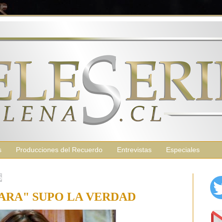
s
Producciones del Recuerdo
Entrevistas
Especiales
5
ARA" SUPO LA VERDAD