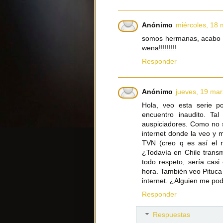
Anónimo
miércoles, 18 
somos hermanas, acabo d
wena!!!!!!!!!
Responder
Anónimo
jueves, 19 mar
Hola, veo esta serie po
encuentro inaudito. Ta
auspiciadores. Como no s
internet donde la veo y 
TVN (creo q es así el n
¿Todavía en Chile trans
todo respeto, sería casi
hora. También veo Pituca
internet. ¿Alguien me pod
Responder
Respuestas