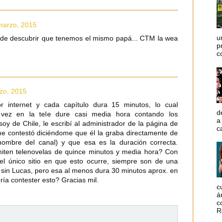
marzo, 2015
u
e descubrir que tenemos el mismo papá... CTM la wea
p
c
zo, 2015
r internet y cada capítulo dura 15 minutos, lo cual
d
l vez en la tele dure casi media hora contando los
a
oy de Chile, le escribí al administrador de la página de
c
me contestó diciéndome que él la graba directamente de
ombre del canal) y que esa es la duración correcta.
miten telenovelas de quince minutos y media hora? Con
 el único sitio en que esto ocurre, siempre son de una
 sin Lucas, pero esa al menos dura 30 minutos aprox. en
ría contester esto? Gracias mil.
c
á
c
R