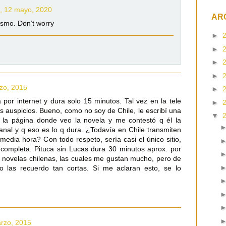
, 12 mayo, 2020
AR
ismo. Don’t worry
►
►
►
►
zo, 2015
►
 por internet y dura solo 15 minutos. Tal vez en la tele
►
s auspicios. Bueno, como no soy de Chile, le escribí una
▼
e la página donde veo la novela y me contestó q él la
anal y q eso es lo q dura. ¿Todavía en Chile transmiten
media hora? Con todo respeto, sería casi el único sitio,
completa. Pituca sin Lucas dura 30 minutos aprox. por
s novelas chilenas, las cuales me gustan mucho, pero de
no las recuerdo tan cortas. Si me aclaran esto, se lo
arzo, 2015