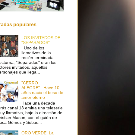
radas populares
LOS INVITADOS DE
"SEPARADOS"
Uno de los
llamativos de la
recién terminada
octurna, "Separados" eran los
ctores invitados, aquellos
ersonajes que llega...
"CERRO
ALEGRE"...Hace 10
años nació el beso de
amor eterno
Hace una decada
trás canal 13 emitía una teleserie
uy llamativa, bajo la dirección de
ristian Mason, con el guión de
oca Gómez y Sebas...
ORO VERDE, La