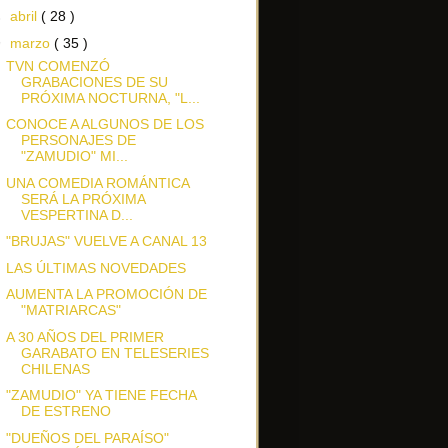
►
abril
( 28 )
▼
marzo
( 35 )
TVN COMENZÓ
GRABACIONES DE SU
PRÓXIMA NOCTURNA, "L...
CONOCE A ALGUNOS DE LOS
PERSONAJES DE
"ZAMUDIO" MI...
UNA COMEDIA ROMÁNTICA
SERÁ LA PRÓXIMA
VESPERTINA D...
"BRUJAS" VUELVE A CANAL 13
LAS ÚLTIMAS NOVEDADES
AUMENTA LA PROMOCIÓN DE
"MATRIARCAS"
A 30 AÑOS DEL PRIMER
GARABATO EN TELESERIES
CHILENAS
"ZAMUDIO" YA TIENE FECHA
DE ESTRENO
"DUEÑOS DEL PARAÍSO"