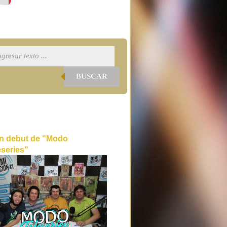
BUSCAR
n debut de "Modo
eseries"