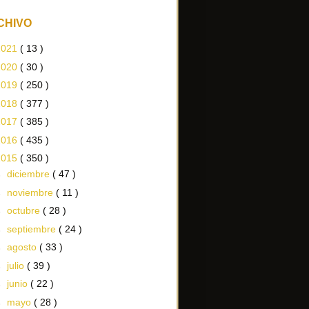
CHIVO
2021
( 13 )
2020
( 30 )
2019
( 250 )
2018
( 377 )
2017
( 385 )
2016
( 435 )
2015
( 350 )
►
diciembre
( 47 )
►
noviembre
( 11 )
►
octubre
( 28 )
►
septiembre
( 24 )
►
agosto
( 33 )
►
julio
( 39 )
►
junio
( 22 )
►
mayo
( 28 )