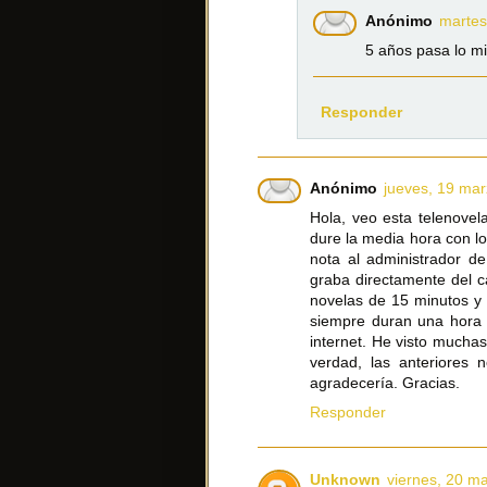
Anónimo
martes
5 años pasa lo m
Responder
Anónimo
jueves, 19 mar
Hola, veo esta telenovela
dure la media hora con lo
nota al administrador d
graba directamente del c
novelas de 15 minutos y 
siempre duran una hora 
internet. He visto mucha
verdad, las anteriores 
agradecería. Gracias.
Responder
Unknown
viernes, 20 m