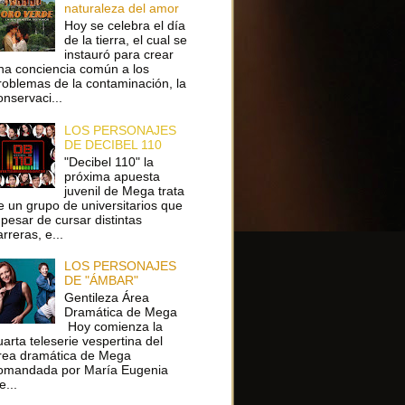
naturaleza del amor
Hoy se celebra el día
de la tierra, el cual se
instauró para crear
na conciencia común a los
roblemas de la contaminación, la
onservaci...
LOS PERSONAJES
DE DECIBEL 110
"Decibel 110" la
próxima apuesta
juvenil de Mega trata
e un grupo de universitarios que
 pesar de cursar distintas
arreras, e...
LOS PERSONAJES
DE "ÁMBAR"
Gentileza Área
Dramática de Mega
Hoy comienza la
uarta teleserie vespertina del
rea dramática de Mega
omandada por María Eugenia
e...