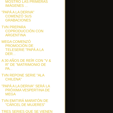
MOSTRÓ LAS PRIMERAS
IMÁGENES ...
"PAPÁ A LA DERIVA"
COMENZÓ SUS
GRABACIONES
TVN PREPARA
COPRODUCCIÓN CON
ARGENTINA
MEGA COMENZÓ
PROMOCIÓN DE
TELESERIE "PAPÁ A LA
DER...
A 30 AÑOS DE REÍR CON "V &
R" DE "MATRIMONIO DE
PA...
TVN REPONE SERIE "ALA
CHILENA"
"PAPÁ A LA DERIVA" SERÁ LA
PRÓXIMA VESPERTINA DE
MEGA
TVN EMITIRÁ MARATÓN DE
"CÁRCEL DE MUJERES"
TRES SERIES QUE SE VIENEN