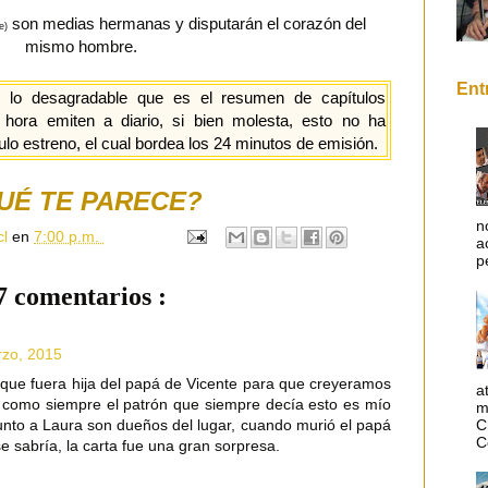
son medias hermanas y disputarán el corazón del
e)
mismo hombre.
Ent
o desagradable que es el resumen de capítulos
 hora emiten a diario, si bien molesta, esto no ha
ulo estreno, el cual bordea los 24 minutos de emisión.
UÉ TE PARECE?
n
cl
en
7:00 p.m.
a
p
7 comentarios :
rzo, 2015
 que fuera hija del papá de Vicente para que creyeramos
a
como siempre el patrón que siempre decía esto es mío
m
C
unto a Laura son dueños del lugar, cuando murió el papá
C
e sabría, la carta fue una gran sorpresa.