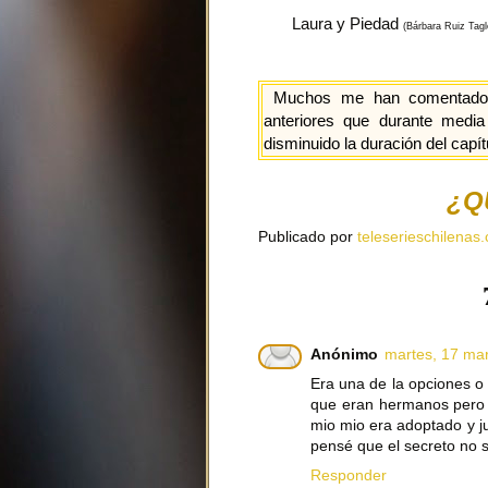
Laura y Piedad
(Bárbara Ruiz Tagl
Muchos me han comentado l
anteriores que durante media
disminuido la duración del capít
¿Q
Publicado por
teleserieschilenas.
Anónimo
martes, 17 ma
Era una de la opciones o
que eran hermanos pero 
mio mio era adoptado y j
pensé que el secreto no s
Responder