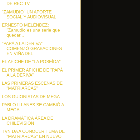
DE REC TV
"ZAMUDIO" UN APORTE
SOCIAL Y AUDIOVISUAL
ERNESTO MELÉNDEZ:
“Zamudio es una serie que
quedar...
"PAPÁ A LA DERIVA"
COMENZÓ GRABACIONES
EN VIÑA DEL...
EL AFICHE DE "LA POSEÍDA"
EL PRIMER AFICHE DE "PAPÁ
A LA DERIVA"
LAS PRIMERAS ESCENAS DE
"MATRIARCAS"
LOS GUIONISTAS DE MEGA
PABLO ILLANES SE CAMBIÓ A
MEGA
LA DRAMÁTICA ÁREA DE
CHILEVISIÓN
TVN DA A CONOCER TEMA DE
"MATRIARCAS" EN NUEVO