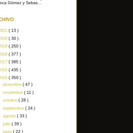
oca Gómez y Sebas...
CHIVO
2021
( 13 )
2020
( 30 )
2019
( 250 )
2018
( 377 )
2017
( 385 )
2016
( 435 )
2015
( 350 )
►
diciembre
( 47 )
►
noviembre
( 11 )
►
octubre
( 28 )
►
septiembre
( 24 )
►
agosto
( 33 )
►
julio
( 39 )
►
junio
( 22 )