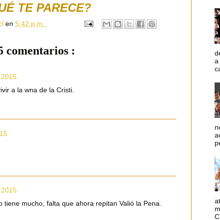
UÉ TE PARECE?
cl
en
5:42 p.m.
5 comentarios :
d
a
c
, 2015
vir a la wna de la Cristi.
n
015
a
p
, 2015
a
 tiene mucho, falta que ahora repitan Valió la Pena.
m
C