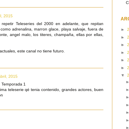
C
l, 2015
AR
repetir Teleseries del 2000 en adelante, que repitan
0 como adrenalina, marron glace, playa salvaje, fuera de
►
onte, angel malo, los titeres, champaña, ellas por ellas,
►
►
actuales, este canal no tiene futuro.
►
►
►
▼
bril, 2015
 , Temporada 1
tima teleserie qé tenia contenido, grandes actores, buen
on