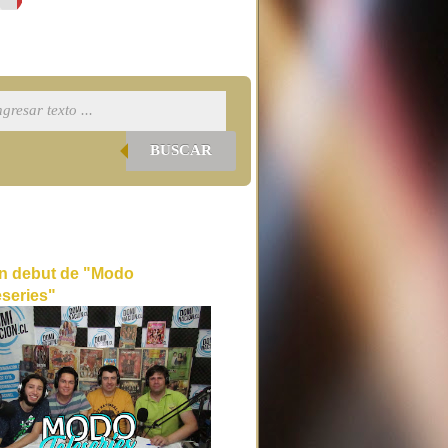
BUSCAR
n debut de "Modo
eseries"