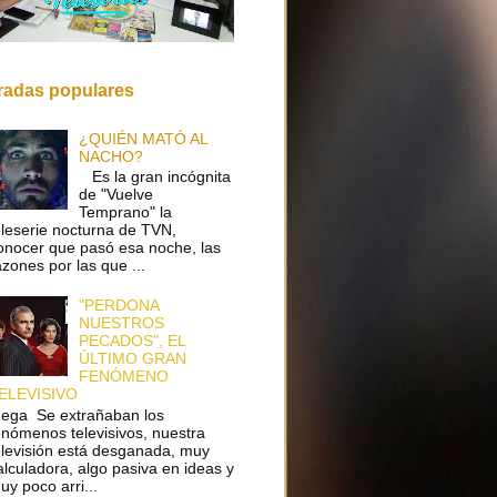
radas populares
¿QUIÉN MATÓ AL
NACHO?
Es la gran incógnita
de "Vuelve
Temprano" la
eleserie nocturna de TVN,
onocer que pasó esa noche, las
azones por las que ...
"PERDONA
NUESTROS
PECADOS", EL
ÚLTIMO GRAN
FENÓMENO
ELEVISIVO
ega Se extrañaban los
enómenos televisivos, nuestra
elevisión está desganada, muy
alculadora, algo pasiva en ideas y
uy poco arri...