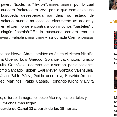
joven, Nicole, la "flexible",
por lo cual
(Josefina Montané)
quedará "soltera otra vez" por lo que comienza una
búsqueda desesperada por dejar su estado de
soltería, aunque no todas las citas serán las ideales y
Ent
en el camino se encontrará con muchos "pasteles" y
ningún "bombón".En la búsqueda contará con su
, Fabiola
y su cuñada Camila
Aravena)
(Lorena Bosch)
(Aranzazú
ida por Herval Abreu también están en el elenco Nicolás
t
c
ina Guerra, Luis Gnecco, Solange Lackington, Ignacio
r
ulio González, además de diversas participaciones
como Santiago Tupper, Eyal Meyer, Gonzalo Valenzuela,
i, Juan Pablo Sáez, Guido Vecchiola, Eusebio Arenas,
José Martínez, Pablo Casals, Fernando Kliche y Elvira
T
ble, el turco, la negra, el pelao Monroy, los pasteles y
M
f
muchos más llegan
t
cuerdo de Canal 13 a partir de las 18 horas.
c
m