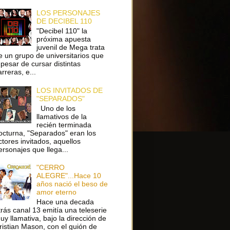
LOS PERSONAJES
DE DECIBEL 110
"Decibel 110" la
próxima apuesta
juvenil de Mega trata
e un grupo de universitarios que
 pesar de cursar distintas
arreras, e...
LOS INVITADOS DE
"SEPARADOS"
Uno de los
llamativos de la
recién terminada
octurna, "Separados" eran los
ctores invitados, aquellos
ersonajes que llega...
"CERRO
ALEGRE"...Hace 10
años nació el beso de
amor eterno
Hace una decada
trás canal 13 emitía una teleserie
uy llamativa, bajo la dirección de
ristian Mason, con el guión de