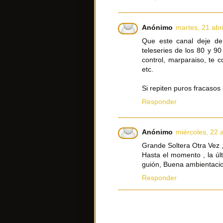
Anónimo
martes, 21 abri
Que este canal deje de 
teleseries de los 80 y 9
control, marparaiso, te c
etc.
Si repiten puros fracasos 
Responder
Anónimo
miércoles, 22 a
Grande Soltera Otra Vez
Hasta el momento , la úl
guión, Buena ambientaci
Responder