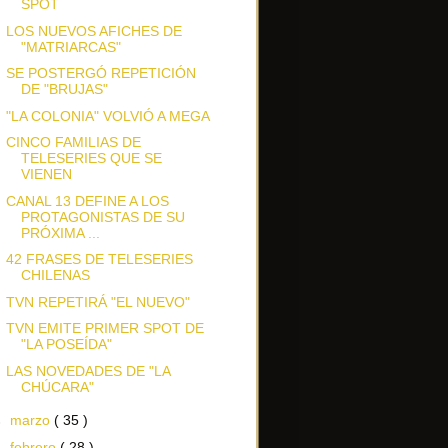
SPOT
LOS NUEVOS AFICHES DE
"MATRIARCAS"
SE POSTERGÓ REPETICIÓN
DE "BRUJAS"
"LA COLONIA" VOLVIÓ A MEGA
CINCO FAMILIAS DE
TELESERIES QUE SE
VIENEN
CANAL 13 DEFINE A LOS
PROTAGONISTAS DE SU
PRÓXIMA ...
42 FRASES DE TELESERIES
CHILENAS
TVN REPETIRÁ "EL NUEVO"
TVN EMITE PRIMER SPOT DE
"LA POSEÍDA"
LAS NOVEDADES DE "LA
CHÚCARA"
►
marzo
( 35 )
►
febrero
( 28 )