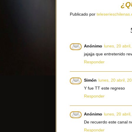
¿Q
Publicado por
teleserieschilenas.
Anónimo
lunes, 20 abril
jajajja que entretenido revi
Responder
Simón
lunes, 20 abril, 2
Y fue TT este regreso
Responder
Anónimo
lunes, 20 abril
De recuerdo este canal no
Responder