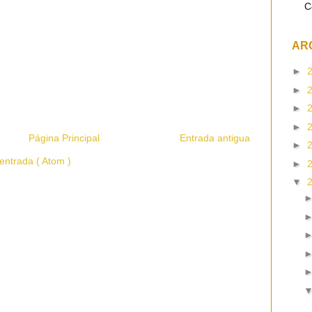
C
AR
►
►
►
►
Página Principal
Entrada antigua
►
entrada ( Atom )
►
▼