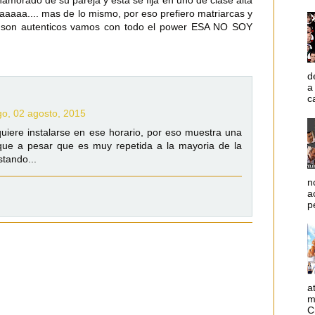
amorado de su pareja y esta se fija en uno de clase alta
aaaaaa.... mas de lo mismo, por eso prefiero matriarcas y
os son autenticos vamos con todo el power ESA NO SOY
d
a
c
o, 02 agosto, 2015
iere instalarse en ese horario, por eso muestra una
r que a pesar que es muy repetida a la mayoria de la
stando...
n
a
p
a
m
C