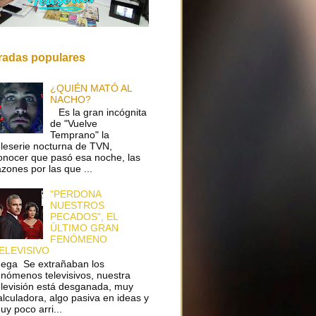
radas populares
¿QUIÉN MATÓ AL
NACHO?
Es la gran incógnita
de "Vuelve
Temprano" la
eleserie nocturna de TVN,
onocer que pasó esa noche, las
azones por las que ...
"PERDONA
NUESTROS
PECADOS", EL
ÚLTIMO GRAN
FENÓMENO
ELEVISIVO
ega Se extrañaban los
enómenos televisivos, nuestra
elevisión está desganada, muy
alculadora, algo pasiva en ideas y
uy poco arri...