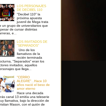
LOS PERSONAJES
DE DECIBEL 110
"Decibel 110" la
próxima apuesta
juvenil de Mega trata
e un grupo de universitarios que
 pesar de cursar distintas
arreras, e...
LOS INVITADOS DE
"SEPARADOS"
Uno de los
llamativos de la
recién terminada
octurna, "Separados" eran los
ctores invitados, aquellos
ersonajes que llega...
"CERRO
ALEGRE"...Hace 10
años nació el beso de
amor eterno
Hace una decada
trás canal 13 emitía una teleserie
uy llamativa, bajo la dirección de
ristian Mason, con el guión de