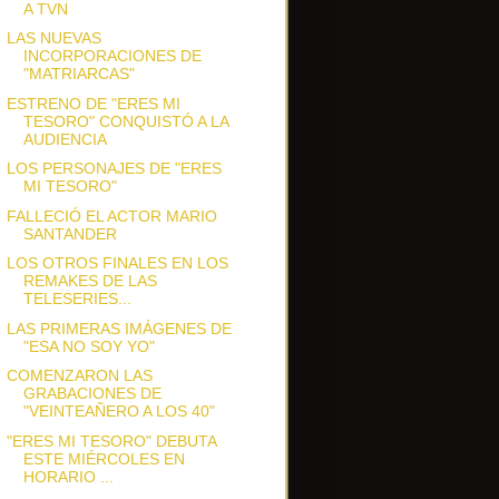
A TVN
LAS NUEVAS
INCORPORACIONES DE
"MATRIARCAS"
ESTRENO DE "ERES MI
TESORO" CONQUISTÓ A LA
AUDIENCIA
LOS PERSONAJES DE "ERES
MI TESORO"
FALLECIÓ EL ACTOR MARIO
SANTANDER
LOS OTROS FINALES EN LOS
REMAKES DE LAS
TELESERIES...
LAS PRIMERAS IMÁGENES DE
"ESA NO SOY YO"
COMENZARON LAS
GRABACIONES DE
"VEINTEAÑERO A LOS 40"
"ERES MI TESORO" DEBUTA
ESTE MIÉRCOLES EN
HORARIO ...