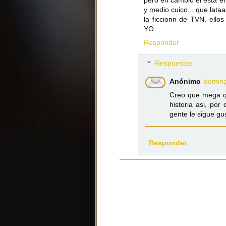
pero en cambio el esta en
y medio cuico... que lata
la ficcionn de TVN. ell
YO..
Responder
Respuestas
Anónimo
doming
Creo que mega qu
historia asi, po
gente le sigue gu
Responder