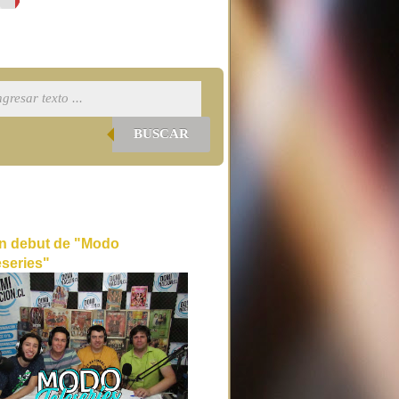
BUSCAR
n debut de "Modo
eseries"