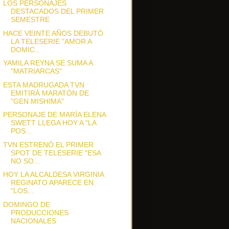
LOS PERSONAJES
DESTACADOS DEL PRIMER
SEMESTRE
HACE VEINTE AÑOS DEBUTÓ
LA TELESERIE "AMOR A
DOMIC...
YAMILA REYNA SE SUMA A
"MATRIARCAS"
ESTA MADRUGADA TVN
EMITIRÁ MARATÓN DE
"GEN MISHIMA"
PERSONAJE DE MARÍA ELENA
SWETT LLEGA HOY A "LA
POS...
TVN ESTRENÓ EL PRIMER
SPOT DE TELESERIE "ESA
NO SO...
HOY LA ALCALDESA VIRGINIA
REGINATO APARECE EN
"LOS...
DOMINGO DE
PRODUCCIONES
NACIONALES