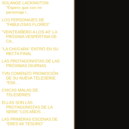
SOLANGE LACKINGTON:
"Espero que con mi
personaje l...
LOS PERSONAJES DE
"FABULOSAS FLORES"
"VEINTEAÑERO A LOS 40" LA
PRÓXIMA VESPERTINA DE
CA...
"LA CHÚCARA" ENTRÓ EN SU
RECTA FINAL
LAS PROTAGONISTAS DE LAS
PRÓXIMAS DIURNAS
TVN COMENZÓ PROMOCIÓN
DE SU NUEVA TELESERIE:
"ESA ...
CHICAS MALAS DE
TELESERIES
ELLAS SON LAS
PROTAGONISTAS DE LA
SERIE "LOS AÑOS ...
LAS PRIMERAS ESCENAS DE
"ERES MI TESORO"