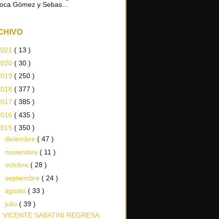
oca Gómez y Sebas...
CHIVO
2021
( 13 )
2020
( 30 )
2019
( 250 )
2018
( 377 )
2017
( 385 )
2016
( 435 )
2015
( 350 )
►
diciembre
( 47 )
►
noviembre
( 11 )
►
octubre
( 28 )
►
septiembre
( 24 )
►
agosto
( 33 )
▼
julio
( 39 )
VICENTE SABATINI REGRESA