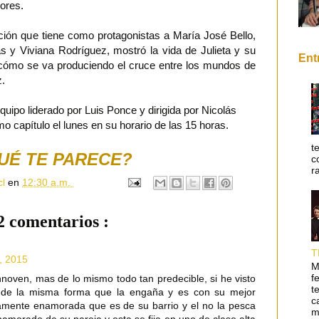
ores.
ción que tiene como protagonistas a María José Bello,
s y Viviana Rodríguez, mostró la vida de Julieta y su
Ent
y cómo se va produciendo el cruce entre los mundos de
.
equipo liderado por Luis Ponce y dirigida por Nicolás
mo capítulo el lunes en su horario de las 15 horas.
t
UÉ TE PARECE?
c
r
cl
en
12:30 a.m.
2 comentarios :
T
o, 2015
M
f
nnoven, mas de lo mismo todo tan predecible, si he visto
t
N de la misma forma que la engaña y es con su mejor
c
amente enamorada que es de su barrio y el no la pesca
m