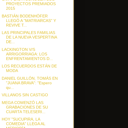
PROYECTOS PREMIADOS
2015
BASTIÁN BODENHÖFER
LLEGÓ A "MATRIARCAS" Y
REVIVE T...
LAS PRINCIPALES FAMILIAS
DE LA NUEVA VESPERTINA
DE...
LACKINGTON V/S
ARRIGORRIAGA: LOS
ENFRENTAMIENTOS D...
LOS RECUERDOS ESTÁN DE
MODA
DANIEL GUILLÓN, TOMÁS EN
"JUANA BRAVA": "Espero
qu...
VILLANOS SIN CASTIGO
MEGA COMENZÓ LAS
GRABACIONES DE SU
CUARTA TELESERI...
HOY "SUCUPIRA, LA
COMEDIA" LLEGA AL