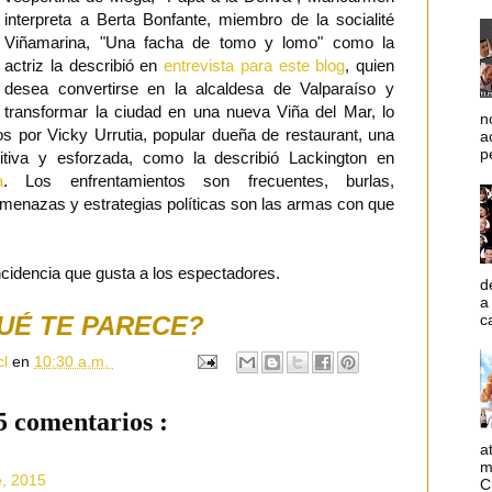
interpreta a Berta Bonfante, miembro de la socialité
Viñamarina, "Una facha de tomo y lomo" como la
actriz la describió en
entrevista para este blog
, quien
desea convertirse en la alcaldesa de Valparaíso y
transformar la ciudad en una nueva Viña del Mar, lo
n
s por Vicky Urrutia, popular dueña de restaurant, una
a
p
itiva y esforzada, como la describió Lackington en
a
. Los enfrentamientos son frecuentes, burlas,
menazas y estrategias políticas son las armas con que
cidencia que gusta a los espectadores.
d
a
c
UÉ TE PARECE?
cl
en
10:30 a.m.
5 comentarios :
a
m
e, 2015
C