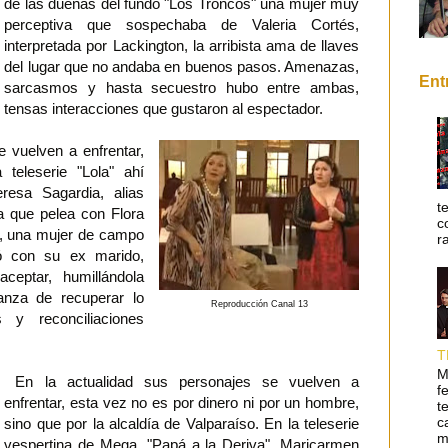
de las dueñas del fundo "Los Troncos" una mujer muy
perceptiva que sospechaba de Valeria Cortés,
interpretada por Lackington, la arribista ama de llaves
del lugar que no andaba en buenos pasos. Amenazas,
Ent
sarcasmos y hasta secuestro hubo entre ambas,
tensas interacciones que gustaron al espectador.
 vuelven a enfrentar,
teleserie "Lola" ahí
resa Sagardia, alias
t
ta que pelea con Flora
c
ga, una mujer de campo
r
ó con su ex marido,
aceptar, humillándola
anza de recuperar lo
Reproducción Canal 13
 y reconciliaciones
T
M
En la actualidad sus personajes se vuelven a
f
enfrentar, esta vez no es por dinero ni por un hombre,
t
c
sino que por la alcaldía de Valparaíso. En la teleserie
m
vespertina de Mega, "Papá a la Deriva", Maricarmen