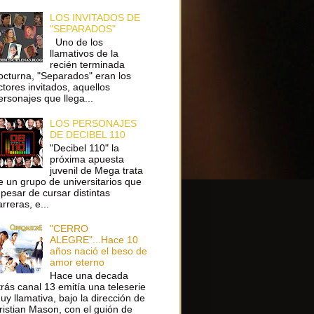
LOS INVITADOS DE
"SEPARADOS"
Uno de los
llamativos de la
recién terminada
octurna, "Separados" eran los
ctores invitados, aquellos
ersonajes que llega...
LOS PERSONAJES
DE DECIBEL 110
"Decibel 110" la
próxima apuesta
juvenil de Mega trata
e un grupo de universitarios que
 pesar de cursar distintas
arreras, e...
"CERRO
ALEGRE"...Hace 10
años nació el beso de
amor eterno
Hace una decada
trás canal 13 emitía una teleserie
uy llamativa, bajo la dirección de
ristian Mason, con el guión de