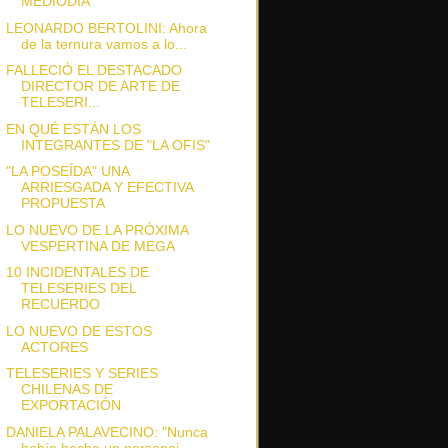
MEDIODÍA
LEONARDO BERTOLINI: Ahora
de la ternura vamos a lo...
FALLECIÓ EL DESTACADO
DIRECTOR DE ARTE DE
TELESERI...
EN QUÉ ESTÁN LOS
INTEGRANTES DE "LA OFIS"
"LA POSEÍDA" UNA
ARRIESGADA Y EFECTIVA
PROPUESTA
LO NUEVO DE LA PRÓXIMA
VESPERTINA DE MEGA
10 INCIDENTALES DE
TELESERIES DEL
RECUERDO
LO NUEVO DE ESTOS
ACTORES
TELESERIES Y SERIES
CHILENAS DE
EXPORTACIÓN
DANIELA PALAVECINO: "Nunca
había hecho un personaj...