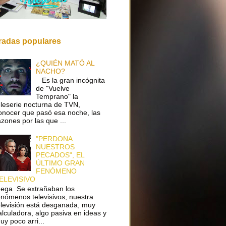
radas populares
¿QUIÉN MATÓ AL
NACHO?
Es la gran incógnita
de "Vuelve
Temprano" la
eleserie nocturna de TVN,
onocer que pasó esa noche, las
azones por las que ...
"PERDONA
NUESTROS
PECADOS", EL
ÚLTIMO GRAN
FENÓMENO
ELEVISIVO
ega Se extrañaban los
enómenos televisivos, nuestra
elevisión está desganada, muy
alculadora, algo pasiva en ideas y
uy poco arri...