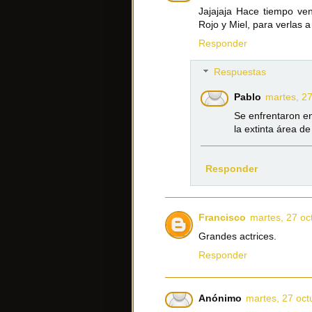
Jajajaja Hace tiempo ve
Rojo y Miel, para verlas 
Responder
Respuestas
Pablo
martes, 27
Se enfrentaron en
la extinta área d
Responder
Francisco
martes, 27 oc
Grandes actrices.
Responder
Anónimo
martes, 27 oct