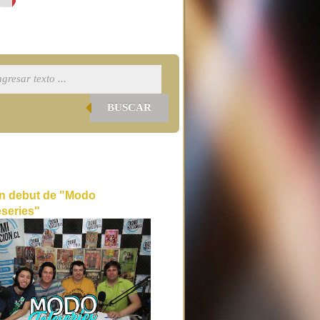
BUSCAR
n debut de "Modo
eseries"