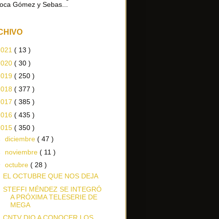
oca Gómez y Sebas...
CHIVO
2021
( 13 )
2020
( 30 )
2019
( 250 )
2018
( 377 )
2017
( 385 )
2016
( 435 )
2015
( 350 )
►
diciembre
( 47 )
►
noviembre
( 11 )
▼
octubre
( 28 )
EL OCTUBRE QUE NOS DEJA
STEFFI MÉNDEZ SE INTEGRÓ
A PRÓXIMA TELESERIE DE
MEGA
CNTV DIO A CONOCER LOS