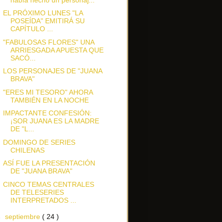
EL PRÓXIMO LUNES "LA
POSEÍDA" EMITIRÁ SU
CAPÍTULO ...
"FABULOSAS FLORES" UNA
ARRIESGADA APUESTA QUE
SACÓ...
LOS PERSONAJES DE "JUANA
BRAVA"
"ERES MI TESORO" AHORA
TAMBIÉN EN LA NOCHE
IMPACTANTE CONFESIÓN:
¡SOR JUANA ES LA MADRE
DE "L...
DOMINGO DE SERIES
CHILENAS
ASÍ FUE LA PRESENTACIÓN
DE "JUANA BRAVA"
CINCO TEMAS CENTRALES
DE TELESERIES
INTERPRETADOS ...
►
septiembre
( 24 )