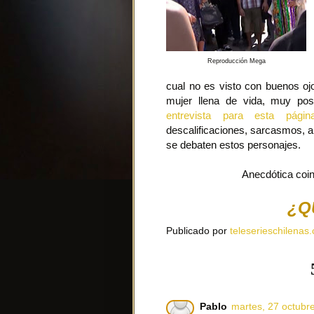
Reproducción Mega
cual no es visto con buenos ojo
mujer llena de vida, muy pos
entrevista para esta págin
descalificaciones, sarcasmos, a
se debaten estos personajes.
Anecdótica coin
¿Q
Publicado por
teleserieschilenas.
Pablo
martes, 27 octubr