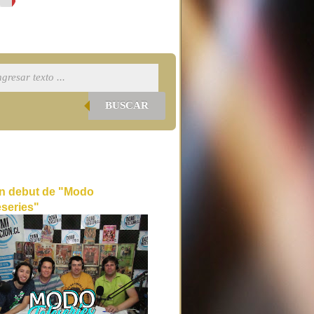
BUSCAR
n debut de "Modo
eseries"