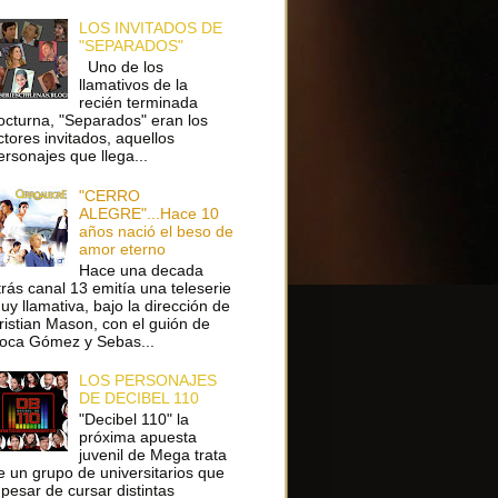
LOS INVITADOS DE
"SEPARADOS"
Uno de los
llamativos de la
recién terminada
octurna, "Separados" eran los
ctores invitados, aquellos
ersonajes que llega...
"CERRO
ALEGRE"...Hace 10
años nació el beso de
amor eterno
Hace una decada
trás canal 13 emitía una teleserie
uy llamativa, bajo la dirección de
ristian Mason, con el guión de
oca Gómez y Sebas...
LOS PERSONAJES
DE DECIBEL 110
"Decibel 110" la
próxima apuesta
juvenil de Mega trata
e un grupo de universitarios que
 pesar de cursar distintas