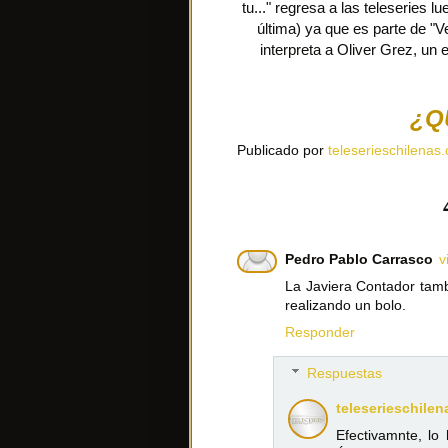
tu..." regresa a las teleseries 
última) ya que es parte de "
interpreta a Oliver Grez, un 
¿Q
Publicado por
teleserieschilenas.
Pedro Pablo Carrasco
v
La Javiera Contador tamb
realizando un bolo.
Responder
Respuestas
teleserieschilen
Efectivamnte, l