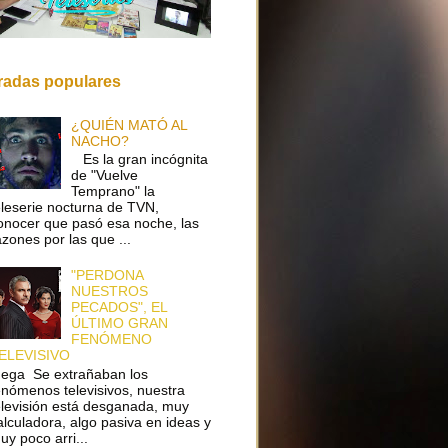
radas populares
¿QUIÉN MATÓ AL
NACHO?
Es la gran incógnita
de "Vuelve
Temprano" la
eleserie nocturna de TVN,
onocer que pasó esa noche, las
azones por las que ...
"PERDONA
NUESTROS
PECADOS", EL
ÚLTIMO GRAN
FENÓMENO
ELEVISIVO
ega Se extrañaban los
enómenos televisivos, nuestra
elevisión está desganada, muy
alculadora, algo pasiva en ideas y
uy poco arri...