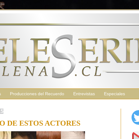
s
Producciones del Recuerdo
Entrevistas
Especiales
15
O DE ESTOS ACTORES