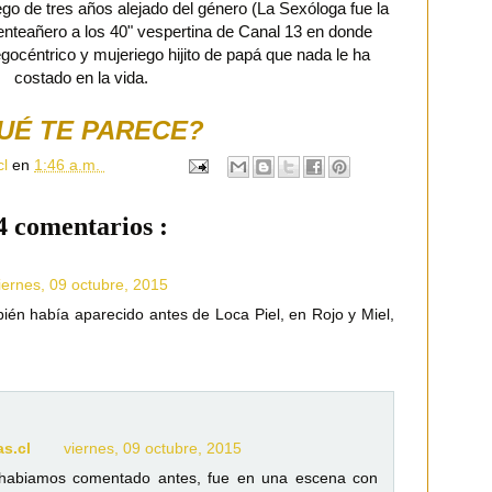
luego de tres años alejado del género (La Sexóloga fue la
Venteañero a los 40" vespertina de Canal 13 en donde
egocéntrico y mujeriego hijito de papá que nada le ha
costado en la vida.
UÉ TE PARECE?
cl
en
1:46 a.m.
4 comentarios :
iernes, 09 octubre, 2015
ién había aparecido antes de Loca Piel, en Rojo y Miel,
as.cl
viernes, 09 octubre, 2015
o habiamos comentado antes, fue en una escena con