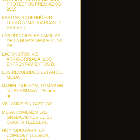
PROYECTOS PREMIADOS
2015
BASTIÁN BODENHÖFER
LLEGÓ A "MATRIARCAS" Y
REVIVE T...
LAS PRINCIPALES FAMILIAS
DE LA NUEVA VESPERTINA
DE...
LACKINGTON V/S
ARRIGORRIAGA: LOS
ENFRENTAMIENTOS D...
LOS RECUERDOS ESTÁN DE
MODA
DANIEL GUILLÓN, TOMÁS EN
"JUANA BRAVA": "Espero
qu...
VILLANOS SIN CASTIGO
MEGA COMENZÓ LAS
GRABACIONES DE SU
CUARTA TELESERI...
HOY "SUCUPIRA, LA
COMEDIA" LLEGA AL