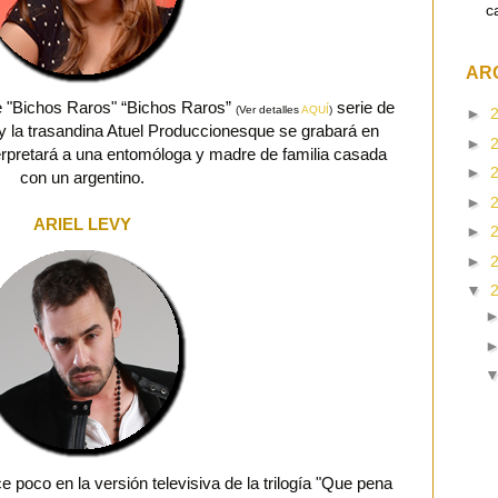
c
AR
de "Bichos Raros" “Bichos Raros”
serie de
(Ver detalles
AQUÍ
)
►
 y la trasandina Atuel Produccionesque se grabará en
►
terpretará a una entomóloga y madre de familia casada
►
con un argentino.
►
ARIEL LEVY
►
►
▼
 poco en la versión televisiva de la trilogía "Que pena