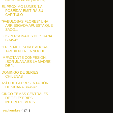
EL PRÓXIMO LUNES "LA
POSEÍDA" EMITIRÁ SU
CAPÍTULO ...
"FABULOSAS FLORES" UNA
ARRIESGADA APUESTA QUE
SACÓ...
LOS PERSONAJES DE "JUANA
BRAVA"
"ERES MI TESORO" AHORA
TAMBIÉN EN LA NOCHE
IMPACTANTE CONFESIÓN:
¡SOR JUANA ES LA MADRE
DE "L...
DOMINGO DE SERIES
CHILENAS
ASÍ FUE LA PRESENTACIÓN
DE "JUANA BRAVA"
CINCO TEMAS CENTRALES
DE TELESERIES
INTERPRETADOS ...
►
septiembre
( 24 )