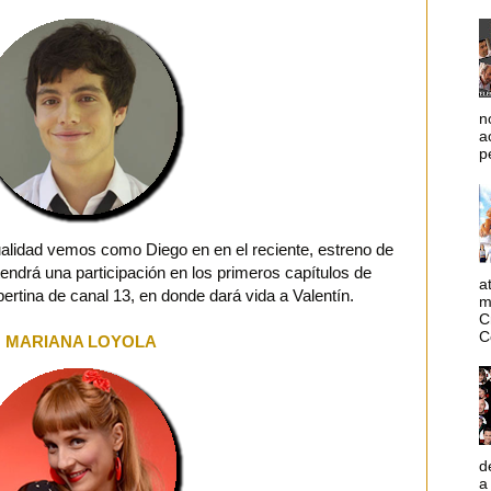
n
a
p
tualidad vemos como Diego en en el reciente, estreno de
ndrá una participación en los primeros capítulos de
a
ertina de canal 13, en donde dará vida a Valentín.
m
C
C
MARIANA LOYOLA
d
a