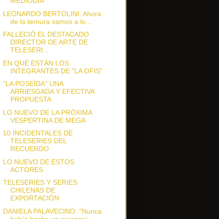
MEDIODÍA
LEONARDO BERTOLINI: Ahora
de la ternura vamos a lo...
FALLECIÓ EL DESTACADO
DIRECTOR DE ARTE DE
TELESERI...
EN QUÉ ESTÁN LOS
INTEGRANTES DE "LA OFIS"
"LA POSEÍDA" UNA
ARRIESGADA Y EFECTIVA
PROPUESTA
LO NUEVO DE LA PRÓXIMA
VESPERTINA DE MEGA
10 INCIDENTALES DE
TELESERIES DEL
RECUERDO
LO NUEVO DE ESTOS
ACTORES
TELESERIES Y SERIES
CHILENAS DE
EXPORTACIÓN
DANIELA PALAVECINO: "Nunca
había hecho un personaj...