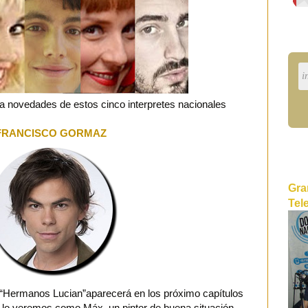
la novedades de estos cinco interpretes nacionales
FRANCISCO GORMAZ
Gra
Tel
a “Hermanos Lucian”aparecerá en los próximo capítulos
 lo veremos como Máx, un pintor de buena situación