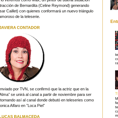
tracción de Bernardita (Celine Reymond) generando
sar Caillet) con quienes conformará un nuevo triángulo
amoroso de la teleserie.
Ent
JAVIERA CONTADOR
t
c
r
nviado por TVN, se confirmó que la actriz que en la
T
"Alma" se unirá al canal a partir de noviembre para ser
M
retornando así al canal donde debutó en teleseries como
f
onica Alfaro en "Loca Piel"
t
c
m
LUCAS BALMACEDA