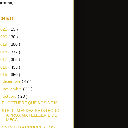
arreras, e...
CHIVO
2021
( 13 )
2020
( 30 )
2019
( 250 )
2018
( 377 )
2017
( 385 )
2016
( 435 )
2015
( 350 )
►
diciembre
( 47 )
►
noviembre
( 11 )
▼
octubre
( 28 )
EL OCTUBRE QUE NOS DEJA
STEFFI MÉNDEZ SE INTEGRÓ
A PRÓXIMA TELESERIE DE
MEGA
CNTV DIO A CONOCER LOS