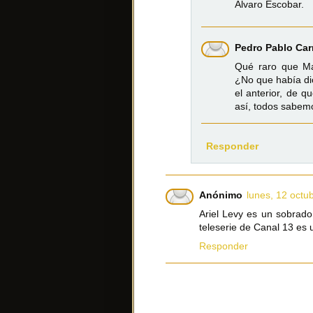
Álvaro Escobar.
Pedro Pablo Car
Qué raro que Mar
¿No que había d
el anterior, de 
así, todos sabemo
Responder
Anónimo
lunes, 12 octu
Ariel Levy es un sobrad
teleserie de Canal 13 es 
Responder