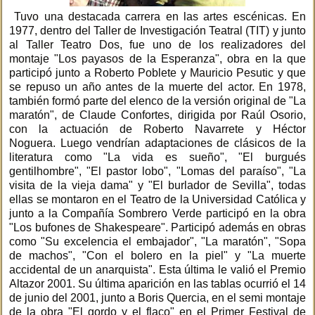
Tuvo una destacada carrera en las artes escénicas. En
1977, dentro del Taller de Investigación Teatral (TIT) y junto
al Taller Teatro Dos, fue uno de los realizadores del
montaje "Los payasos de la Esperanza", obra en la que
participó junto a Roberto Poblete y Mauricio Pesutic y que
se repuso un año antes de la muerte del actor. En 1978,
también formó parte del elenco de la versión original de "La
maratón", de Claude Confortes, dirigida por Raúl Osorio,
con la actuación de Roberto Navarrete y Héctor
Noguera. Luego vendrían adaptaciones de clásicos de la
literatura como "La vida es sueño", "El burgués
gentilhombre", "El pastor lobo", "Lomas del paraíso", "La
visita de la vieja dama" y "El burlador de Sevilla", todas
ellas se montaron en el Teatro de la Universidad Católica y
junto a la Compañía Sombrero Verde participó en la obra
"Los bufones de Shakespeare". Participó además en obras
como "Su excelencia el embajador", "La maratón", "Sopa
de machos", "Con el bolero en la piel" y "La muerte
accidental de un anarquista". Esta última le valió el Premio
Altazor 2001. Su última aparición en las tablas ocurrió el 14
de junio del 2001, junto a Boris Quercia, en el semi montaje
de la obra "El gordo y el flaco" en el Primer Festival de