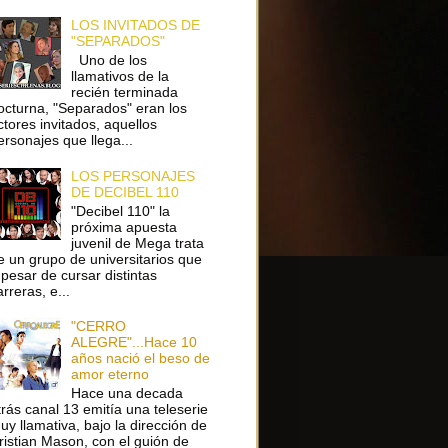
LOS INVITADOS DE
"SEPARADOS"
Uno de los
llamativos de la
recién terminada
octurna, "Separados" eran los
ctores invitados, aquellos
ersonajes que llega...
LOS PERSONAJES
DE DECIBEL 110
"Decibel 110" la
próxima apuesta
juvenil de Mega trata
e un grupo de universitarios que
 pesar de cursar distintas
arreras, e...
"CERRO
ALEGRE"...Hace 10
años nació el beso de
amor eterno
Hace una decada
trás canal 13 emitía una teleserie
uy llamativa, bajo la dirección de
ristian Mason, con el guión de