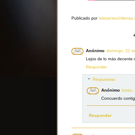
Publicado por
teleserieschilenas.
Anónimo
domingo, 22 s
Lejos de lo más decente
Responder
Respuestas
Anónimo
lunes,
Concuerdo contigo
Responder