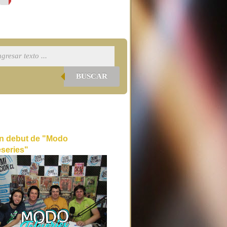
BUSCAR
n debut de "Modo
eseries"