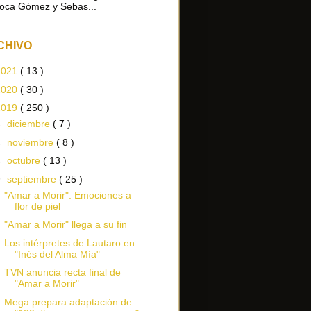
oca Gómez y Sebas...
CHIVO
2021
( 13 )
2020
( 30 )
2019
( 250 )
►
diciembre
( 7 )
►
noviembre
( 8 )
►
octubre
( 13 )
▼
septiembre
( 25 )
"Amar a Morir": Emociones a
flor de piel
"Amar a Morir" llega a su fin
Los intérpretes de Lautaro en
"Inés del Alma Mía"
TVN anuncia recta final de
"Amar a Morir"
Mega prepara adaptación de