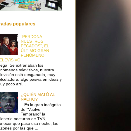
radas populares
"PERDONA
NUESTROS
PECADOS", EL
ÚLTIMO GRAN
FENÓMENO
ELEVISIVO
ega Se extrañaban los
enómenos televisivos, nuestra
elevisión está desganada, muy
alculadora, algo pasiva en ideas y
uy poco arri...
¿QUIÉN MATÓ AL
NACHO?
Es la gran incógnita
de "Vuelve
Temprano" la
eleserie nocturna de TVN,
onocer que pasó esa noche, las
azones por las que ...