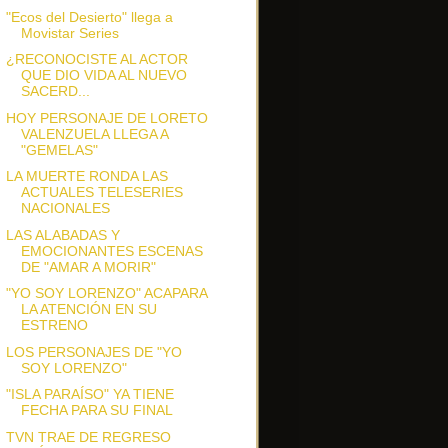
"Ecos del Desierto" llega a
Movistar Series
¿RECONOCISTE AL ACTOR
QUE DIO VIDA AL NUEVO
SACERD...
HOY PERSONAJE DE LORETO
VALENZUELA LLEGA A
"GEMELAS"
LA MUERTE RONDA LAS
ACTUALES TELESERIES
NACIONALES
LAS ALABADAS Y
EMOCIONANTES ESCENAS
DE "AMAR A MORIR"
"YO SOY LORENZO" ACAPARA
LA ATENCIÓN EN SU
ESTRENO
LOS PERSONAJES DE "YO
SOY LORENZO"
"ISLA PARAÍSO" YA TIENE
FECHA PARA SU FINAL
TVN TRAE DE REGRESO