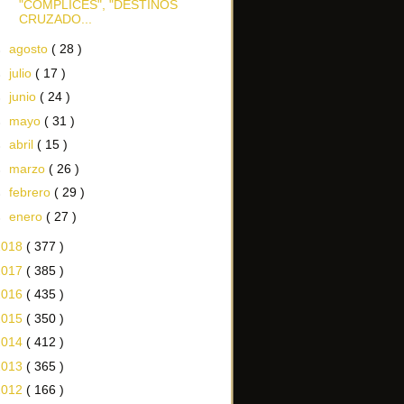
"CÓMPLICES", "DESTINOS
CRUZADO...
►
agosto
( 28 )
►
julio
( 17 )
►
junio
( 24 )
►
mayo
( 31 )
►
abril
( 15 )
►
marzo
( 26 )
►
febrero
( 29 )
►
enero
( 27 )
2018
( 377 )
2017
( 385 )
2016
( 435 )
2015
( 350 )
2014
( 412 )
2013
( 365 )
2012
( 166 )