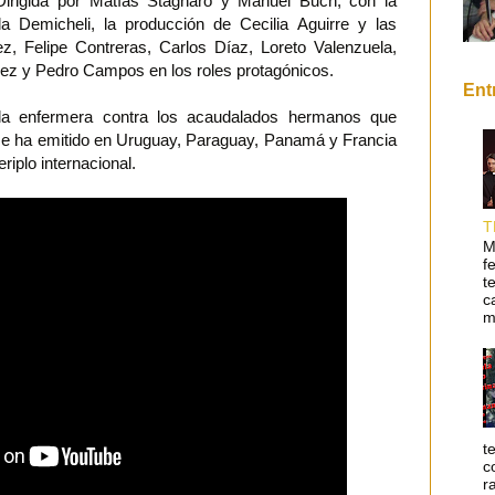
Dirigida por Matías Stagnaro y Manuel Buch, con la
la Demicheli, la producción de Cecilia Aguirre y las
z, Felipe Contreras, Carlos Díaz, Loreto Valenzuela,
z y Pedro Campos en los roles protagónicos.
Ent
la enfermera contra los acaudalados hermanos que
se ha emitido en Uruguay, Paraguay, Panamá y Francia
riplo internacional.
T
M
f
t
c
m
t
c
r