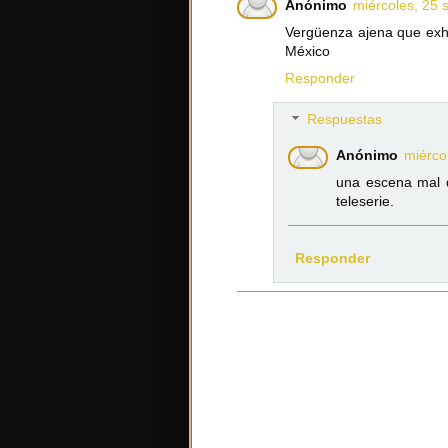
Anónimo
miércoles, 25 
Vergüenza ajena que exhi
México
Responder
Respuestas
Anónimo
miérco
una escena mal d
teleserie.
Responder