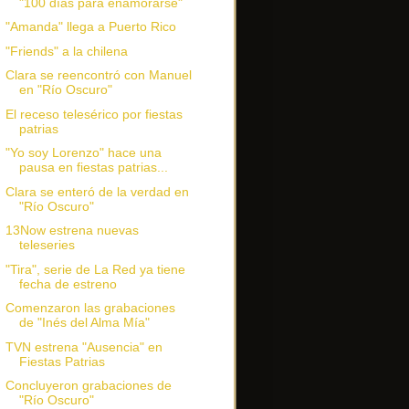
"100 días para enamorarse"
"Amanda" llega a Puerto Rico
"Friends" a la chilena
Clara se reencontró con Manuel
en "Río Oscuro"
El receso telesérico por fiestas
patrias
"Yo soy Lorenzo" hace una
pausa en fiestas patrias...
Clara se enteró de la verdad en
"Río Oscuro"
13Now estrena nuevas
teleseries
"Tira", serie de La Red ya tiene
fecha de estreno
Comenzaron las grabaciones
de "Inés del Alma Mía"
TVN estrena "Ausencia" en
Fiestas Patrias
Concluyeron grabaciones de
"Río Oscuro"