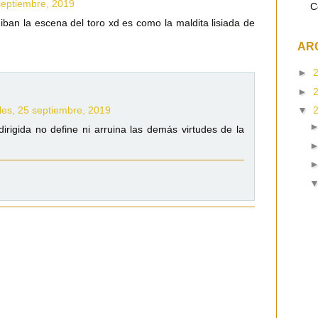
septiembre, 2019
C
ban la escena del toro xd es como la maldita lisiada de
AR
►
►
les, 25 septiembre, 2019
▼
irigida no define ni arruina las demás virtudes de la