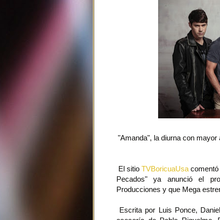
"Amanda", la diurna con mayor a
El sitio
TVBoricuaUsa
comentó q
Pecados" ya anunció el pro
Producciones y que Mega estre
Escrita por Luis Ponce, Daniel