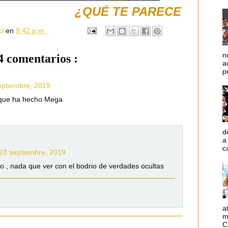
¿QUÉ TE PARECE?
cl
en
9:42 p.m.
n
4 comentarios :
a
p
eptiembre, 2019
 que ha hecho Mega
d
a
c
 23 septiembre, 2019
 , nada que ver con el bodrio de verdades ocultas
a
m
C