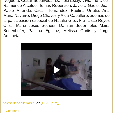
Noguera, César Sepúlveda, Daniela Estay, Vivianne Dietz,
Raimundo Alcalde, Tomás Robertson, Javiera Gaete, Juan
Pablo Miranda, Óscar Hernández, Paulina Urrutia, Ana
María Navarro, Diego Chávez y Aída Caballero, además de
la participación especial de Natalia Grez, Francisco Reyes
Cristi, María Jesús Sothers, Damián Bodenhöfer, Maira
Bodenhöfer, Paulina Eguiluz, Melissa Curtis y Jorge
Arecheta.
teleserieschilenas.cl
en
12:32 p.m.
Compartir