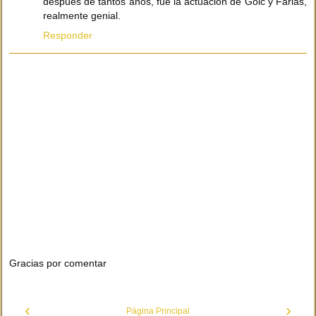
después de tantos años, fue la actuación de Goic y Farias,
realmente genial.
Responder
Gracias por comentar
‹
›
Página Principal