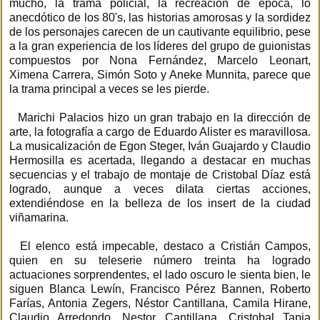
mucho, la trama policial, la recreación de época, lo
anecdótico de los 80's, las historias amorosas y la sordidez
de los personajes carecen de un cautivante equilibrio, pese
a la gran experiencia de los líderes del grupo de guionistas
compuestos por Nona Fernández, Marcelo Leonart,
Ximena Carrera, Simón Soto y Aneke Munnita, parece que
la trama principal a veces se les pierde.
Marichi Palacios hizo un gran trabajo en la dirección de
arte, la fotografía a cargo de Eduardo Alister es maravillosa.
La musicalización de Egon Steger, Iván Guajardo y Claudio
Hermosilla es acertada, llegando a destacar en muchas
secuencias y el trabajo de montaje de Cristobal Díaz está
logrado, aunque a veces dilata ciertas acciones,
extendiéndose en la belleza de los insert de la ciudad
viñamarina.
El elenco está impecable, destaco a Cristián Campos,
quien en su teleserie número treinta ha logrado
actuaciones sorprendentes, el lado oscuro le sienta bien, le
siguen Blanca Lewín, Francisco Pérez Bannen, Roberto
Farías, Antonia Zegers, Néstor Cantillana, Camila Hirane,
Claudio Arredondo, Nestor Cantillana, Cristobal Tapia