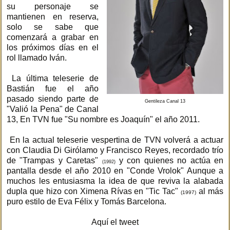
su personaje se
mantienen en reserva,
solo se sabe que
comenzará a grabar en
los próximos días en el
rol llamado Iván.
La última teleserie de
Bastián fue el año
pasado siendo parte de
Gentileza Canal 13
"Valió la Pena" de Canal
13, En TVN fue "Su nombre es Joaquín" el año 2011.
En la actual teleserie vespertina de TVN volverá a actuar
con Claudia Di Girólamo y Francisco Reyes, recordado trío
de "Trampas y Caretas"
y con quienes no actúa en
(1992)
pantalla desde el año 2010 en "Conde Vrolok" Aunque a
muchos les entusiasma la idea de que reviva la alabada
dupla que hizo con Ximena Rívas en "Tic Tac"
al más
(1997)
puro estilo de Eva Félix y Tomás Barcelona.
Aquí el tweet