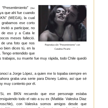
 “Presentimiento”
(Ver
 ya que ahí fue cuando
KN" (MEGA), la cual
os grabamos ese corto
invitó a participar, no
 de eso y a Cata le
pocos meses falleció.
 de una foto que nos
Reproducción "Presentimiento" con
 bien dices tú, en la
Catalina Picarte
). Tengo entendido que
s trabajos, su muerte fue muy rápida, todo Chile quedó
onocí a Jorge López, a quien me lo topaba siempre en
ahora graba una serie para Disney Latino, así que sé
oy muy contento por él.
i, en BKN recuerdo que ese personaje estaba
ersiguiendo todo el rato a su ex (Matilda- Valeska Diaz
roschle), con Valeska somos amigos desde que