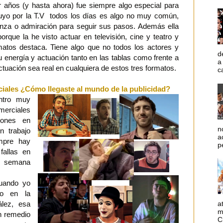
r años (y hasta ahora) fue siempre algo especial para
 tuyo por la T.V todos los días es algo no muy común,
nza o admiración para seguir sus pasos. Además ella
orque la he visto actuar en televisión, cine y teatro y
matos destaca. Tiene algo que no todos los actores y
d
u energía y actuación tanto en las tablas como frente a
a
tuación sea real en cualquiera de estos tres formatos.
c
ciales ¿Cómo llegaste al mundo de la publicidad?
ntro muy
omerciales
iones en
n
n trabajo
a
mpre hay
p
fallas en
a semana
uando yo
so en la
lez, esa
a
m
n remedio
C