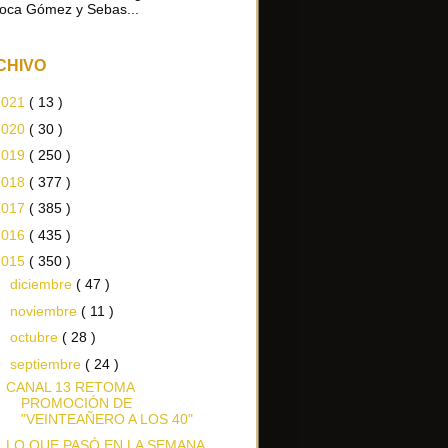
oca Gómez y Sebas...
CHIVO
2021
( 13 )
2020
( 30 )
2019
( 250 )
2018
( 377 )
2017
( 385 )
2016
( 435 )
2015
( 350 )
►
diciembre
( 47 )
►
noviembre
( 11 )
►
octubre
( 28 )
▼
septiembre
( 24 )
CANAL 13 RETOMA
PROMOCIÓN DE
"VEINTEAÑERO A LOS 40"
LO QUE PASÓ EN LA SEMANA