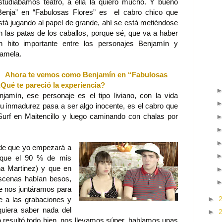
studiábamos teatro, a ella la quiero mucho. Y bueno
Benja” en “Fabulosas Flores” es el cabro chico que
stá jugando al papel de grande, ahí se está metiéndose
n las patas de los caballos, porque sé, que va a haber
n hito importante entre los personajes Benjamín y
amela.
Ahora te vemos como Benjamín en “Fabulosas
Qué te pareció la experiencia?
mín, ese personaje es el tipo liviano, con la vida
u inmadurez pasa a ser algo inocente, es el cabro que
Surf en Maitencillo y luego caminando con chalas por
 de que yo empezará a
a que el 90 % de mis
a Martinez) y que en
scenas habían besos,
que nos juntáramos para
►
e a las grabaciones y
quiera saber nada del
►
ro resultó todo bien, nos llevamos súper, hablamos unas