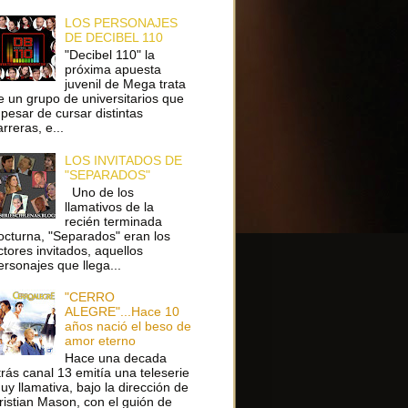
LOS PERSONAJES
DE DECIBEL 110
"Decibel 110" la
próxima apuesta
juvenil de Mega trata
e un grupo de universitarios que
 pesar de cursar distintas
arreras, e...
LOS INVITADOS DE
"SEPARADOS"
Uno de los
llamativos de la
recién terminada
octurna, "Separados" eran los
ctores invitados, aquellos
ersonajes que llega...
"CERRO
ALEGRE"...Hace 10
años nació el beso de
amor eterno
Hace una decada
trás canal 13 emitía una teleserie
uy llamativa, bajo la dirección de
ristian Mason, con el guión de