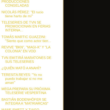
PRODUCCIONES
CONGELADAS
NICOLÁS PÉREZ: "El rucio
tiene harto de mí"
TELESERIES DE TVN SE
PROMOCIONAN EN FERIAS
INTERNA...
TOMÁS MARTIC GUAZZINI:
"Siento que como actor tien...
REVIVE "BKN", "MAGI-K" Y "LA
COLONIA" EN VOD
TVN EMITIRÁ MARATONES DE
SUS TELESERIES
¿QUIÉN MATÓ A ANAHÍ?
TERESITA REYES: "Yo no
puedo trabajar si no me
aman"
MEGA PREPARA SU PRÓXIMA
TELESERIE VESPERTINA
BASTIÁN BODENHÖFER SE
INTEGRA A "MATRIARCAS"
MANE SWETT Y TIAGO