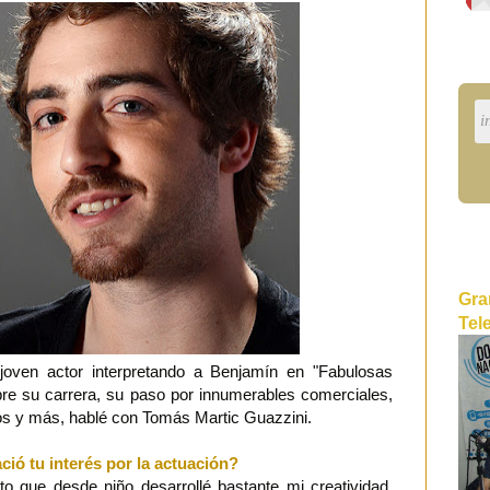
Gra
Tel
ven actor interpretando a Benjamín en "Fabulosas
bre su carrera, su paso por innumerables comerciales,
s y más, hablé con Tomás Martic Guazzini.
ió tu interés por la actuación?
o que desde niño desarrollé bastante mi creatividad,