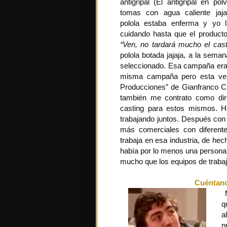
antigripal (El antigripal en po
tomas con agua caliente jaj
polola estaba enferma y yo 
cuidando hasta que el producto
“Ven, no tardará mucho el cast
polola botada jajaja, a la sem
seleccionado. Esa campaña era
misma campaña pero esta vez 
Producciones” de Gianfranco C
también me contrato como dire
casting para estos mismos. 
trabajando juntos. Después co
más comerciales con diferent
trabaja en esa industria, de he
había por lo menos una persona
mucho que los equipos de trabaj
Cuéntanos
M
q
a
p