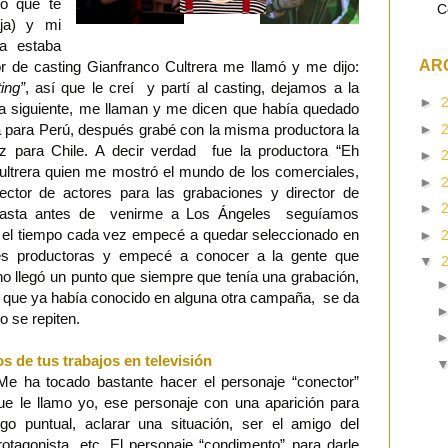
lvo que te
C
aja) y mi
la estaba
AR
r de casting Gianfranco Cultrera me llamó y me dijo:
ing”
, así que le creí y partí al casting, dejamos a la
►
ana siguiente, me llaman y me dicen que había quedado
►
 para Perú, después grabé con la misma productora la
para Chile. A decir verdad fue la productora “Eh
►
ultrera quien me mostró el mundo de los comerciales,
►
ctor de actores para las grabaciones y director de
►
Hasta antes de venirme a Los Ángeles seguíamos
n el tiempo cada vez empecé a quedar seleccionado en
►
es productoras y empecé a conocer a la gente que
▼
cho llegó un punto que siempre que tenía una grabación,
 que ya había conocido en alguna otra campaña, se da
o se repiten.
 de tus trabajos en televisión
e ha tocado bastante hacer el personaje “conector”
ue le llamo yo, ese personaje con una aparición para
lgo puntual, aclarar una situación, ser el amigo del
rotagonista, etc. El personaje “condimento” para darle