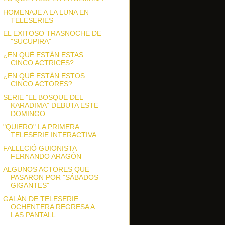
HOMENAJE A LA LUNA EN
TELESERIES
EL EXITOSO TRASNOCHE DE
"SUCUPIRA"
¿EN QUÉ ESTÁN ESTAS
CINCO ACTRICES?
¿EN QUÉ ESTÁN ESTOS
CINCO ACTORES?
SERIE "EL BOSQUE DEL
KARADIMA" DEBUTA ESTE
DOMINGO
"QUIERO" LA PRIMERA
TELESERIE INTERACTIVA
FALLECIÓ GUIONISTA
FERNANDO ARAGÓN
ALGUNOS ACTORES QUE
PASARON POR "SÁBADOS
GIGANTES"
GALÁN DE TELESERIE
OCHENTERA REGRESA A
LAS PANTALL...