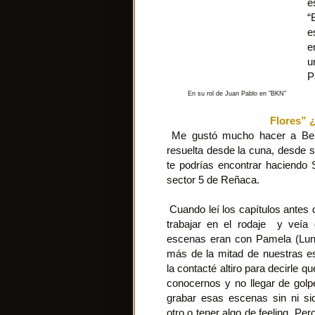
e
“
e
e
u
P
En su rol de Juan Pablo en "BKN"
Flores” ¿
Me gustó mucho hacer a Benja
resuelta desde la cuna, desde s
te podrías encontrar haciendo 
sector 5 de Reñaca.
Cuando leí los capítulos antes
trabajar en el rodaje y veí
escenas eran con Pamela (Lun
más de la mitad de nuestras e
la contacté altiro para decirle 
conocernos y no llegar de golp
grabar esas escenas sin ni si
otro o tener algo de feeling. Pe