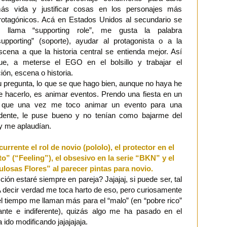
ás vida y justificar cosas en los personajes más
rotagónicos. Acá en Estados Unidos al secundario se
e llama “supporting role”, me gusta la palabra
supporting” (soporte), ayudar al protagonista o a la
scena a que la historia central se entienda mejor. Así
ue, a meterse el EGO en el bolsillo y trabajar el
ión, escena o historia.
 pregunta, lo que se que hago bien, aunque no haya he
 hacerlo, es animar eventos. Prendo una fiesta en un
do que una vez me toco animar un evento para una
dente, le puse bueno y no tenían como bajarme del
 y me aplaudían.
urrente el rol de novio (pololo), el protector en el
o” (“Feeling”), el obsesivo en la serie “BKN” y el
losas Flores” al parecer pintas para novio.
ción estaré siempre en pareja? Jajajaj, si puede ser, tal
 A decir verdad me toca harto de eso, pero curiosamente
el tiempo me llaman más para el “malo” (en “pobre rico”
ante e indiferente), quizás algo me ha pasado en el
ido modificando jajajajaja.