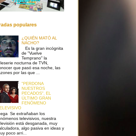
radas populares
¿QUIÉN MATÓ AL
NACHO?
Es la gran incógnita
de "Vuelve
Temprano" la
eleserie nocturna de TVN,
onocer que pasó esa noche, las
azones por las que ...
"PERDONA
NUESTROS
PECADOS", EL
ÚLTIMO GRAN
FENÓMENO
ELEVISIVO
ega Se extrañaban los
enómenos televisivos, nuestra
elevisión está desganada, muy
alculadora, algo pasiva en ideas y
uy poco arri...