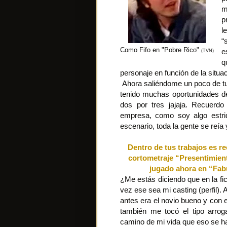
m
p
l
“
Como Fifo en "Pobre Rico"
e
(TVN)
q
personaje en función de la situac
Ahora saliéndome un poco de tu
tenido muchas oportunidades de
dos por tres jajaja. Recuer
empresa, como soy algo estri
escenario, toda la gente se reía
Dentro de tus trabajos es rec
cortometraje “Presentimient
jugado ahora en “Fabu
¿Me estás diciendo que en la fic
vez ese sea mi casting (perfil).
antes era el novio bueno y con 
también me tocó el tipo arrog
camino de mi vida que eso se ha 