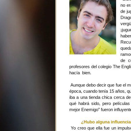
no er
de ju
Drag
verg
¡jugu
habe
Recue
qued
ramos
de c
profesores del colegio The Engli
hacía bien.
Aunque debo decir que fue el mi
época, cuando tenía 15 años, qu
iba a una tienda chica cerca de
qué habrá sido, pero película
mejor Enemigo” fueron influyent
¿Hubo alguna influencia 
Yo creo que ella fue un impuls