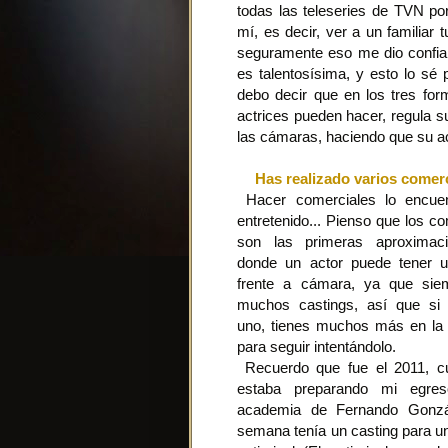
todas las teleseries de TVN po
mí, es decir, ver a un familiar
seguramente eso me dio confia
es talentosísima, y esto lo sé p
debo decir que en los tres for
actrices pueden hacer, regula s
las cámaras, haciendo que su ac
Has realizado varios comer
Hacer comerciales lo encue
entretenido... Pienso que los c
son las primeras aproximac
donde un actor puede tener u
frente a cámara, ya que sie
muchos castings, así que si 
uno, tienes muchos más en l
para seguir intentándolo.
Recuerdo que fue el 2011, c
estaba preparando mi egre
academia de Fernando Gonzá
semana tenía un casting para u