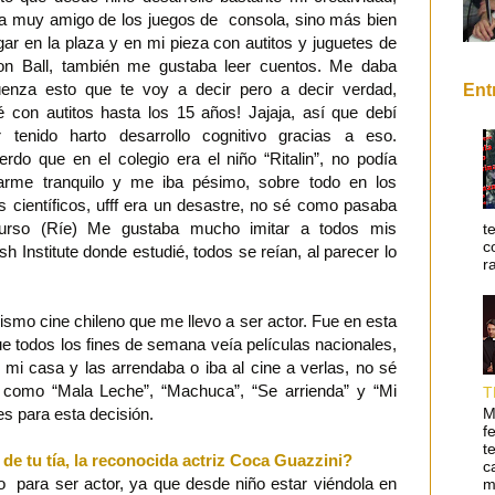
a muy amigo de los juegos de consola, sino más bien
gar en la plaza y en mi pieza con autitos y juguetes de
on Ball, también me gustaba leer cuentos. Me daba
üenza esto que te voy a decir pero a decir verdad,
Ent
é con autitos hasta los 15 años! Jajaja, así que debí
r tenido harto desarrollo cognitivo gracias a eso.
rdo que en el colegio era el niño “Ritalin”, no podía
arme tranquilo y me iba pésimo, sobre todo en los
 científicos, ufff era un desastre, no sé como pasaba
urso (Ríe) Me gustaba mucho imitar a todos mis
t
c
sh Institute donde estudié, todos se reían, al parecer lo
r
smo cine chileno que me llevo a ser actor. Fue en esta
e todos los fines de semana veía películas nacionales,
 mi casa y las arrendaba o iba al cine a verlas, no sé
s como “Mala Leche”, “Machuca”, “Se arrienda” y “Mi
T
M
es para esta decisión.
f
t
de tu tía, la reconocida actriz Coca Guazzini?
c
o para ser actor, ya que desde niño estar viéndola en
m