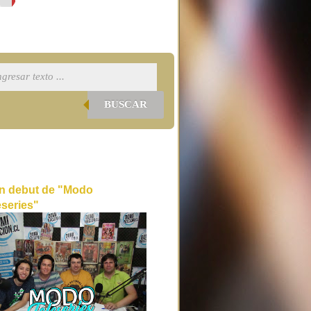
BUSCAR
n debut de "Modo
eseries"