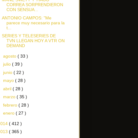
CORREA SORPRENDIERON
CON SENSUA...
ANTONIO CAMPOS: "Me
parece muy necesario para la
t...
SERIES Y TELESERIES DE
TVN LLEGAN HOY A VTR ON
DEMAND
►
agosto
( 33 )
►
julio
( 39 )
►
junio
( 22 )
►
mayo
( 28 )
►
abril
( 28 )
►
marzo
( 35 )
►
febrero
( 28 )
►
enero
( 27 )
2014
( 412 )
2013
( 365 )