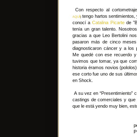
Con respecto al cortometraje
tengo hartos sentimientos,
AQUÍ
)
conocí a
Catalina Picarte
de "B
tenía un gran talento. Nosotr
gracias a que Leo Bertolini nos 
pasaron más de cinco meses
diagnosticaron cáncer y a los 
Me quedé con ese recuerdo y
tuvimos que tomar, ya que como
historia éramos novios (pololos
ese corto fue uno de sus último
en Shock.
A su vez en “Presentimiento” c
castings de comerciales y que 
que le está yendo muy bien, est
S
p
P