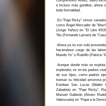
comprensivo. Antes, salvo exc
e incluso más gorditos, ahora so
toda formalidad.
En "Papi Ricky" vimos variados 
como Ángel Mercader de "Macho
(Jorge Yañez) en "El Litre 491
Tito (Fernando Larraín) de "Cas
Ahora ya no son solo proveedore
haciendose cargo de las labor
Mando Yo" o Rodolfo (Patricio 
Aunque donde más se explota e
esplendor, es en los padres viu
de sus hijos, como padres eje
transar su felicidad amorosa 
Esteban San Lucas (Walter K
Zabaleta) en "Papi Ricky", 
Manuel Gallardo (Álvaro Rudo
Valenzuela) en "Papá a la Deriv