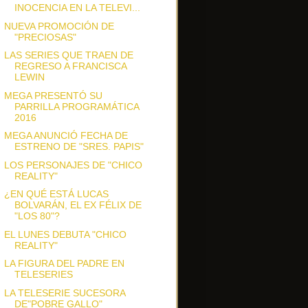
INOCENCIA EN LA TELEVI...
NUEVA PROMOCIÓN DE
"PRECIOSAS"
LAS SERIES QUE TRAEN DE
REGRESO A FRANCISCA
LEWIN
MEGA PRESENTÓ SU
PARRILLA PROGRAMÁTICA
2016
MEGA ANUNCIÓ FECHA DE
ESTRENO DE "SRES. PAPIS"
LOS PERSONAJES DE "CHICO
REALITY"
¿EN QUÉ ESTÁ LUCAS
BOLVARÁN, EL EX FÉLIX DE
"LOS 80"?
EL LUNES DEBUTA "CHICO
REALITY"
LA FIGURA DEL PADRE EN
TELESERIES
LA TELESERIE SUCESORA
DE"POBRE GALLO"