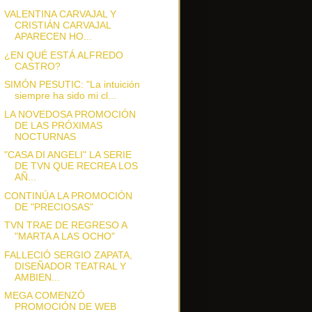
VALENTINA CARVAJAL Y
CRISTIÁN CARVAJAL
APARECEN HO...
¿EN QUÉ ESTÁ ALFREDO
CASTRO?
SIMÓN PESUTIC: "La intuición
siempre ha sido mi cl...
LA NOVEDOSA PROMOCIÓN
DE LAS PRÓXIMAS
NOCTURNAS
"CASA DI ANGELI" LA SERIE
DE TVN QUE RECREA LOS
AÑ...
CONTINÚA LA PROMOCIÓN
DE "PRECIOSAS"
TVN TRAE DE REGRESO A
"MARTA A LAS OCHO"
FALLECIÓ SERGIO ZAPATA,
DISEÑADOR TEATRAL Y
AMBIEN...
MEGA COMENZÓ
PROMOCIÓN DE WEB