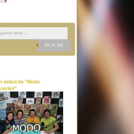
BUSCAR
n debut de "Modo
eseries"