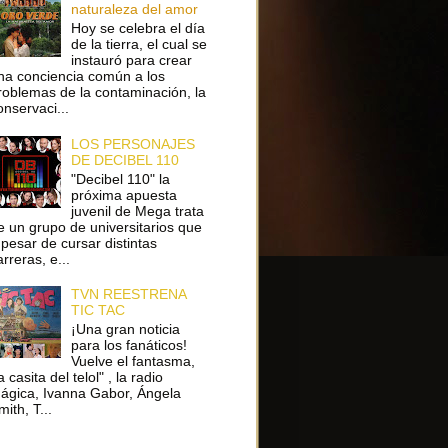
naturaleza del amor
Hoy se celebra el día
de la tierra, el cual se
instauró para crear
na conciencia común a los
roblemas de la contaminación, la
onservaci...
LOS PERSONAJES
DE DECIBEL 110
"Decibel 110" la
próxima apuesta
juvenil de Mega trata
e un grupo de universitarios que
 pesar de cursar distintas
arreras, e...
TVN REESTRENA
TIC TAC
¡Una gran noticia
para los fanáticos!
Vuelve el fantasma,
a casita del telol" , la radio
ágica, Ivanna Gabor, Ángela
ith, T...