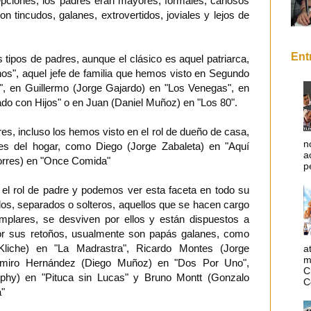
epciones, los padres eran mayores, formales, canosos
n tincudos, galanes, extrovertidos, joviales y lejos de
Ent
tipos de padres, aunque el clásico es aquel patriarca,
s", aquel jefe de familia que hemos visto en Segundo
6", en Guillermo (Jorge Gajardo) en "Los Venegas", en
ado con Hijos" o en Juan (Daniel Muñoz) en "Los 80".
s, incluso los hemos visto en el rol de dueño de casa,
n
es del hogar, como Diego (Jorge Zabaleta) en "Aquí
a
Torres) en "Once Comida"
p
l rol de padre y podemos ver esta faceta en todo su
dos, separados o solteros, aquellos que se hacen cargo
mplares, se desviven por ellos y están dispuestos a
por sus retoños, usualmente son papás galanes, como
liche) en "La Madrastra", Ricardo Montes (Jorge
a
m
Ramiro Hernández (Diego Muñoz) en "Dos Por Uno",
C
lphy) en "Pituca sin Lucas" y Bruno Montt (Gonzalo
C
a"