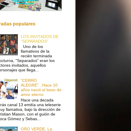
radas populares
LOS INVITADOS DE
"SEPARADOS"
Uno de los
llamativos de la
recién terminada
octurna, "Separados" eran los
ctores invitados, aquellos
ersonajes que llega...
"CERRO
ALEGRE"...Hace 10
años nació el beso de
amor eterno
Hace una decada
trás canal 13 emitía una teleserie
uy llamativa, bajo la dirección de
ristian Mason, con el guión de
oca Gómez y Sebas...
ORO VERDE, La