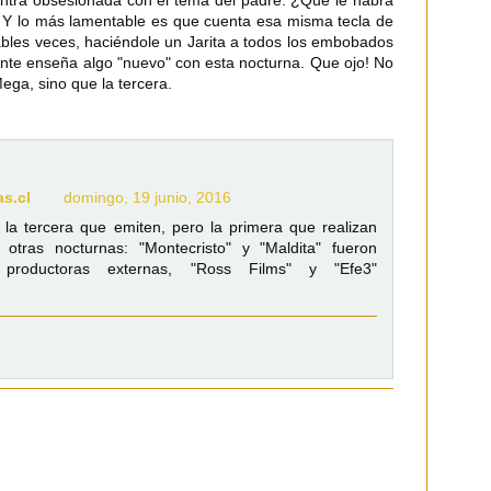
ntra obsesionada con el tema del padre. ¿Qué le habrá
 Y lo más lamentable es que cuenta esa misma tecla de
bles veces, haciéndole un Jarita a todos los embobados
ente enseña algo "nuevo" con esta nocturna. Que ojo! No
ega, sino que la tercera.
as.cl
domingo, 19 junio, 2016
 la tercera que emiten, pero la primera que realizan
 otras nocturnas: "Montecristo" y "Maldita" fueron
 productoras externas, "Ross Films" y "Efe3"