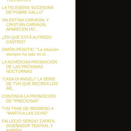
LA TELESERIE SUCESORA
DE"POBRE GALLO"
VALENTINA CARVAJAL Y
CRISTIÁN CARVAJAL
APARECEN HO...
¿EN QUÉ ESTÁ ALFREDO
CASTRO?
SIMÓN PESUTIC: "La intuición
siempre ha sido mi cl...
LA NOVEDOSA PROMOCIÓN
DE LAS PRÓXIMAS
NOCTURNAS
"CASA DI ANGELI" LA SERIE
DE TVN QUE RECREA LOS
AÑ...
CONTINÚA LA PROMOCIÓN
DE "PRECIOSAS"
TVN TRAE DE REGRESO A
"MARTA A LAS OCHO"
FALLECIÓ SERGIO ZAPATA,
DISEÑADOR TEATRAL Y
AMBIEN...