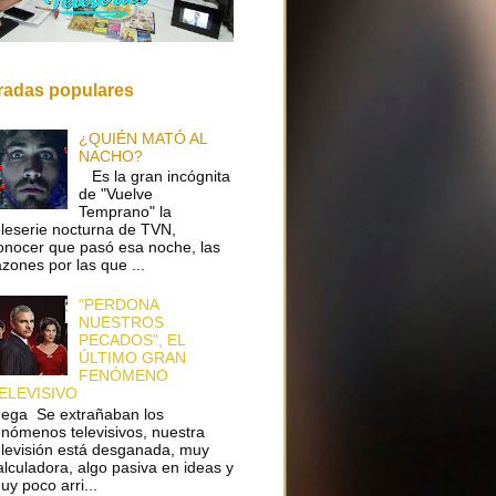
radas populares
¿QUIÉN MATÓ AL
NACHO?
Es la gran incógnita
de "Vuelve
Temprano" la
eleserie nocturna de TVN,
onocer que pasó esa noche, las
azones por las que ...
"PERDONA
NUESTROS
PECADOS", EL
ÚLTIMO GRAN
FENÓMENO
ELEVISIVO
ega Se extrañaban los
enómenos televisivos, nuestra
elevisión está desganada, muy
alculadora, algo pasiva en ideas y
uy poco arri...