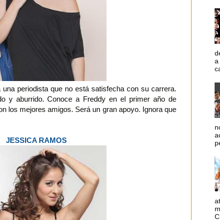
d
a
c
 una periodista que no está satisfecha con su carrera.
do y aburrido. Conoce a Freddy en el primer año de
on los mejores amigos. Será un gran apoyo. Ignora que
n
a
JESSICA RAMOS
p
a
m
C