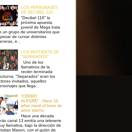
LOS PERSONAJES
DE DECIBEL 110
"Decibel 110" la
próxima apuesta
juvenil de Mega trata
e un grupo de universitarios que
 pesar de cursar distintas
arreras, e...
LOS INVITADOS DE
"SEPARADOS"
Uno de los
llamativos de la
recién terminada
octurna, "Separados" eran los
ctores invitados, aquellos
ersonajes que llega...
"CERRO
ALEGRE"...Hace 10
años nació el beso de
amor eterno
Hace una decada
trás canal 13 emitía una teleserie
uy llamativa, bajo la dirección de
ristian Mason, con el guión de