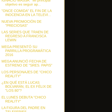
IGNACIO MASSA: "Mi principal
objetivo es seguir ap...
"ONCE COMIDA" EL FIN DE LA
INOCENCIA EN LA TELEVI...
NUEVA PROMOCIÓN DE
"PRECIOSAS"
LAS SERIES QUE TRAEN DE
REGRESO A FRANCISCA
LEWIN
MEGA PRESENTÓ SU
PARRILLA PROGRAMÁTICA
2016
MEGA ANUNCIÓ FECHA DE
ESTRENO DE "SRES. PAPIS"
LOS PERSONAJES DE "CHICO
REALITY"
¿EN QUÉ ESTÁ LUCAS
BOLVARÁN, EL EX FÉLIX DE
"LOS 80"?
EL LUNES DEBUTA "CHICO
REALITY"
LA FIGURA DEL PADRE EN
TELESERIES