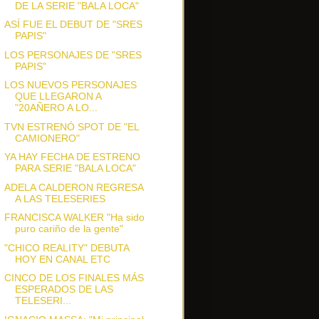
DE LA SERIE "BALA LOCA"
ASÍ FUE EL DEBUT DE "SRES
PAPIS"
LOS PERSONAJES DE "SRES
PAPIS"
LOS NUEVOS PERSONAJES
QUE LLEGARON A
"20AÑERO A LO...
TVN ESTRENÓ SPOT DE "EL
CAMIONERO"
YA HAY FECHA DE ESTRENO
PARA SERIE "BALA LOCA"
ADELA CALDERON REGRESA
A LAS TELESERIES
FRANCISCA WALKER "Ha sido
puro cariño de la gente"
"CHICO REALITY" DEBUTA
HOY EN CANAL ETC
CINCO DE LOS FINALES MÁS
ESPERADOS DE LAS
TELESERI...