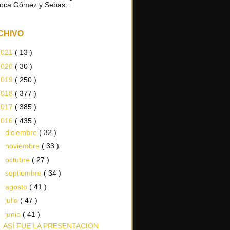
oca Gómez y Sebas...
CHIVO
2021
( 13 )
2020
( 30 )
2019
( 250 )
2018
( 377 )
2017
( 385 )
2016
( 435 )
►
diciembre
( 32 )
►
noviembre
( 33 )
►
octubre
( 27 )
►
septiembre
( 34 )
►
agosto
( 41 )
►
julio
( 47 )
▼
junio
( 41 )
ASÍ FUE LA PRESENTACIÓN