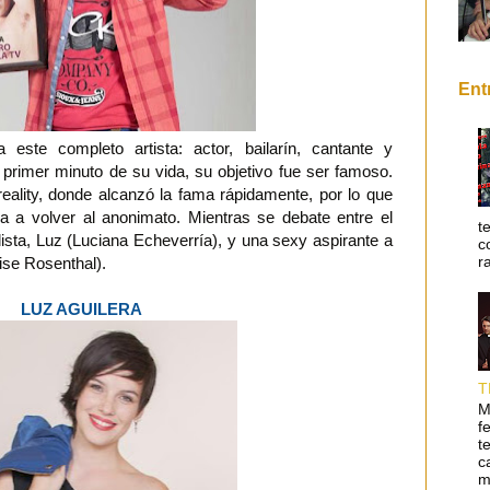
Ent
este completo artista: actor, bailarín, cantante y
 primer minuto de su vida, su objetivo fue ser famoso.
eality, donde alcanzó la fama rápidamente, por lo que
a a volver al anonimato. Mientras se debate entre el
t
sta, Luz (Luciana Echeverría), y una sexy aspirante a
c
r
ise Rosenthal).
LUZ AGUILERA
T
M
f
t
c
m