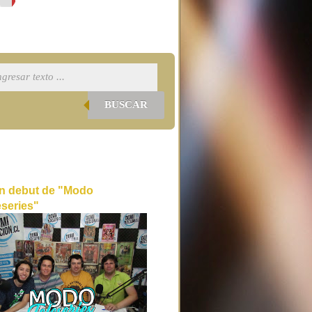
BUSCAR
n debut de "Modo
eseries"