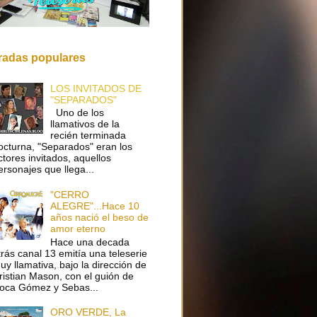
radas populares
LOS INVITADOS DE
"SEPARADOS"
Uno de los
llamativos de la
recién terminada
octurna, "Separados" eran los
ctores invitados, aquellos
ersonajes que llega...
"CERRO
ALEGRE"...Hace 10
años nació el beso de
amor eterno
Hace una decada
trás canal 13 emitía una teleserie
uy llamativa, bajo la dirección de
ristian Mason, con el guión de
oca Gómez y Sebas...
ORO VERDE, La