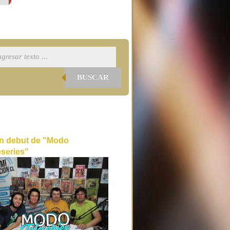
BUSCAR
n debut de "Modo
eseries"