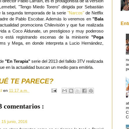
l director Pablo Larraín, es el protagonista de la versión
Lemebel, "Tengo Miedo Torero" dirigida por Sebastián
e la segunda temporada de la serie
"Narcos"
de Netflix
l padre de Pablo Escobar. Además lo veremos en
"Bala
Ent
actualidad promociona Chilevisión y que fue realizada
vida a Coco Aldunate, un prestigioso y muy poderoso
ro está registrando escenas de la miniserie
"Pega
ms y Mega, en donde interpreta a Lucio Hernández,
n
 de
"En Terapia"
serie del 2013 del fallido 3TV realizada
a
ue en la actualidad buscan un medio para emitirla.
p
UÉ TE PARECE?
cl
en
11:17 a.m.
a
3 comentarios :
m
C
C
 15 junio, 2016