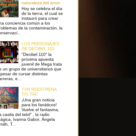
naturaleza del amor
Hoy se celebra el día
de la tierra, el cual se
instauró para crear
na conciencia común a los
roblemas de la contaminación, la
onservaci...
LOS PERSONAJES
DE DECIBEL 110
"Decibel 110" la
próxima apuesta
juvenil de Mega trata
e un grupo de universitarios que
 pesar de cursar distintas
arreras, e...
TVN REESTRENA
TIC TAC
¡Una gran noticia
para los fanáticos!
Vuelve el fantasma,
a casita del telol" , la radio
ágica, Ivanna Gabor, Ángela
ith, T...