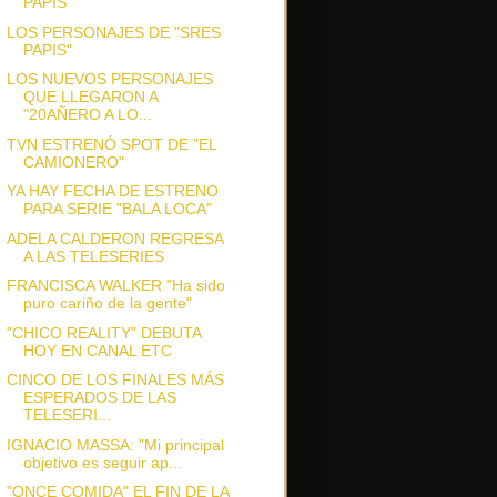
PAPIS"
LOS PERSONAJES DE "SRES
PAPIS"
LOS NUEVOS PERSONAJES
QUE LLEGARON A
"20AÑERO A LO...
TVN ESTRENÓ SPOT DE "EL
CAMIONERO"
YA HAY FECHA DE ESTRENO
PARA SERIE "BALA LOCA"
ADELA CALDERON REGRESA
A LAS TELESERIES
FRANCISCA WALKER "Ha sido
puro cariño de la gente"
"CHICO REALITY" DEBUTA
HOY EN CANAL ETC
CINCO DE LOS FINALES MÁS
ESPERADOS DE LAS
TELESERI...
IGNACIO MASSA: "Mi principal
objetivo es seguir ap...
"ONCE COMIDA" EL FIN DE LA