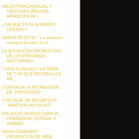
VALENTINA CARVAJAL Y
CRISTIÁN CARVAJAL
APARECEN HO...
¿EN QUÉ ESTÁ ALFREDO
CASTRO?
SIMÓN PESUTIC: "La intuición
siempre ha sido mi cl...
LA NOVEDOSA PROMOCIÓN
DE LAS PRÓXIMAS
NOCTURNAS
"CASA DI ANGELI" LA SERIE
DE TVN QUE RECREA LOS
AÑ...
CONTINÚA LA PROMOCIÓN
DE "PRECIOSAS"
TVN TRAE DE REGRESO A
"MARTA A LAS OCHO"
FALLECIÓ SERGIO ZAPATA,
DISEÑADOR TEATRAL Y
AMBIEN...
MEGA COMENZÓ
PROMOCIÓN DE WEB