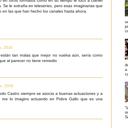
o en otros formatos como en su tiempo le tocó a Daniel
. Se le extraña en teleseries, pero esas imaginarias que
o en las que han hecho los canales hasta ahora.
u
p
c
o, 2016
s están tan malas que mejor no vuelva aún, sería como
que al parecer no tiene remedio
d
a
c
io, 2016
edo Castro siempre se asocia a buenas actuaciones y a
no me lo imagino actuando en Pobre Gallo que es una
"l
m
Sm