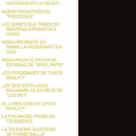
INOCENCIA EN LA TELEVI...
NUEVA PROMOCIÓN DE
"PRECIOSAS"
LAS SERIES QUE TRAEN DE
REGRESO A FRANCISCA
LEWIN
MEGA PRESENTÓ SU
PARRILLA PROGRAMÁTICA
2016
MEGA ANUNCIÓ FECHA DE
ESTRENO DE "SRES. PAPIS"
LOS PERSONAJES DE "CHICO
REALITY"
¿EN QUÉ ESTÁ LUCAS
BOLVARÁN, EL EX FÉLIX DE
"LOS 80"?
EL LUNES DEBUTA "CHICO
REALITY"
LA FIGURA DEL PADRE EN
TELESERIES
LA TELESERIE SUCESORA
DE"POBRE GALLO"