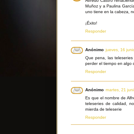
Alfredo Castro renaciend
Muñoz y a Paulina García
uno tiene en la cabeza, n
¡Éxito!
Responder
Anónimo
jueves, 16 juni
Que pena, las teleserie
perder el tiempo en algo 
Responder
Anónimo
martes, 21 jun
Es que el nombre de Alfr
teleseries de calidad, 
mierda de teleserie
Responder