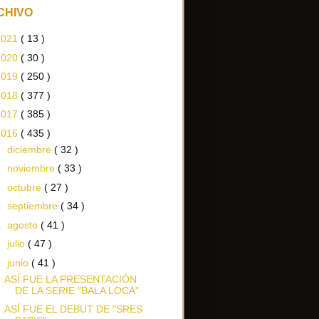
CHIVO
2021
( 13 )
2020
( 30 )
2019
( 250 )
2018
( 377 )
2017
( 385 )
2016
( 435 )
►
diciembre
( 32 )
►
noviembre
( 33 )
►
octubre
( 27 )
►
septiembre
( 34 )
►
agosto
( 41 )
►
julio
( 47 )
▼
junio
( 41 )
ASÍ FUE LA PRESENTACIÓN
DE LA SERIE "BALA LOCA"
ASÍ FUE EL DEBUT DE "SRES