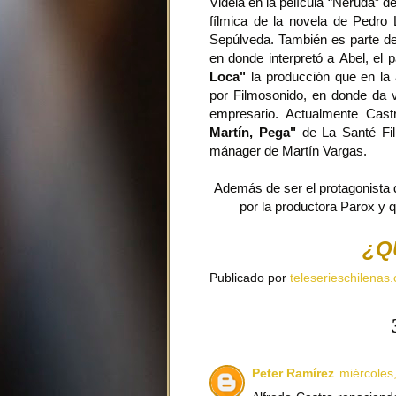
Videla en la película “Neruda” de
fílmica de la novela de Pedro 
Sepúlveda. También es parte d
en donde interpretó a Abel, e
Loca"
la producción que en la 
por Filmosonido, en donde da 
empresario. Actualmente Cast
Martín, Pega"
de La Santé Fil
mánager de Martín Vargas.
Además de ser el protagonista
por la productora Parox y q
¿Q
Publicado por
teleserieschilenas.
Peter Ramírez
miércoles,