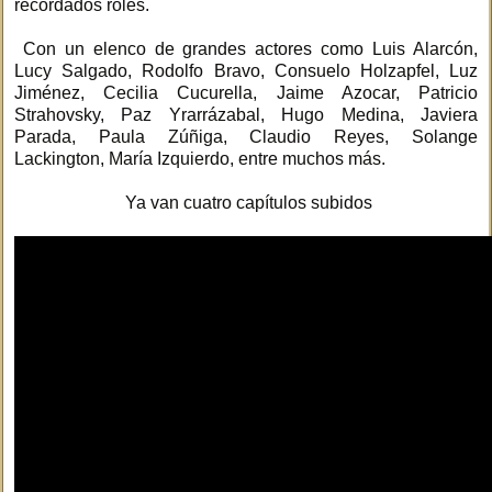
recordados roles.
Con un elenco de grandes actores como Luis Alarcón,
Lucy Salgado, Rodolfo Bravo, Consuelo Holzapfel, Luz
Jiménez, Cecilia Cucurella, Jaime Azocar, Patricio
Strahovsky, Paz Yrarrázabal, Hugo Medina, Javiera
Parada, Paula Zúñiga, Claudio Reyes, Solange
Lackington, María Izquierdo, entre muchos más.
Ya van cuatro capítulos subidos