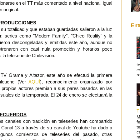
cionarse en el TT más comentado a nivel nacional, igual
 original.
PRODUCCIONES
Ent
u totalidad y que estaban guardadas salieron a la luz
or, series como "Modern Family", "Chico Reality" y la
fueron descongeladas y emitidas este año, aunque no
trenaron con casi nula promoción y horarios poco
ó la teleserie de Chilevisión.
t
c
r
TV Grama y Altazor, este año se efectuó la primera
aleuche (Ver
AQUÍ
), reconocimiento organizado por
s propios actores premian a sus pares basados en las
isuales de la temporada. El 24 de enero se efectuará la
T
 RECUERDOS
M
os canales con tradición en teleseries han compartido
f
t
. Canal 13 a través de su canal de Youtube ha dado a
c
lgunos comienzos de teleseries del pasado, otras
m