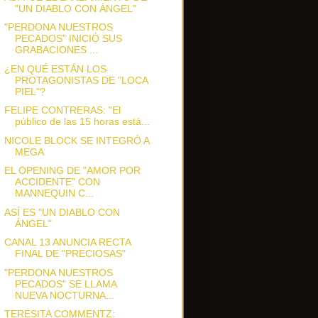
"UN DIABLO CON ÁNGEL"
"PERDONA NUESTROS
PECADOS" INICIÓ SUS
GRABACIONES ...
¿EN QUÉ ESTÁN LOS
PROTAGONISTAS DE "LOCA
PIEL"?
FELIPE CONTRERAS: "El
público de las 15 horas está...
NICOLE BLOCK SE INTEGRÓ A
MEGA
EL OPENING DE "AMOR POR
ACCIDENTE" CON
MANNEQUIN C...
ASÍ ES "UN DIABLO CON
ÁNGEL"
CANAL 13 ANUNCIA RECTA
FINAL DE "PRECIOSAS"
"PERDONA NUESTROS
PECADOS" SE LLAMA
NUEVA NOCTURNA...
TERESITA COMMENTZ: