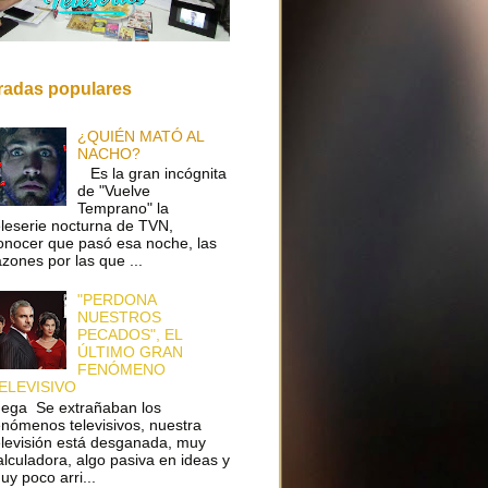
radas populares
¿QUIÉN MATÓ AL
NACHO?
Es la gran incógnita
de "Vuelve
Temprano" la
eleserie nocturna de TVN,
onocer que pasó esa noche, las
azones por las que ...
"PERDONA
NUESTROS
PECADOS", EL
ÚLTIMO GRAN
FENÓMENO
ELEVISIVO
ega Se extrañaban los
enómenos televisivos, nuestra
elevisión está desganada, muy
alculadora, algo pasiva en ideas y
uy poco arri...