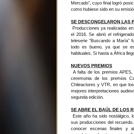
Mercado", cuyo final logró posi
como hubiese sido en su emisión
SE DESCONGELARON LAS 
Producciones ya realizadas en s
el 2016. Se abrió el refrigerad
teleserie "Buscando a María" 
todo es bueno, ya que se es
habituales. Si hasta a África lleg
NUEVOS PREMIOS
A falta de los premios APES, 
ceremonia de los premios C
Chileactores y VTR, en que lo
mejores interpretaciones audiov
segunda edición.
SE ABRE EL BAÚL DE LOS
Este año ha sido nostálgico, l
sus producciones del recuerdo
conocer escenas finales y a