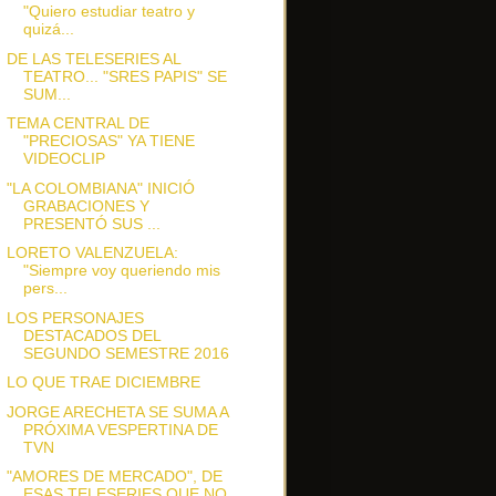
"Quiero estudiar teatro y
quizá...
DE LAS TELESERIES AL
TEATRO... "SRES PAPIS" SE
SUM...
TEMA CENTRAL DE
"PRECIOSAS" YA TIENE
VIDEOCLIP
"LA COLOMBIANA" INICIÓ
GRABACIONES Y
PRESENTÓ SUS ...
LORETO VALENZUELA:
"Siempre voy queriendo mis
pers...
LOS PERSONAJES
DESTACADOS DEL
SEGUNDO SEMESTRE 2016
LO QUE TRAE DICIEMBRE
JORGE ARECHETA SE SUMA A
PRÓXIMA VESPERTINA DE
TVN
"AMORES DE MERCADO", DE
ESAS TELESERIES QUE NO