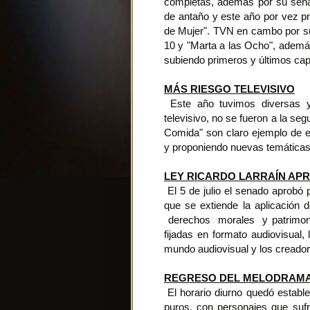
completas, además por su seña
de antaño y este año por vez pr
de Mujer". TVN en cambo por su
10 y "Marta a las Ocho", además
subiendo primeros y últimos cap
MÁS RIESGO TELEVISIVO
Este año tuvimos diversas y 
televisivo, no se fueron a la s
Comida" son claro ejemplo de e
y proponiendo nuevas temáticas
LEY RICARDO LARRAÍN AP
El 5 de julio el senado aprobó 
que se extiende la aplicación
derechos morales y patrimonia
fijadas en formato audiovisual,
mundo audiovisual y los creador
REGRESO DEL MELODRAM
El horario diurno quedó estable
puros, con personajes que sufr