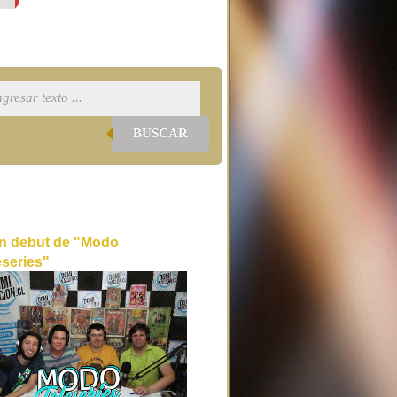
BUSCAR
n debut de "Modo
eseries"