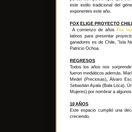
este estilo tradicional del g
exponentes este año.
FOX ELIGE PROYECTO CHI
A comienzo de años
Fox rea
latinos para presentar proyect
ganadores es de Chile, "Isla Ne
Patricio Ochoa.
REGRESOS
Todos los años nos sorprende 
fueron mediáticos además. Marí
Medel (Preciosas), Álvaro Esc
Sebastián Ayala (Bala Loca), Ú
Mujeres) por nombrar a algunos
10 AÑOS
Este espacio cumplió una déc
creciendo.