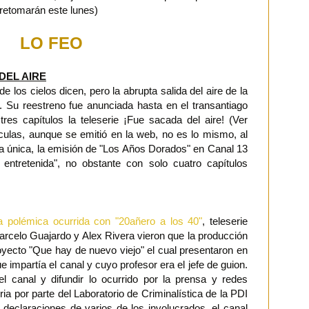
o retomarán este lunes)
LO FEO
EL AIRE
e los cielos dicen, pero la abrupta salida del aire de la
ea. Su reestreno fue anunciada hasta en el transantiago
es capítulos la teleserie ¡Fue sacada del aire! (Ver
culas, aunque se emitió en la web, no es lo mismo, al
a única, la emisión de "Los Años Dorados" en Canal 13
 entretenida", no obstante con solo cuatro capítulos
la polémica ocurrida con "20añero a los 40"
, teleserie
arcelo Guajardo y Alex Rivera vieron que la producción
yecto "Que hay de nuevo viejo" el cual presentaron en
ue impartía el canal y cuyo profesor era el jefe de guion.
l canal y difundir lo ocurrido por la prensa y redes
a por parte del Laboratorio de Criminalística de la PDI
declaraciones de varios de los involucrados, el canal