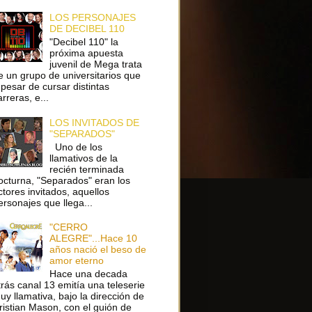
LOS PERSONAJES
DE DECIBEL 110
"Decibel 110" la
próxima apuesta
juvenil de Mega trata
e un grupo de universitarios que
 pesar de cursar distintas
arreras, e...
LOS INVITADOS DE
"SEPARADOS"
Uno de los
llamativos de la
recién terminada
octurna, "Separados" eran los
ctores invitados, aquellos
ersonajes que llega...
"CERRO
ALEGRE"...Hace 10
años nació el beso de
amor eterno
Hace una decada
trás canal 13 emitía una teleserie
uy llamativa, bajo la dirección de
ristian Mason, con el guión de