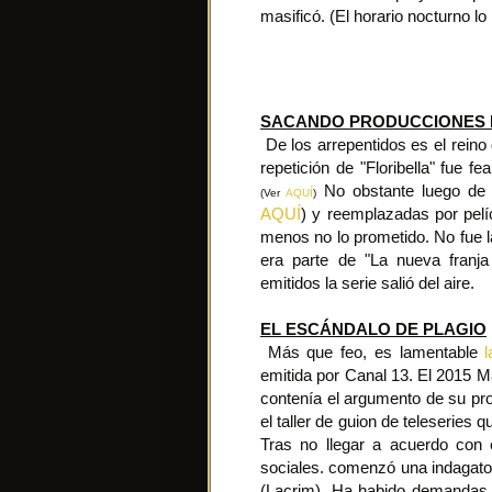
masificó. (El horario nocturno l
SACANDO PRODUCCIONES D
De los arrepentidos es el reino d
repetición de "Floribella" fue f
No obstante luego de tr
(Ver
AQUÍ
)
AQUÍ
) y reemplazadas por pelí
menos no lo prometido. No fue l
era parte de "La nueva franja
emitidos la serie salió del aire.
EL ESCÁNDALO DE PLAGIO
Más que feo, es lamentable
emitida por Canal 13. El 2015 M
contenía el argumento de su pro
el taller de guion de teleseries q
Tras no llegar a acuerdo con e
sociales. comenzó una indagatori
(Lacrim). Ha habido demandas, 