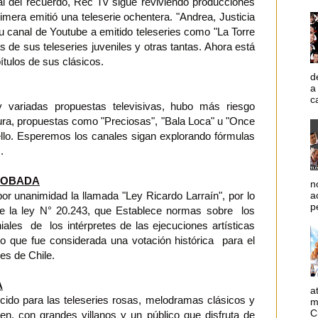
l del recuerdo, Rec Tv sigue reviviendo producciones
imera emitió una teleserie ochentera. "Andrea, Justicia
 canal de Youtube a emitido teleseries como "La Torre
 de sus teleseries juveniles y otras tantas. Ahora está
ítulos de sus clásicos.
d
a
c
variadas propuestas televisivas, hubo más riesgo
egura, propuestas como "Preciosas", "Bala Loca" u "Once
llo. Esperemos los canales sigan explorando fórmulas
.
ROBADA
n
a
por unanimidad la llamada "Ley Ricardo Larraín", por lo
p
 de la ley N° 20.243, que Establece normas sobre los
les de los intérpretes de las ejecuciones artísticas
 lo que fue considerada una votación histórica para el
es de Chile.
A
a
cido para las teleseries rosas, melodramas clásicos y
m
C
en, con grandes villanos y un público que disfruta de