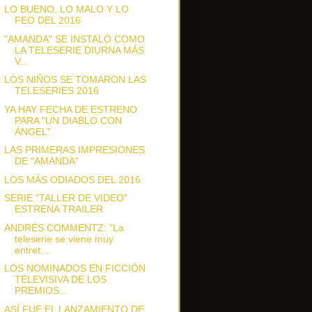
LO BUENO, LO MALO Y LO
FEO DEL 2016
"AMANDA" SE INSTALÓ COMO
LA TELESERIE DIURNA MÁS
V...
LOS NIÑOS SE TOMARON LAS
TELESERIES 2016
YA HAY FECHA DE ESTRENO
PARA "UN DIABLO CON
ÁNGEL"
LAS PRIMERAS IMPRESIONES
DE "AMANDA"
LOS MÁS ODIADOS DEL 2016
SERIE "TALLER DE VIDEO"
ESTRENA TRAILER
ANDRÉS COMMENTZ: "La
teleserie se viene muy
entret...
LOS NOMINADOS EN FICCIÓN
TELEVISIVA DE LOS
PREMIOS...
ASÍ FUE EL LANZAMIENTO DE