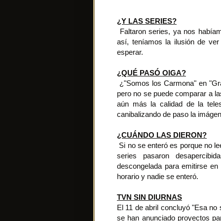
¿Y LAS SERIES?
Faltaron series, ya nos había
así, teníamos la ilusión de v
esperar.
¿QUÉ PASÓ OIGA?
¿"Somos los Carmona" en "Gran
pero no se puede comparar a las
aún más la calidad de la tele
canibalizando de paso la imágen
¿CUÁNDO LAS DIERON?
Si no se enteró es porque no lee
series pasaron desapercibi
descongelada para emitirse en
horario y nadie se enteró.
TVN SIN DIURNAS
El 11 de abril concluyó "Esa no
se han anunciado proyectos para