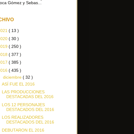
oca Gómez y Sebas...
CHIVO
2021
( 13 )
2020
( 30 )
2019
( 250 )
2018
( 377 )
2017
( 385 )
2016
( 435 )
▼
diciembre
( 32 )
ASÍ FUE EL 2016
LAS PRODUCCIONES
DESTACADAS DEL 2016
LOS 12 PERSONAJES
DESTACADOS DEL 2016
LOS REALIZADORES
DESTACADOS DEL 2016
DEBUTARON EL 2016