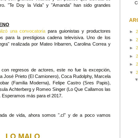
C
énero. "Te Doy la Vida" y "Amanda" han sido grandes
AR
LENO
lizó una convocatoria
para guionistas y productores
►
os para la prestigiosa cadena televisiva. Uno de los
►
gra" realizada por Mateo Iribarren, Carolina Correa y
►
►
►
con regresos de actores, este no fue la excepción,
▼
a José Prieto (El Camionero), Coca Rudolphy, Marcela
obar (Familia Moderna), Felipe Castro (Sres Papis),
rsula Achterberg y Romeo Singer (Lo Que Callamos las
. Esperamos más para el 2017.
ada de vida, ahora somos ".cl" y de a poco vamos
LO MALO