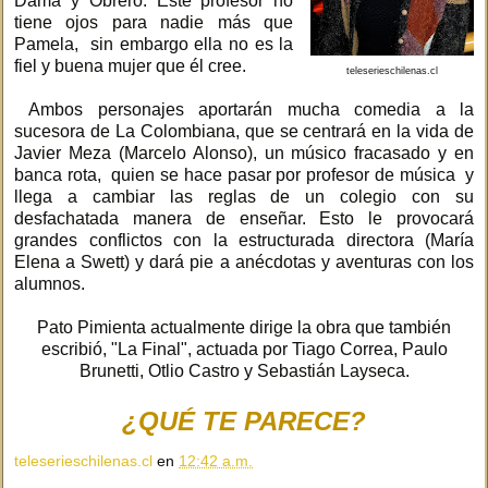
Dama y Obrero. Este profesor no
tiene ojos para nadie más que
Pamela, sin embargo ella no es la
fiel y buena mujer que él cree.
teleserieschilenas.cl
Ambos personajes aportarán mucha comedia a la
sucesora de La Colombiana, que se centrará en la vida de
Javier Meza (Marcelo Alonso), un músico fracasado y en
banca rota, quien se hace pasar por profesor de música y
llega a cambiar las reglas de un colegio con su
desfachatada manera de enseñar. Esto le provocará
grandes conflictos con la estructurada directora (María
Elena a Swett) y dará pie a anécdotas y aventuras con los
alumnos.
Pato Pimienta actualmente dirige la obra que también
escribió, "La Final", actuada por Tiago Correa, Paulo
Brunetti, Otlio Castro y Sebastián Layseca.
¿QUÉ TE PARECE?
teleserieschilenas.cl
en
12:42 a.m.