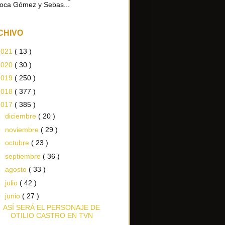
oca Gómez y Sebas...
CHIVO
2021
( 13 )
2020
( 30 )
2019
( 250 )
2018
( 377 )
2017
( 385 )
►
diciembre
( 20 )
►
noviembre
( 29 )
►
octubre
( 23 )
►
septiembre
( 36 )
►
agosto
( 33 )
►
julio
( 42 )
▼
junio
( 27 )
ASÍ SERÁ EL PERSONAJE DE
OTILIO CASTRO EN TVN