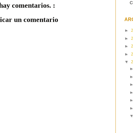
C
hay comentarios. :
icar un comentario
AR
►
►
►
►
▼