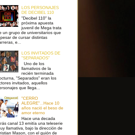
LOS PERSONAJES
DE DECIBEL 110
"Decibel 110" la
próxima apuesta
juvenil de Mega trata
e un grupo de universitarios que
 pesar de cursar distintas
arreras, e...
LOS INVITADOS DE
"SEPARADOS"
Uno de los
llamativos de la
recién terminada
octurna, "Separados" eran los
ctores invitados, aquellos
ersonajes que llega...
"CERRO
ALEGRE"...Hace 10
años nació el beso de
amor eterno
Hace una decada
trás canal 13 emitía una teleserie
uy llamativa, bajo la dirección de
ristian Mason, con el guión de