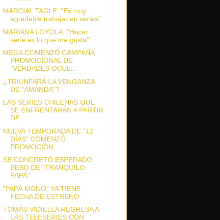
MARCIAL TAGLE: "Es muy
agradable trabajar en series"
MARIANA LOYOLA: "Hacer
serie es lo que me gusta"
MEGA COMENZÓ CAMPAÑA
PROMOCIONAL DE
"VERDADES OCUL...
¿TRIUNFARÁ LA VENGANZA
DE "AMANDA"?
LAS SERIES CHILENAS QUE
SE ENFRENTARÁN A PARTIR
DE...
NUEVA TEMPORADA DE "12
DÍAS" COMENZÓ
PROMOCIÓN
SE CONCRETÓ ESPERADO
BESO DE "TRANQUILO
PAPÁ"
"PAPÁ MONO" YA TIENE
FECHA DE ESTRENO
TOMÁS VIDIELLA REGRESA A
LAS TELESERIES CON