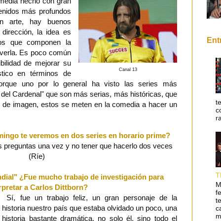
media hecho con gran
ntenidos más profundos
en arte, hay buenos
dirección, la idea es
Ent
tos que componen la
verla. Es poco común
bilidad de mejorar su
Canal 13
ístico en términos de
rque uno por lo general ha visto las series más
del Cardenal" que son más serias, más históricas, que
t
s de imagen, estos se meten en la comedia a hacer un
c
r
mingo te veremos en dos series en horario prime?
s preguntas una vez y no tener que hacerlo dos veces
(Ríe)
T
ndial" ¿Fue mucho trabajo de investigación para
M
rpretar a Carlos Dittborn?
f
Sí, fue un trabajo feliz, un gran personaje de la
t
historia nuestro país que estaba olvidado un poco, una
c
m
historia bastante dramática, no solo él, sino todo el