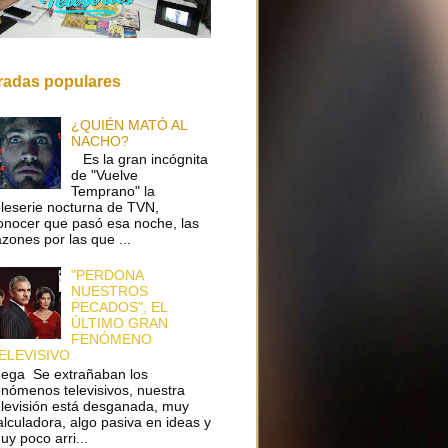
radas populares
¿QUIÉN MATÓ AL
NACHO?
Es la gran incógnita
de "Vuelve
Temprano" la
eleserie nocturna de TVN,
onocer que pasó esa noche, las
azones por las que ...
"PERDONA
NUESTROS
PECADOS", EL
ÚLTIMO GRAN
FENÓMENO
ELEVISIVO
ega Se extrañaban los
enómenos televisivos, nuestra
elevisión está desganada, muy
alculadora, algo pasiva en ideas y
uy poco arri...