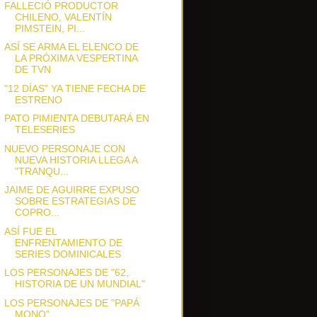
FALLECIÓ PRODUCTOR
CHILENO, VALENTÍN
PIMSTEIN, PI...
ASÍ SE ARMA EL ELENCO DE
LA PRÓXIMA VESPERTINA
DE TVN
"12 DÍAS" YA TIENE FECHA DE
ESTRENO
PATO PIMIENTA DEBUTARÁ EN
TELESERIES
NUEVO PERSONAJE CON
NUEVA HISTORIA LLEGA A
"TRANQU...
JAIME DE AGUIRRE EXPUSO
SOBRE ESTRATEGIAS DE
COPRO...
ASÍ FUE EL
ENFRENTAMIENTO DE
SERIES DOMINICALES
LOS PERSONAJES DE "62,
HISTORIA DE UN MUNDIAL"
LOS PERSONAJES DE "PAPÁ
MONO"