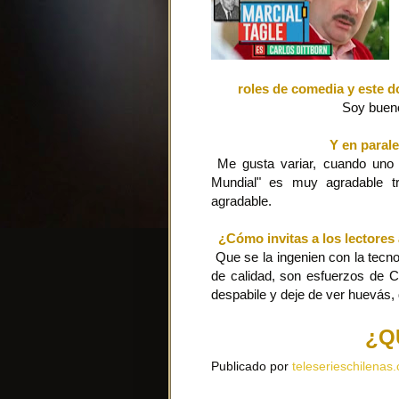
roles de comedia y este 
Soy buen
Y en parale
Me gusta variar, cuando uno 
Mundial" es muy agradable tr
agradable.
¿Cómo invitas a los lectores
Que se la ingenien con la tecno
de calidad, son esfuerzos de 
despabile y deje de ver huevás,
¿Q
Publicado por
teleserieschilenas.