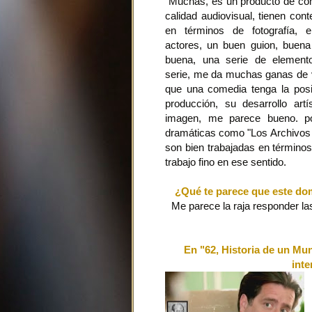
Muchas, es un producto de co
calidad audiovisual, tienen co
en términos de fotografía, 
actores, un buen guion, buena 
buena, una serie de elemen
serie, me da muchas ganas de 
que una comedia tenga la posi
producción, su desarrollo art
imagen, me parece bueno. po
dramáticas como "Los Archivos 
son bien trabajadas en término
trabajo fino en ese sentido.
¿Qué te parece que este do
Me parece la raja responder la
En "62, Historia de un Mu
inte