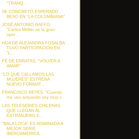
"TRANQ...
SE CONCRETÓ ESPERADO
BESO EN "LA COLOMBIANA"
JOSÉ ANTONIO RAFFO:
"Carlos Möller es la gran
opor...
HIJA DE ALEJANDRA FOSALBA
TUVO PARTICIPACIÓN EN
"L...
FÉ DE ERRATAS: "VOLVER A
AMAR"
"LO QUE CALLAMOS LAS
MUJERES" ESTRENA
NUEVO FORMAT...
FRANCISCO REYES: "Cuando
me veo actuando soy muy c...
LAS TELESERIES CHILENAS
QUE LLEGAN AL
EXTRANJERO E...
"BALA LOCA" ES NOMINADA A
MEJOR SERIE
IBEROAMERICA...