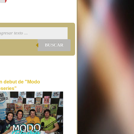
BUSCAR
n debut de "Modo
eseries"