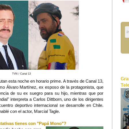
TVN / Canal 13
Gra
tan esta noche en horario prime. A través de Canal 13,
Tel
o Álvaro Martínez, ex esposo de la protagonista, que
encia de su ex suegro para su hijo, mientras que por
ial" interpreta a Carlos Dittborn, uno de los dirigentes
uentro deportivo internacional se desarrolle en Chile.
ablé con el actor, Marcial Tagle.
tativas tienes con "Papá Mono"?