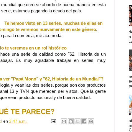
mundial que creo se abordó de buena manera en esta
serie, estamos pagando la deuda del país.
Te hemos visto en 13 series, muchas de ellas en
domingo te veremos nuevamente en este género.
d
o para la comedia, me acomoda.
a
c
lo te veremos en un rol histórico
hace una serie de calidad como "62, Historia de un
abajar. Es muy agradable trabajar en series, muy
n
 a ver "Papá Mono" y "62, Historia de un Mundial"?
a
logía y vean las dos series, porque son dos productos
p
Canal 13 y TVN que merecen ser vistos. Que la gente
 que vean producto nacional y de buena calidad.
UÉ TE PARECE?
a
cl
en
2:47 a.m.
m
C