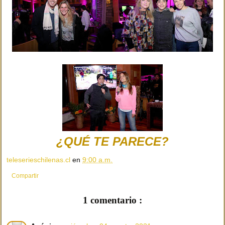
¿QUÉ TE PARECE?
teleserieschilenas.cl
en
9:00 a.m.
Compartir
1 comentario :