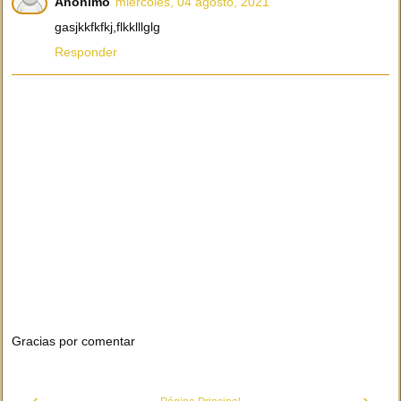
Anónimo
miércoles, 04 agosto, 2021
gasjkkfkfkj,flkklllglg
Responder
Gracias por comentar
‹
›