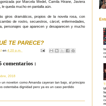
agonizada por Marcela Medel, Camila Hirane, Javiera
, le queda mucho en pantalla aún.
s giros dramáticos, propios de la novela rosa, con
Ent
, cambio de rostro, secuestros, cárcel, enfermedades,
sa, personajes que aparecen y desaparecen y mucho
UÉ TE PARECE?
t
cl
en
4:20 p.m.
c
r
5 comentarios :
ubre, 2018
un novelon como Amanda cayeran tan bajo, al principio
T
s ostentaba dignidad pero ya es un caso perdido
M
f
t
c
m