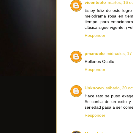
vicenteblo
martes, 16 o
Estoy feliz de este logro
melodrama rosa en tie
tiempo, para emocionarn
clásica sigue vigente. ¡Fe
Responder
pmanuelo
miércoles, 17
Rellenos Oculto
Responder
Unknown
sábado, 20 oc
Hace rato se puso exager
Se confia de un exito y 
seriedad pasa a ser come
Responder