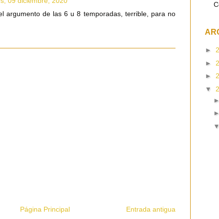
s, 09 diciembre, 2020
C
ei el argumento de las 6 u 8 temporadas, terrible, para no
AR
►
►
►
▼
Página Principal
Entrada antigua