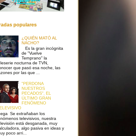
radas populares
¿QUIÉN MATÓ AL
NACHO?
Es la gran incógnita
de "Vuelve
Temprano" la
eleserie nocturna de TVN,
onocer que pasó esa noche, las
azones por las que ...
"PERDONA
NUESTROS
PECADOS", EL
ÚLTIMO GRAN
FENÓMENO
ELEVISIVO
ega Se extrañaban los
enómenos televisivos, nuestra
elevisión está desganada, muy
alculadora, algo pasiva en ideas y
uy poco arri...