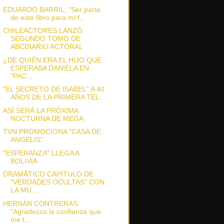
EDUARDO BARRIL: "Ser parte
de este libro para mi f...
CHILEACTORES LANZÓ
SEGUNDO TOMO DE
ABCDIARIO ACTORAL
¿DE QUIÉN ERA EL HIJO QUE
ESPERABA DANIELA EN
"PAC...
"EL SECRETO DE ISABEL" A 40
AÑOS DE LA PRIMERA TEL...
ASÍ SERÁ LA PRÓXIMA
NOCTURNA DE MEGA
TVN PROMOCIONA "CASA DE
ANGELIS"
"ESPERANZA" LLEGA A
BOLIVIA
DRAMÁTICO CAPÍTULO DE
"VERDADES OCULTAS" CON
LA MU...
HERNÁN CONTRERAS:
"Agradezco la confianza que
me t...