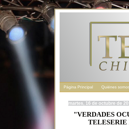
Página Principal
Quiénes somo
martes, 16 de octubre de 2
"VERDADES OCU
TELESERIE