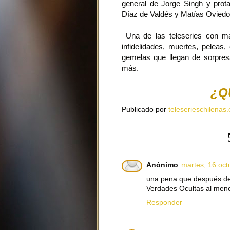
general de Jorge Singh y prot
Díaz de Valdés y Matías Oviedo
Una de las teleseries con má
infidelidades, muertes, peleas
gemelas que llegan de sorpre
más.
¿Q
Publicado por
teleserieschilenas.
Anónimo
martes, 16 oct
una pena que después de 
Verdades Ocultas al meno
Responder