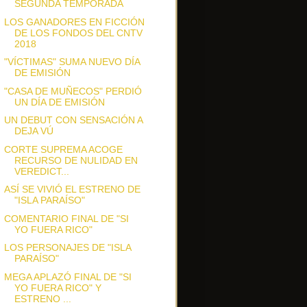
SEGUNDA TEMPORADA
LOS GANADORES EN FICCIÓN
DE LOS FONDOS DEL CNTV
2018
"VÍCTIMAS" SUMA NUEVO DÍA
DE EMISIÓN
"CASA DE MUÑECOS" PERDIÓ
UN DÍA DE EMISIÓN
UN DEBUT CON SENSACIÓN A
DEJA VÚ
CORTE SUPREMA ACOGE
RECURSO DE NULIDAD EN
VEREDICT...
ASÍ SE VIVIÓ EL ESTRENO DE
"ISLA PARAÍSO"
COMENTARIO FINAL DE "SI
YO FUERA RICO"
LOS PERSONAJES DE "ISLA
PARAÍSO"
MEGA APLAZÓ FINAL DE "SI
YO FUERA RICO" Y
ESTRENO ...