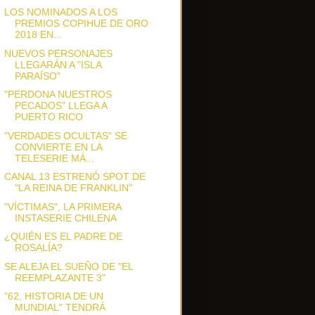
LOS NOMINADOS A LOS
PREMIOS COPIHUE DE ORO
2018 EN...
NUEVOS PERSONAJES
LLEGARÁN A "ISLA
PARAÍSO"
"PERDONA NUESTROS
PECADOS" LLEGA A
PUERTO RICO
"VERDADES OCULTAS" SE
CONVIERTE EN LA
TELESERIE MÁ...
CANAL 13 ESTRENÓ SPOT DE
"LA REINA DE FRANKLIN"
"VÍCTIMAS", LA PRIMERA
INSTASERIE CHILENA
¿QUIÉN ES EL PADRE DE
ROSALÍA?
SE ALEJA EL SUEÑO DE "EL
REEMPLAZANTE 3"
"62, HISTORIA DE UN
MUNDIAL" TENDRÁ