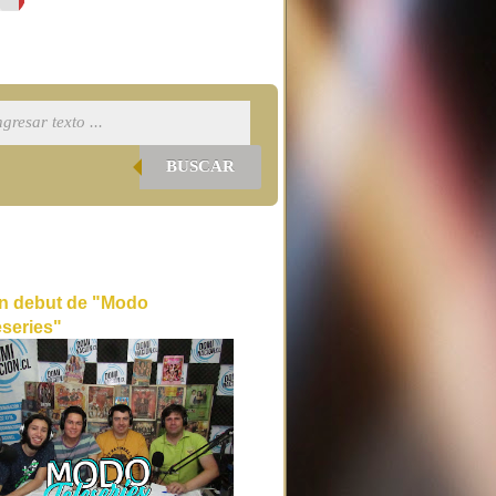
BUSCAR
n debut de "Modo
eseries"