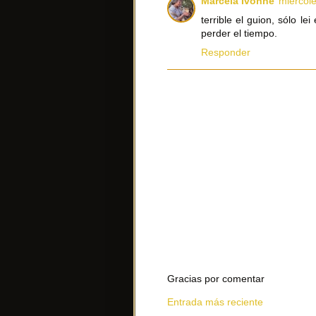
Marcela Ivonne
miércole
terrible el guion, sólo l
perder el tiempo.
Responder
Gracias por comentar
Entrada más reciente