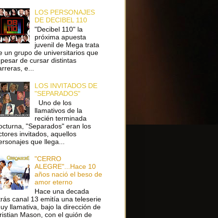
LOS PERSONAJES
DE DECIBEL 110
"Decibel 110" la
próxima apuesta
juvenil de Mega trata
e un grupo de universitarios que
 pesar de cursar distintas
arreras, e...
LOS INVITADOS DE
"SEPARADOS"
Uno de los
llamativos de la
recién terminada
octurna, "Separados" eran los
ctores invitados, aquellos
ersonajes que llega...
"CERRO
ALEGRE"...Hace 10
años nació el beso de
amor eterno
Hace una decada
trás canal 13 emitía una teleserie
uy llamativa, bajo la dirección de
ristian Mason, con el guión de