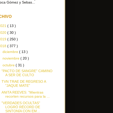
oca Gómez y Sebas...
CHIVO
2021
( 13 )
2020
( 30 )
2019
( 250 )
2018
( 377 )
►
diciembre
( 13 )
►
noviembre
( 20 )
▼
octubre
( 31 )
"PACTO DE SANGRE" CAMINO
A SER DE CULTO
TVN TRAE DE REGRESO A
"JAQUE MATE"
ANITA REEVES: "Mientras
recorten recursos para la ...
"VERDADES OCULTAS"
LOGRÓ RÉCORD DE
SINTONÍA CON EM...