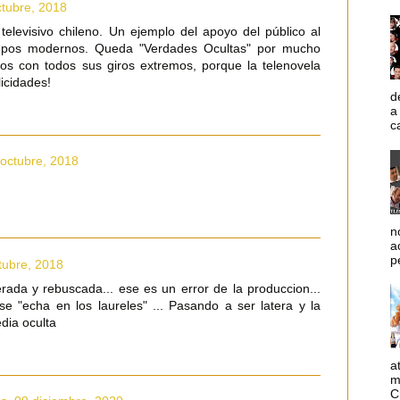
ctubre, 2018
 televisivo chileno. Un ejemplo del apoyo del público al
mpos modernos. Queda "Verdades Ocultas" por mucho
os con todos sus giros extremos, porque la telenovela
licidades!
d
a
c
 octubre, 2018
n
a
p
tubre, 2018
ada y rebuscada... ese es un error de la produccion...
se "echa en los laureles" ... Pasando a ser latera y la
dia oculta
a
m
C