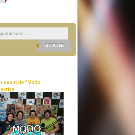
BUSCAR
n debut de "Modo
eseries"