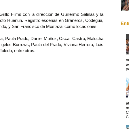
Grillo Films con la dirección de Guillermo Salinas y la
 Soto Huenún. Registró escenas en Graneros, Codegua,
Ent
ndo, y San Francisco de Mostazal como locaciones.
da, Paula Prado, Daniel Muñoz, Oscar Castro, Malucha
 Ángeles Burrows, Paula del Prado, Viviana Herrera, Luis
oledo, entre otros.
n
a
p
a
m
C
C