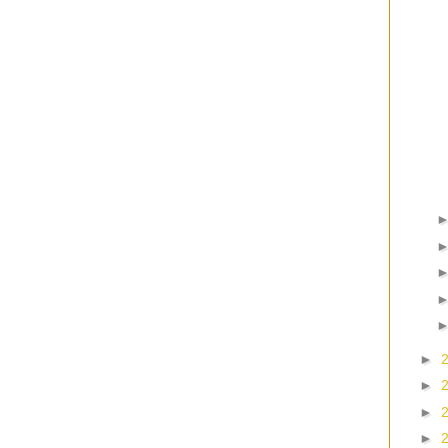
►
►
►
►