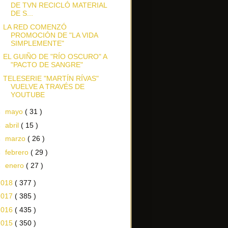
DE TVN RECICLÓ MATERIAL
DE S...
LA RED COMENZÓ
PROMOCIÓN DE "LA VIDA
SIMPLEMENTE"
EL GUIÑO DE "RÍO OSCURO" A
"PACTO DE SANGRE"
TELESERIE "MARTÍN RÍVAS"
VUELVE A TRAVÉS DE
YOUTUBE
►
mayo
( 31 )
►
abril
( 15 )
►
marzo
( 26 )
►
febrero
( 29 )
►
enero
( 27 )
2018
( 377 )
2017
( 385 )
2016
( 435 )
2015
( 350 )