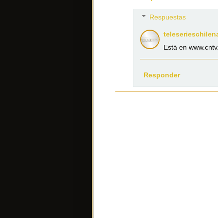
Respuestas
teleserieschilen
Está en www.cntv.
Responder