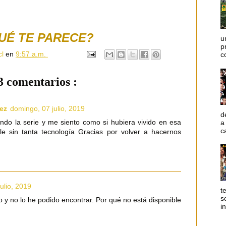
UÉ TE PARECE?
u
p
cl
en
9:57 a.m.
c
3 comentarios :
ez
domingo, 07 julio, 2019
d
endo la serie y me siento como si hubiera vivido en esa
a
c
e sin tanta tecnología Gracias por volver a hacernos
julio, 2019
t
s
lo y no lo he podido encontrar. Por qué no está disponible
i