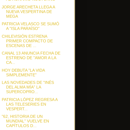
JORGE ARECHETA LLEGA A
NUEVA VESPERTINA DE
MEGA
PATRICIA VELASCO SE SUMÓ
A "ISLA PARAÍSO"
CHILEVISIÓN ESTRENA
PRIMER COMPACTO DE
ESCENAS DE ...
CANAL 13 ANUNCIA FECHA DE
ESTRENO DE "AMOR A LA
CA...
HOY DEBUTA "LA VIDA
SIMPLEMENTE"
LAS NOVEDADES DE "INÉS
DEL ALMA MÍA" LA
SUPERCOPRO...
PATRICIA LÓPEZ REGRESA A
LAS TELESERIES EN
VESPERT...
"62, HISTORIA DE UN
MUNDIAL" VUELVE EN
CAPÍTULOS D...