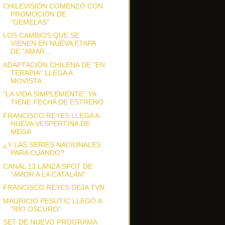
CHILEVISIÓN COMENZÓ CON
PROMOCIÓN DE
"GEMELAS"
LOS CAMBIOS QUE SE
VIENEN EN NUEVA ETAPA
DE "AMAR ...
ADAPTACIÓN CHILENA DE "EN
TERAPIA" LLEGA A
MOVISTA...
"LA VIDA SIMPLEMENTE" YA
TIENE FECHA DE ESTRENO
FRANCISCO REYES LLEGA A
NUEVA VESPERTINA DE
MEGA
¿Y LAS SERIES NACIONALES
PARA CUANDO?
CANAL 13 LANZA SPOT DE
"AMOR A LA CATALÁN"
FRANCISCO REYES DEJA TVN
MAURICIO PESUTIC LLEGÓ A
"RÍO OSCURO"
SET DE NUEVO PROGRAMA