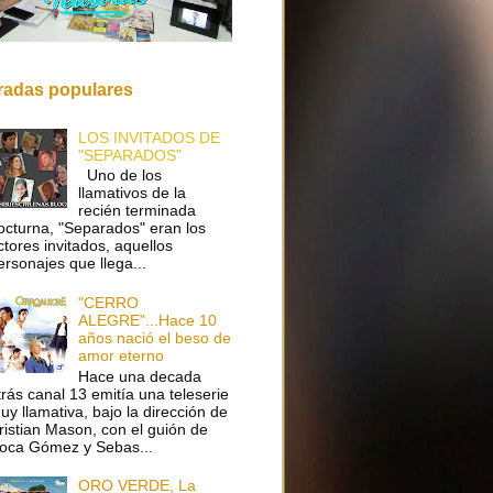
radas populares
LOS INVITADOS DE
"SEPARADOS"
Uno de los
llamativos de la
recién terminada
octurna, "Separados" eran los
ctores invitados, aquellos
ersonajes que llega...
"CERRO
ALEGRE"...Hace 10
años nació el beso de
amor eterno
Hace una decada
trás canal 13 emitía una teleserie
uy llamativa, bajo la dirección de
ristian Mason, con el guión de
oca Gómez y Sebas...
ORO VERDE, La