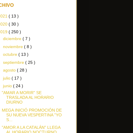
CHIVO
2021
( 13 )
2020
( 30 )
2019
( 250 )
►
diciembre
( 7 )
►
noviembre
( 8 )
►
octubre
( 13 )
►
septiembre
( 25 )
►
agosto
( 28 )
►
julio
( 17 )
▼
junio
( 24 )
"AMAR A MORIR" SE
TRASLADA AL HORARIO
DIURNO
MEGA INICIÓ PROMOCIÓN DE
SU NUEVA VESPERTINA "YO
S...
"AMOR A LA CATALÁN" LLEGA
AL HORARIO NOCTURNO