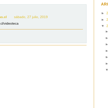
AR
►
as.cl
sábado, 27 julio, 2019
►
cl/videoteca
▼