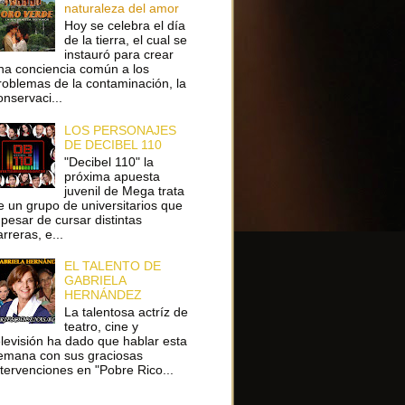
naturaleza del amor
Hoy se celebra el día
de la tierra, el cual se
instauró para crear
na conciencia común a los
roblemas de la contaminación, la
onservaci...
LOS PERSONAJES
DE DECIBEL 110
"Decibel 110" la
próxima apuesta
juvenil de Mega trata
e un grupo de universitarios que
 pesar de cursar distintas
arreras, e...
EL TALENTO DE
GABRIELA
HERNÁNDEZ
La talentosa actríz de
teatro, cine y
elevisión ha dado que hablar esta
emana con sus graciosas
ntervenciones en "Pobre Rico...