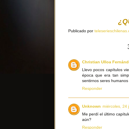
¿Q
Publicado por
teleserieschilenas.
Christian Ulloa Fernánd
Llevo pocos capítulos vi
época que era tan simpl
sentirnos seres humanos
Responder
Unknown
miércoles, 24 
Me perdí el último capítu
aún?
Responder