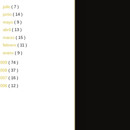
►
julio
( 7 )
►
junio
( 14 )
►
mayo
( 9 )
►
abril
( 13 )
►
marzo
( 15 )
►
febrero
( 11 )
►
enero
( 9 )
2009
( 74 )
2008
( 37 )
2007
( 16 )
2006
( 12 )