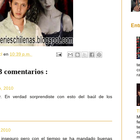
Ent
cl
en
10:39 p.m.
t
c
3 comentarios :
r
o, 2010
r. En verdad sorprendiste con esto del baúl de los
T
M
f
t
, 2010
c
m
o inseguro pero con el tiempo se ha mandado buenas