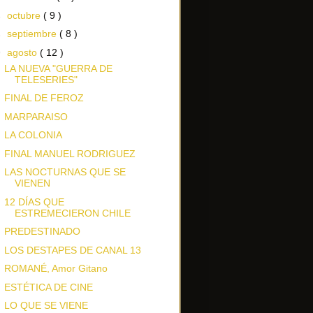
►
octubre
( 9 )
►
septiembre
( 8 )
▼
agosto
( 12 )
LA NUEVA "GUERRA DE
TELESERIES"
FINAL DE FEROZ
MARPARAISO
LA COLONIA
FINAL MANUEL RODRIGUEZ
LAS NOCTURNAS QUE SE
VIENEN
12 DÍAS QUE
ESTREMECIERON CHILE
PREDESTINADO
LOS DESTAPES DE CANAL 13
ROMANÉ, Amor Gitano
ESTÉTICA DE CINE
LO QUE SE VIENE