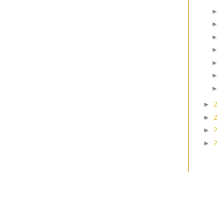
►
►
►
►