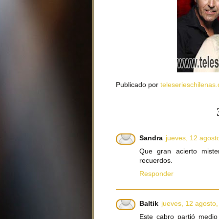
Publicado por
teleserieschilenas.
Sandra
jueves, 12 agost
Que gran acierto miste
recuerdos.
Responder
Baltik
jueves, 12 agosto
Este cabro partió medi