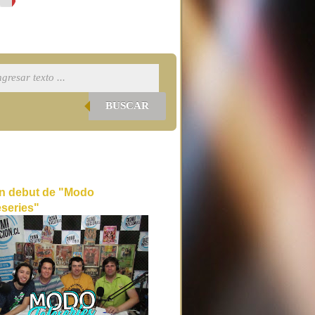
BUSCAR
n debut de "Modo
eseries"