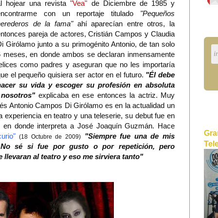
al hojear una revista
"Vea"
de Diciembre de 1985 y
encontrarme con un reportaje titulado
"Pequeños
herederos de la fama"
ahí aparecían entre otros, la
ntonces pareja de actores, Cristián Campos y Claudia
i Girólamo junto a su primogénito Antonio, de tan solo
6 meses, en donde ambos se declaran inmensamente
felices como padres y aseguran que no les importaría
ue el pequeño quisiera ser actor en el futuro.
"Él debe
hacer su vida y escoger su profesión en absoluta
 nosotros"
explicaba en ese entonces la actriz. Muy
és Antonio Campos Di Girólamo es en la actualidad un
a experiencia en teatro y una teleserie, su debut fue en
en donde interpreta a José Joaquín Guzmán. Hace
Gra
urio"
"Siempre fue una de mis
(18 Octubre de 2009)
Tel
o. No sé si fue por gusto o por repetición, pero
levaran al teatro y eso me sirviera tanto"