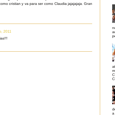
 como cristian y va para ser como Claudia jajajajaja. Gran
n
o, 2011
a
p
as!!!
a
m
C
C
d
a