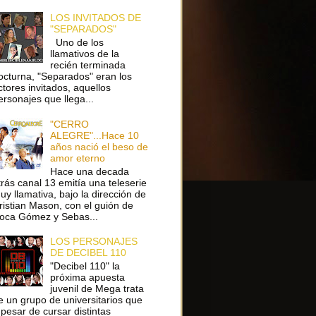
LOS INVITADOS DE
"SEPARADOS"
Uno de los
llamativos de la
recién terminada
octurna, "Separados" eran los
ctores invitados, aquellos
ersonajes que llega...
"CERRO
ALEGRE"...Hace 10
años nació el beso de
amor eterno
Hace una decada
trás canal 13 emitía una teleserie
uy llamativa, bajo la dirección de
ristian Mason, con el guión de
oca Gómez y Sebas...
LOS PERSONAJES
DE DECIBEL 110
"Decibel 110" la
próxima apuesta
juvenil de Mega trata
e un grupo de universitarios que
 pesar de cursar distintas