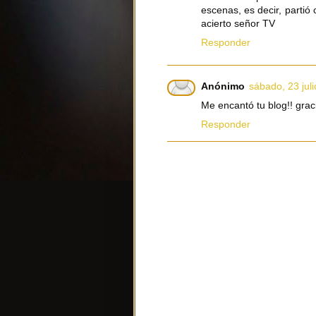
escenas, es decir, partió
acierto señor TV
Responder
Anónimo
sábado, 23 juli
Me encantó tu blog!! graci
Responder