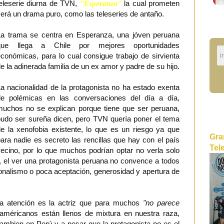
eleserie diurna de TVN,
"Esperanza"
la cual prometen
erá un drama puro, como las teleseries de antaño.
La trama se centra en Esperanza, una jóven peruana
que llega a Chile por mejores oportunidades
conómicas, para lo cual consigue trabajo de sirvienta
e la adinerada familia de un ex amor y padre de su hijo.
a nacionalidad de la protagonista no ha estado exenta
de polémicas en las conversaciones del día a día,
muchos no se explican porque tiene que ser peruana,
pudo ser sureña dicen, pero TVN quería poner el tema
e la xenofobia existente, lo que es un riesgo ya que
Gra
ara nadie es secreto las rencillas que hay con el país
Tel
ecino, por lo que muchos podrían optar no verla solo
al, el ver una protagonista peruana no convence a todos
ionalismo o poca aceptación, generosidad y apertura de
la atención es la actriz que para muchos
"no parece
oaméricanos están llenos de mixtura en nuestra raza,
tambien en Perú y a pesar que la protagonista no es el