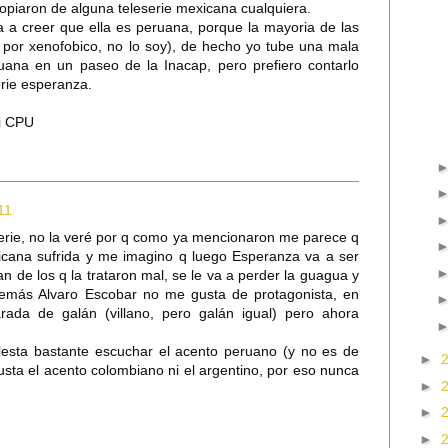
opiaron de alguna teleserie mexicana cualquiera.
va a creer que ella es peruana, porque la mayoria de las
por xenofobico, no lo soy), de hecho yo tube una mala
uana en un paseo de la Inacap, pero prefiero contarlo
erie esperanza.
i CPU
11
serie, no la veré por q como ya mencionaron me parece q
exicana sufrida y me imagino q luego Esperanza va a ser
an de los q la trataron mal, se le va a perder la guagua y
emás Alvaro Escobar no me gusta de protagonista, en
arada de galán (villano, pero galán igual) pero ahora
esta bastante escuchar el acento peruano (y no es de
►
ta el acento colombiano ni el argentino, por eso nunca
►
►
►