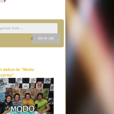
BUSCAR
n debut de "Modo
eseries"