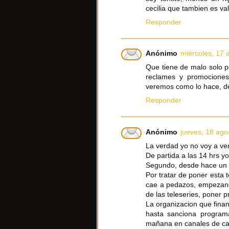
cecilia que tambien es va
Responder
Anónimo
miércoles, 17 
Que tiene de malo solo p
reclames y promociones
veremos como lo hace, de
Responder
Anónimo
jueves, 18 ago
La verdad yo no voy a ver
De partida a las 14 hrs yo
Segundo, desde hace un 
Por tratar de poner esta 
cae a pedazos, empezando
de las teleseries, poner
La organizacion que fina
hasta sanciona program
mañana en canales de ca