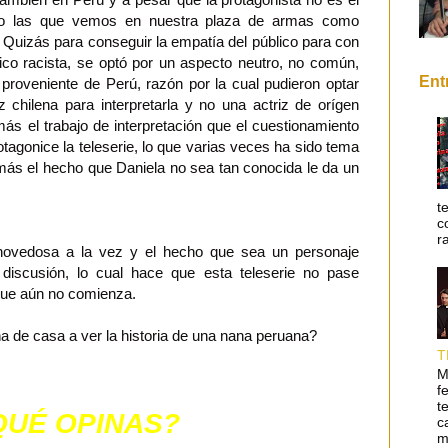
 no las que vemos en nuestra plaza de armas como
Quizás para conseguir la empatía del público para con
lico racista, se optó por un aspecto neutro, no común,
Ent
proveniente de Perú, razón por la cual pudieron optar
 chilena para interpretarla y no una actriz de orígen
más el trabajo de interpretación que el cuestionamiento
tagonice la teleserie, lo que varias veces ha sido tema
más el hecho que Daniela no sea tan conocida le da un
.
t
c
r
 novedosa a la vez y el hecho que sea un personaje
discusión, lo cual hace que esta teleserie no pase
que aún no comienza.
a de casa a ver la historia de una nana peruana?
T
M
f
t
QUÉ OPINAS?
c
m