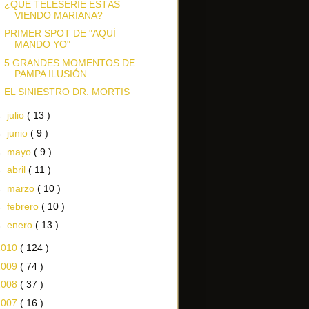
¿QUÉ TELESERIE ESTÁS
VIENDO MARIANA?
PRIMER SPOT DE "AQUÍ
MANDO YO"
5 GRANDES MOMENTOS DE
PAMPA ILUSIÓN
EL SINIESTRO DR. MORTIS
►
julio
( 13 )
►
junio
( 9 )
►
mayo
( 9 )
►
abril
( 11 )
►
marzo
( 10 )
►
febrero
( 10 )
►
enero
( 13 )
2010
( 124 )
2009
( 74 )
2008
( 37 )
2007
( 16 )