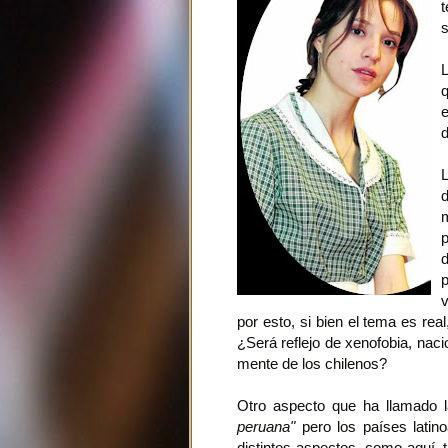
t
s
e
d
L
d
p
v
por esto, si bien el tema es re
¿Será reflejo de xenofobia, nac
mente de los chilenos?
Otro aspecto que ha llamado 
peruana"
pero los países latin
distintos aspectos, como aquí, 