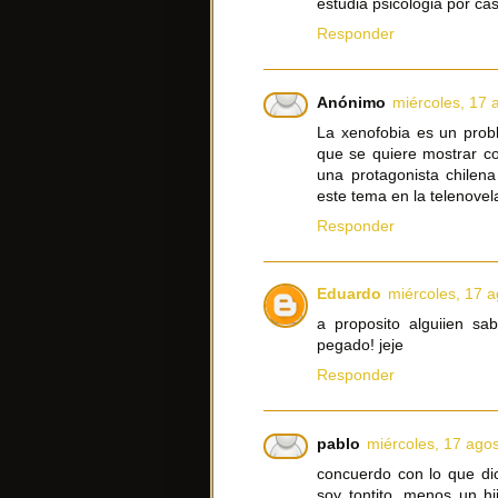
estudia psicologia por ca
Responder
Anónimo
miércoles, 17 
La xenofobia es un prob
que se quiere mostrar co
una protagonista chilen
este tema en la telenovel
Responder
Eduardo
miércoles, 17 a
a proposito alguiien sa
pegado! jeje
Responder
pablo
miércoles, 17 ago
concuerdo con lo que di
soy tontito, menos un hi