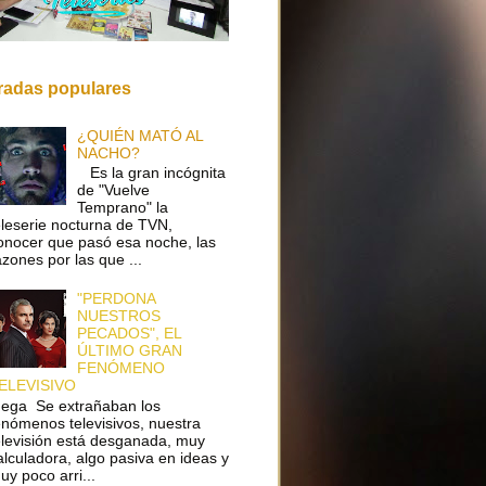
radas populares
¿QUIÉN MATÓ AL
NACHO?
Es la gran incógnita
de "Vuelve
Temprano" la
eleserie nocturna de TVN,
onocer que pasó esa noche, las
azones por las que ...
"PERDONA
NUESTROS
PECADOS", EL
ÚLTIMO GRAN
FENÓMENO
ELEVISIVO
ega Se extrañaban los
enómenos televisivos, nuestra
elevisión está desganada, muy
alculadora, algo pasiva en ideas y
uy poco arri...