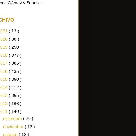
oca Gómez y Sebas...
CHIVO
2021
( 13 )
2020
( 30 )
2019
( 250 )
2018
( 377 )
2017
( 385 )
2016
( 435 )
2015
( 350 )
2014
( 412 )
2013
( 365 )
2012
( 166 )
2011
( 140 )
►
diciembre
( 20 )
►
noviembre
( 12 )
►
octubre
( 12 )