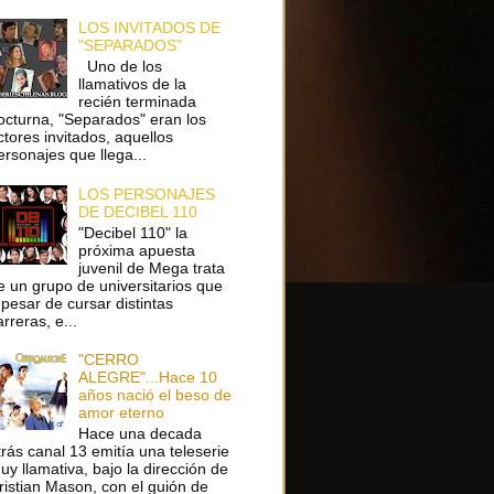
LOS INVITADOS DE
"SEPARADOS"
Uno de los
llamativos de la
recién terminada
octurna, "Separados" eran los
ctores invitados, aquellos
ersonajes que llega...
LOS PERSONAJES
DE DECIBEL 110
"Decibel 110" la
próxima apuesta
juvenil de Mega trata
e un grupo de universitarios que
 pesar de cursar distintas
arreras, e...
"CERRO
ALEGRE"...Hace 10
años nació el beso de
amor eterno
Hace una decada
trás canal 13 emitía una teleserie
uy llamativa, bajo la dirección de
ristian Mason, con el guión de