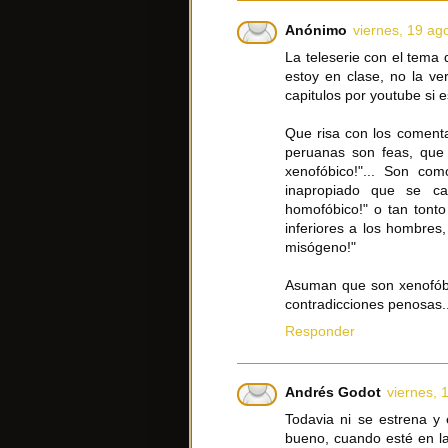
Anónimo
viernes, 19 ag
La teleserie con el tema
estoy en clase, no la ve
capitulos por youtube si 
Que risa con los comenta
peruanas son feas, que
xenofóbico!"... Son c
inapropiado que se c
homofóbico!" o tan tonto
inferiores a los hombres
misógeno!"
Asuman que son xenofóbi
contradicciones penosas..
Responder
Andrés Godot
viernes, 
Todavia ni se estrena y 
bueno, cuando esté en la