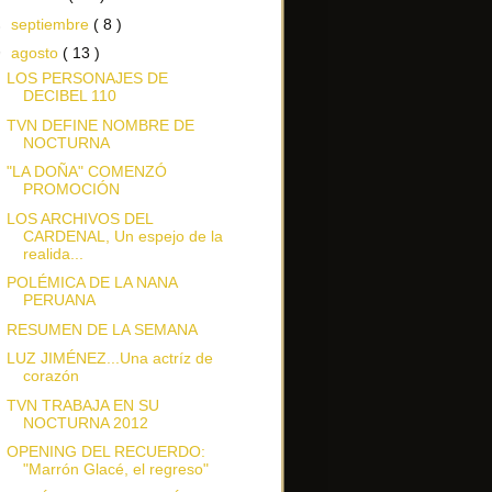
►
septiembre
( 8 )
▼
agosto
( 13 )
LOS PERSONAJES DE
DECIBEL 110
TVN DEFINE NOMBRE DE
NOCTURNA
"LA DOÑA" COMENZÓ
PROMOCIÓN
LOS ARCHIVOS DEL
CARDENAL, Un espejo de la
realida...
POLÉMICA DE LA NANA
PERUANA
RESUMEN DE LA SEMANA
LUZ JIMÉNEZ...Una actríz de
corazón
TVN TRABAJA EN SU
NOCTURNA 2012
OPENING DEL RECUERDO:
"Marrón Glacé, el regreso"