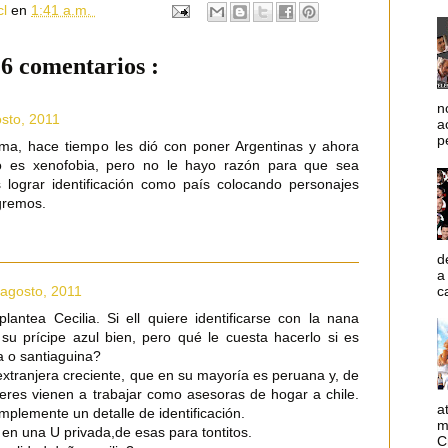
cl
en
1:41 a.m.
6 comentarios :
n
osto, 2011
a
p
ma, hace tiempo les dió con poner Argentinas y ahora
o es xenofobia, pero no le hayo razón para que sea
 lograr identificación como país colocando personajes
ogremos.
d
a
c
 agosto, 2011
lantea Cecilia. Si ell quiere identificarse con la nana
su prícipe azul bien, pero qué le cuesta hacerlo si es
a o santiaguina?
extranjera creciente, que en su mayoría es peruana y, de
res vienen a trabajar como asesoras de hogar a chile.
a
plemente un detalle de identificación.
m
en una U privada,de esas para tontitos.
C