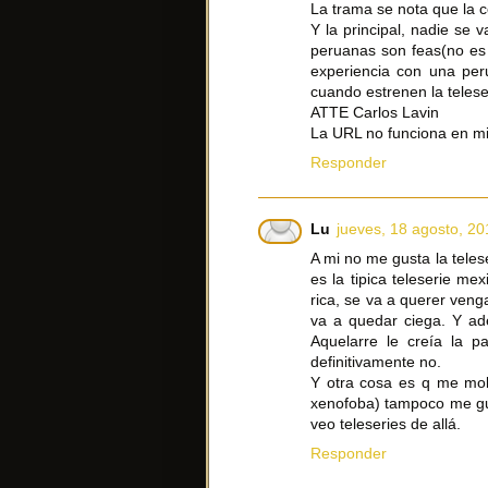
La trama se nota que la c
Y la principal, nadie se 
peruanas son feas(no es 
experiencia con una per
cuando estrenen la teles
ATTE Carlos Lavin
La URL no funciona en m
Responder
Lu
jueves, 18 agosto, 20
A mi no me gusta la tele
es la tipica teleserie m
rica, se va a querer veng
va a quedar ciega. Y ad
Aquelarre le creía la p
definitivamente no.
Y otra cosa es q me mol
xenofoba) tampoco me gus
veo teleseries de allá.
Responder