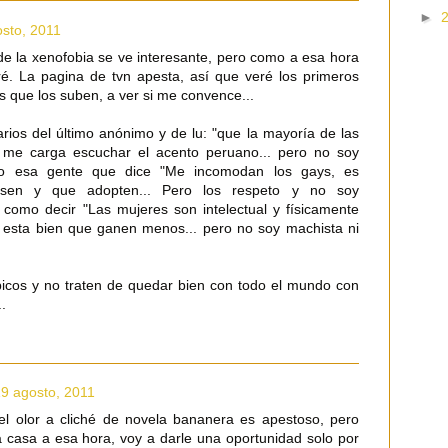
►
osto, 2011
 de la xenofobia se ve interesante, pero como a esa hora
ré. La pagina de tvn apesta, así que veré los primeros
es que los suben, a ver si me convence...
rios del último anónimo y de lu: "que la mayoría de las
 me carga escuchar el acento peruano... pero no soy
omo esa gente que dice "Me incomodan los gays, es
asen y que adopten... Pero los respeto y no soy
 como decir "Las mujeres son intelectual y físicamente
, esta bien que ganen menos... pero no soy machista ni
cos y no traten de quedar bien con todo el mundo con
.
19 agosto, 2011
el olor a cliché de novela bananera es apestoso, pero
 casa a esa hora, voy a darle una oportunidad solo por