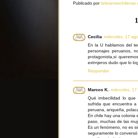
Publicado por
teleserieschilenas.
1
Cecilia
miércoles, 17 ag
En la U hablamos del te
personajes peruanos, n
protagonista,si queremos
extrnjeros dudo que lo l
Responder
Marcos K.
miércoles, 17
Qué imbecilidad lo que p
sufrida que encuentra a 
peruana, ariqueña, polac
En chile hay una colonia 
paso, muchas de las muje
Es un fenómeno, no es sim
seguramente lo conversó 