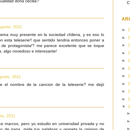
sualidad doña cecilia?
C
AR
agosto, 2011
►
lema muy presente en la sociedad chilena, y es eso lo
►
n esta teleserie!! que sentido tendria entonces poner a
►
a de protagonista!? me parece excelente que se toque
a, algo novedoso e interesante!
►
►
►
►
gosto, 2011
►
be el nombre de la cancion de la teleserie? me dejó
►
►
▼
sto, 2011
ce marcos, pero yo estudio en universdad privada y no
jo de papa, mide tus palabras y respeta la opinion de