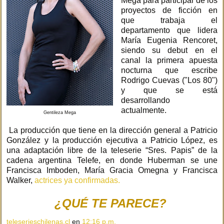
Mega para participar de los
proyectos de ficción en
que trabaja el
departamento que lidera
María Eugenia Rencoret,
siendo su debut en el
canal la primera apuesta
nocturna que escribe
Rodrigo Cuevas ("Los 80")
y que se está
desarrollando
actualmente.
Gentileza Mega
La producción que tiene en la dirección general a Patricio
González y la producción ejecutiva a Patricio López, es
una adaptación libre de la teleserie “Sres. Papis” de la
cadena argentina Telefe, en donde Huberman se une
Francisca Imboden, María Gracia Omegna y Francisca
Walker,
actrices ya confirmadas.
¿QUÉ TE PARECE?
teleserieschilenas.cl
en
12:16 p.m.