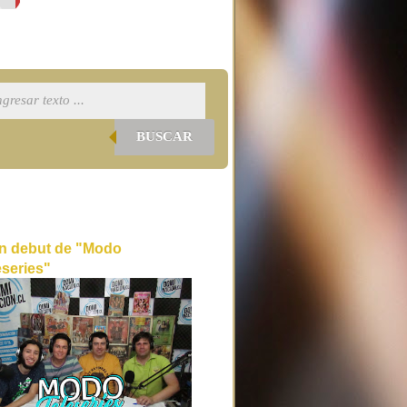
BUSCAR
n debut de "Modo
eseries"