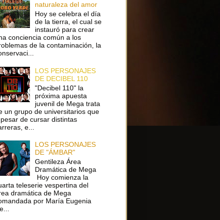
naturaleza del amor
Hoy se celebra el día
de la tierra, el cual se
instauró para crear
na conciencia común a los
roblemas de la contaminación, la
onservaci...
LOS PERSONAJES
DE DECIBEL 110
"Decibel 110" la
próxima apuesta
juvenil de Mega trata
e un grupo de universitarios que
 pesar de cursar distintas
arreras, e...
LOS PERSONAJES
DE "ÁMBAR"
Gentileza Área
Dramática de Mega
Hoy comienza la
uarta teleserie vespertina del
rea dramática de Mega
omandada por María Eugenia
e...