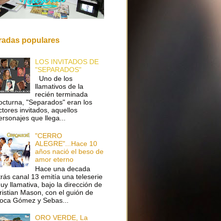
radas populares
LOS INVITADOS DE
"SEPARADOS"
Uno de los
llamativos de la
recién terminada
octurna, "Separados" eran los
ctores invitados, aquellos
ersonajes que llega...
"CERRO
ALEGRE"...Hace 10
años nació el beso de
amor eterno
Hace una decada
trás canal 13 emitía una teleserie
uy llamativa, bajo la dirección de
ristian Mason, con el guión de
oca Gómez y Sebas...
ORO VERDE, La