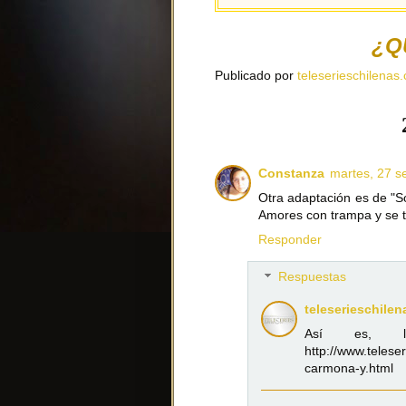
¿Q
Publicado por
teleserieschilenas.
Constanza
martes, 27 s
Otra adaptación es de "So
Amores con trampa y se t
Responder
Respuestas
teleserieschilen
Así es, l
http://www.telese
carmona-y.html