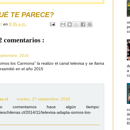
UÉ TE PARECE?
u
cl
en
8:35 a.m.
p
c
2 comentarios :
eptiembre, 2016
mos los Carmona" la realizo el canal televisa y se llama
d
rasmitió en el año 2015
a
c
as.cl
martes, 27 septiembre, 2016
o comentamos hace algún tiempo:
c
rieschilenas.cl/2014/11/televisa-adapta-somos-los-
á
c
R