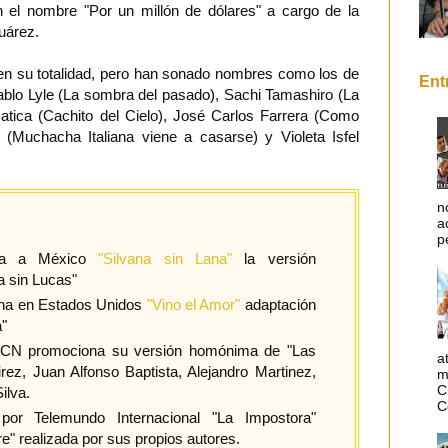
on el nombre "Por un millón de dólares" a cargo de la
Suárez.
 en su totalidad, pero han sonado nombres como los de
Ent
ablo Lyle (La sombra del pasado), Sachi Tamashiro (La
atica (Cachito del Cielo), José Carlos Farrera (Como
 (Muchacha Italiana viene a casarse) y Violeta Isfel
n
a
p
ega a México
"Silvana sin Lana"
la versión
a sin Lucas"
ena en Estados Unidos
"Vino el Amor"
adaptación
a"
RCN promociona su versión homónima de "Las
a
ez, Juan Alfonso Baptista, Alejandro Martinez,
m
C
ilva.
C
por Telemundo Internacional "La Impostora"
e" realizada por sus propios autores.