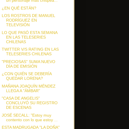
un personaje más chispea...
¿EN QUÉ ESTÁN?
LOS ROSTROS DE MANUEL
RODRÍGUEZ EN
TELEVISIÓN
LO QUE PASÓ ESTA SEMANA
EN LAS TELESERIES
CHILENAS
TWITTER V/S RATING EN LAS
TELESERIES CHILENAS
"PRECIOSAS" SUMA NUEVO
DÍA DE EMISIÓN
¿CON QUIÉN SE DEBERÍA
QUEDAR LORENA?
MAÑANA JOAQUÍN MÉNDEZ
LLEGA A "ÁMBAR"
"CASA DE ANGELIS"
CONCLUYÓ SU REGISTRO
DE ESCENAS
JOSÉ SECALL: "Estoy muy
contento con lo que estoy ...
ESTA MADRUGADA "LA DOÑA"