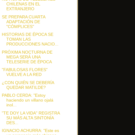
CHILENAS EN EL
EXTRANJERO
SE PREPARA CUARTA
ADAPTACIÓN DE
"CÓMPLICES"
HISTORIAS DE ÉPOCA SE
TOMAN LAS
PRODUCCIONES NACIO...
PRÓXIMA NOCTURNA DE
MEGA SERÁ UNA
TELESERIE DE ÉPOCA
"FABULOSAS FLORES"
VUELVE A LA RED
¿CON QUIÉN SE DEBERÍA
QUEDAR MATILDE?
PABLO CERDA: "Estoy
haciendo un villano ojalá
inol...
"TE DOY LA VIDA" REGISTRA
SU MÁS ALTA SINTONÍA
DES...
IGNACIO ACHURRA: "Este es