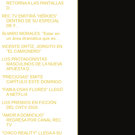
RETORNA A LAS PANTALLAS
D...
REC TV EMITIRÁ "HÉROES"
DENTRO DE SU ESPECIAL
DE F...
ÁLVARO MORALES: "Estar en
un área dramática que es...
VICENTE ORTÍZ, JORGITO EN
"EL CAMIONERO"
LOS PROTAGONISTAS
MASCULINOS DE LA NUEVA
APUESTA D...
"PRECIOSAS" EMITE
CAPÍTULO ESTE DOMINGO
"FABULOSAS FLORES" LLEGÓ
A NETFLIX
LOS PREMIOS EN FICCIÓN
DEL CNTV 2016
"AMOR A DOMICILIO"
REGRESA POR CANAL REC
TV
"CHICO REALITY" LLEGA A SU