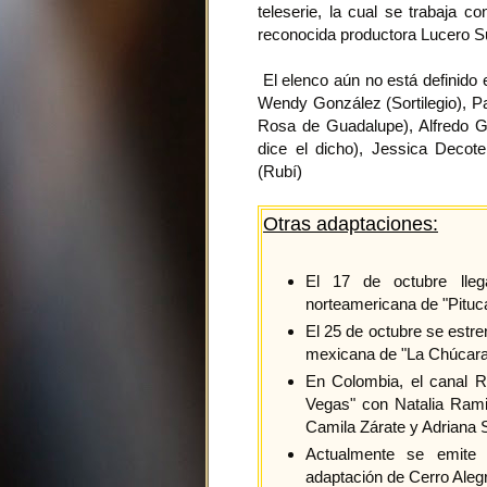
teleserie, la cual se trabaja c
reconocida productora Lucero 
El elenco aún no está definido
Wendy González (Sortilegio), P
Rosa de Guadalupe), Alfredo G
dice el dicho), Jessica Decote
(Rubí)
Otras adaptaciones:
El 17 de octubre ll
norteamericana de "Pituc
El 25 de octubre se estr
mexicana de "La Chúcar
En Colombia, el canal 
Vegas" con Natalia Ramir
Camila Zárate y Adriana S
Actualmente se emite 
adaptación de Cerro Alegr