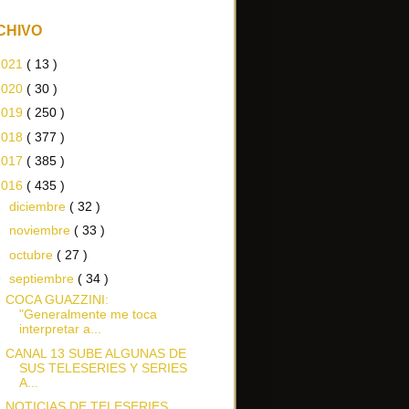
CHIVO
2021
( 13 )
2020
( 30 )
2019
( 250 )
2018
( 377 )
2017
( 385 )
2016
( 435 )
►
diciembre
( 32 )
►
noviembre
( 33 )
►
octubre
( 27 )
▼
septiembre
( 34 )
COCA GUAZZINI:
"Generalmente me toca
interpretar a...
CANAL 13 SUBE ALGUNAS DE
SUS TELESERIES Y SERIES
A...
NOTICIAS DE TELESERIES