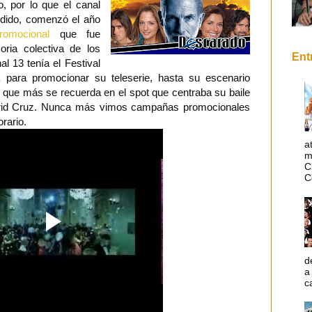
, por lo que el canal
erdido, comenzó el año
omocional
que fue
ria colectiva de los
Ent
l 13 tenía el Festival
 para promocionar su teleserie, hasta su escenario
 que más se recuerda en el spot que centraba su baile
ngrid Cruz. Nunca más vimos campañas promocionales
rario.
a
m
C
C
d
a
c