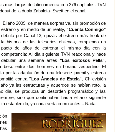
as más largas de latinoamérica con 276 capítulos. TVN
debut de la dupla Zabaleta- Swett en el canal.
El año 2009, de manera sorpresiva, sin promoción de
estreno y en medio de un reality,
"Cuenta Conmigo"
debuta por Canal 13, quizás el estreno más freak de
la historia de las teleseries chilenas, rompiendo un
pacto de años de estrenar el mismo día con la
competencia; Al día siguiente TVN reacciona y hace
debutar una semana antes
"Los exitosos Pells"
,
er beso entre dos hombres en horario vespertino. El
a por la adaptación de una teleserie juvenil y estrena
compitió contra
"Los Ángeles de Estela"
, Chilevisión
 año ya las estructuras y acuerdos se habían roto, la
 día, se producía un desorden programático y las
iciembre, sino que continuaban hasta el año siguiente
ía establecido, ya nada sería como antes... Nada.
ción
ies
has