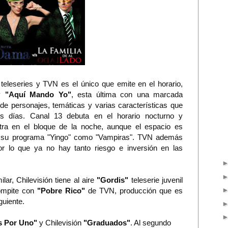
eleseries y TVN es el único que emite en el horario,
y
"Aquí Mando Yo"
, esta última con una marcada
 de personajes, temáticas y varias características que
s días. Canal 13 debuta en el horario nocturno y
tra en el bloque de la noche, aunque el espacio es
e su programa "Yingo" como "Vampiras". TVN además
por lo que ya no hay tanto riesgo e inversión en las
lar, Chilevisión tiene al aire
"Gordis"
teleserie juvenil
compite con
"Pobre Rico"
de TVN, producción que es
guiente.
s Por Uno"
y Chilevisión
"Graduados"
. Al segundo