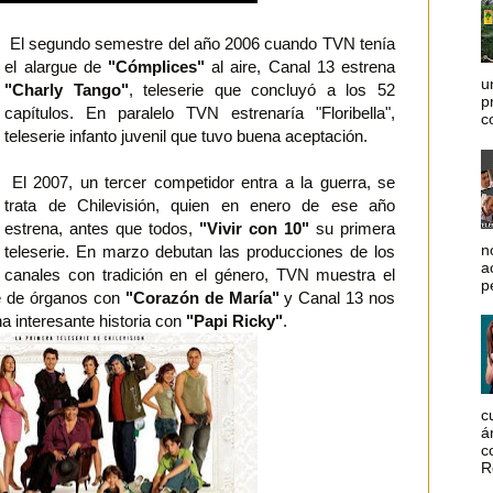
El segundo semestre del año 2006 cuando TVN tenía
el alargue de
"Cómplices"
al aire, Canal 13 estrena
u
"Charly Tango"
, teleserie que concluyó a los 52
p
capítulos. En paralelo TVN estrenaría "Floribella",
c
teleserie infanto juvenil que tuvo buena aceptación.
El 2007, un tercer competidor entra a la guerra, se
trata de Chilevisión, quien en enero de ese año
estrena, antes que todos,
"Vivir con 10"
su primera
n
teleserie. En marzo debutan las producciones de los
a
canales con tradición en el género, TVN muestra el
p
te de órganos con
"Corazón de María"
y Canal 13 nos
a interesante historia con
"Papi Ricky"
.
c
á
c
R