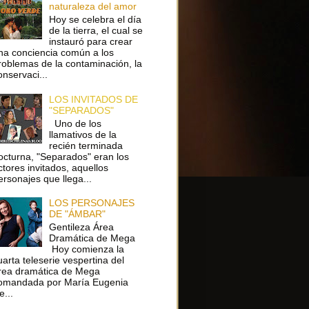
naturaleza del amor
Hoy se celebra el día
de la tierra, el cual se
instauró para crear
na conciencia común a los
roblemas de la contaminación, la
onservaci...
LOS INVITADOS DE
"SEPARADOS"
Uno de los
llamativos de la
recién terminada
octurna, "Separados" eran los
ctores invitados, aquellos
ersonajes que llega...
LOS PERSONAJES
DE "ÁMBAR"
Gentileza Área
Dramática de Mega
Hoy comienza la
uarta teleserie vespertina del
rea dramática de Mega
omandada por María Eugenia
e...