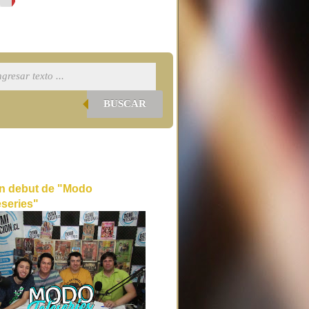
BUSCAR
n debut de "Modo
eseries"