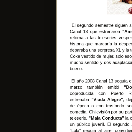
El segundo semestre siguen s
Canal 13 que estrenaron
"Amo
retorna a las teleseries vespe
historia que marcaría la desp
deparaba una sorpresa XL y la t
Coke vestido de mujer, solo eso.
mucho sentido y dos adaptacio
bueno.
El año 2008 Canal 13 seguía em
marzo también emitió
"D
coproducida con Puerto R
estrenaba
"Viuda Alegre"
, de
de época o con trasfondo soc
comedia. Chilevisión por su pa
teleserie,
"Mala Conducta"
la c
un público juvenil. El segund
"Lola" seguía al aire, convirti