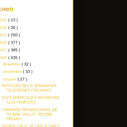
CHIVO
2021
( 13 )
2020
( 30 )
2019
( 250 )
2018
( 377 )
2017
( 385 )
2016
( 435 )
►
diciembre
( 32 )
►
noviembre
( 33 )
▼
octubre
( 27 )
NOTICIAS DE LA SEMANA EN
TELESERIES CHILENAS
ESTE MIÉRCOLES REGRESAN
"LOS VENEGAS"
CAMPAÑA PROMOCIONAL DE
"POBRE GALLO" RECIBE
PREMIO...
INGRID CRUZ SE UNE A "SRES