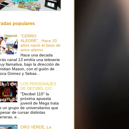
radas populares
"CERRO
ALEGRE"...Hace 10
años nació el beso de
amor eterno
Hace una decada
trás canal 13 emitía una teleserie
uy llamativa, bajo la dirección de
ristian Mason, con el guión de
oca Gómez y Sebas...
LOS PERSONAJES
DE DECIBEL 110
"Decibel 110" la
próxima apuesta
juvenil de Mega trata
e un grupo de universitarios que
 pesar de cursar distintas
arreras, e...
ORO VERDE, La