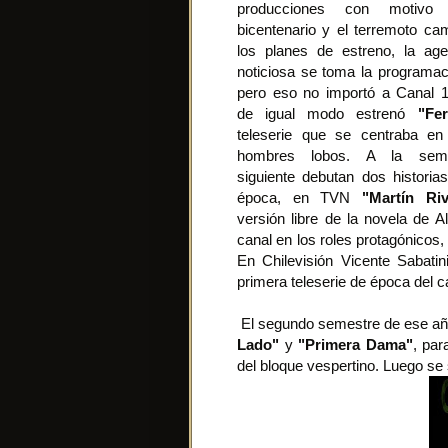
producciones con motivo 
bicentenario y el terremoto ca
los planes de estreno, la ag
noticiosa se toma la programac
pero eso no importó a Canal 
de igual modo estrenó
"Fe
teleserie que se centraba en
hombres lobos. A la sem
siguiente debutan dos historia
época, en TVN
"Martín Ri
versión libre de la novela de A
canal en los roles protagónic
En Chilevisión Vicente Sabati
primera teleserie de época del c
El segundo semestre de ese añ
Lado"
y
"Primera Dama"
, par
del bloque vespertino. Luego se 