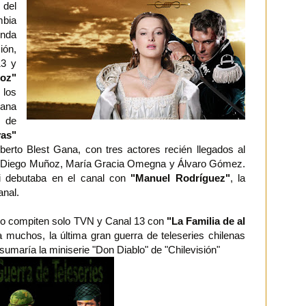
del
mbia
enda
ión,
13 y
roz"
 los
ana
s de
vas"
lberto Blest Gana, con tres actores recién llegados al
os, Diego Muñoz, María Gracia Omegna y Álvaro Gómez.
ni debutaba en el canal con
"Manuel Rodríguez"
, la
anal.
o compiten solo TVN y Canal 13 con
"La Familia de al
a muchos, la última gran guerra de teleseries chilenas
sumaría la miniserie "Don Diablo" de "Chilevisión"