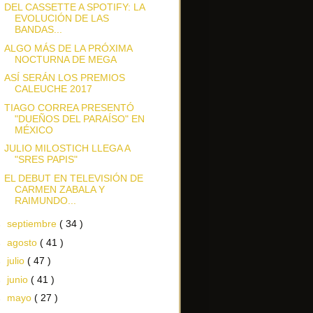
DEL CASSETTE A SPOTIFY: LA
EVOLUCIÓN DE LAS
BANDAS...
ALGO MÁS DE LA PRÓXIMA
NOCTURNA DE MEGA
ASÍ SERÁN LOS PREMIOS
CALEUCHE 2017
TIAGO CORREA PRESENTÓ
"DUEÑOS DEL PARAÍSO" EN
MÉXICO
JULIO MILOSTICH LLEGA A
"SRES PAPIS"
EL DEBUT EN TELEVISIÓN DE
CARMEN ZABALA Y
RAIMUNDO...
►
septiembre
( 34 )
►
agosto
( 41 )
►
julio
( 47 )
►
junio
( 41 )
►
mayo
( 27 )