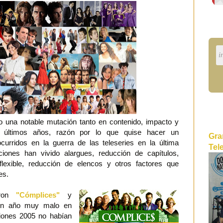
do una notable mutación tanto en contenido, impacto y
s últimos años, razón por lo que quise hacer un
Gra
curridos en la guerra de las teleseries en la última
Tel
iones han vivido alargues, reducción de capítulos,
 flexible, reducción de elencos y otros factores que
es.
aron
"Cómplices"
y
un año muy malo en
ciones 2005 no habían