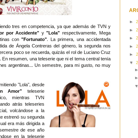
AR
►
iendo tres en competencia, ya que además de TVN y
►
r por Accidente"
y
"Lola"
respectivamente, Mega
►
rtinas con
"Fortunato"
. La primera, una accidentada
edida de Ángela Contreras del género, la segunda nos
►
ercera poco se recuerda, quizás el rol de Luciano Cruz
►
 En resumen, una teleserie que ni el tema central tenía
▼
nes argentinas... Un semestre, para mi gusto, no muy
itiendo "Lola", desde
on Amor"
teleserie
ico, mientras TVN
jando atrás teleseries
ial, volcándose a la
rte estrenó su segunda
ual era más dirigida a
o semestre de ese año
éndose en la teleserie