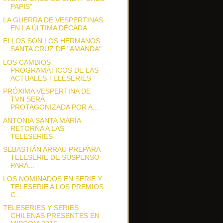
PAPIS"
LA GUERRA DE VESPERTINAS
EN LA ÚLTIMA DÉCADA
ELLOS SON LOS HERMANOS
SANTA CRUZ DE "AMANDA"
LOS CAMBIOS
PROGRAMÁTICOS DE LAS
ACTUALES TELESERIES
PRÓXIMA VESPERTINA DE
TVN SERÁ
PROTAGONIZADA POR A...
ANTONIA SANTA MARÍA
RETORNA A LAS
TELESERIES
SEBASTIÁN ARRAU PREPARA
TELESERIE DE SUSPENSO
PARA...
LOS NOMINADOS EN SERIE Y
TELESERIE A LOS PREMIOS
C...
TELESERIES Y SERIES
CHILENAS PRESENTES EN