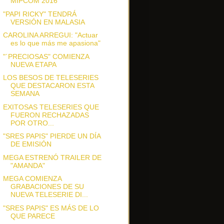
MIPCOM 2016
"PAPI RICKY" TENDRÁ
VERSIÓN EN MALASIA
CAROLINA ARREGUI: "Actuar
es lo que más me apasiona"
"´PRECIOSAS" COMIENZA
NUEVA ETAPA
LOS BESOS DE TELESERIES
QUE DESTACARON ESTA
SEMANA
EXITOSAS TELESERIES QUE
FUERON RECHAZADAS
POR OTRO...
"SRES PAPIS" PIERDE UN DÍA
DE EMISIÓN
MEGA ESTRENÓ TRAILER DE
"AMANDA"
MEGA COMIENZA
GRABACIONES DE SU
NUEVA TELESERIE DI...
"SRES PAPIS" ES MÁS DE LO
QUE PARECE