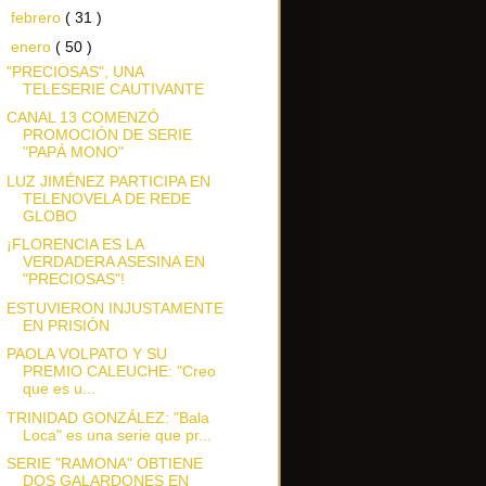
►
febrero
( 31 )
▼
enero
( 50 )
"PRECIOSAS", UNA
TELESERIE CAUTIVANTE
CANAL 13 COMENZÓ
PROMOCIÓN DE SERIE
"PAPÁ MONO"
LUZ JIMÉNEZ PARTICIPA EN
TELENOVELA DE REDE
GLOBO
¡FLORENCIA ES LA
VERDADERA ASESINA EN
"PRECIOSAS"!
ESTUVIERON INJUSTAMENTE
EN PRISIÓN
PAOLA VOLPATO Y SU
PREMIO CALEUCHE: "Creo
que es u...
TRINIDAD GONZÁLEZ: "Bala
Loca" es una serie que pr...
SERIE "RAMONA" OBTIENE
DOS GALARDONES EN