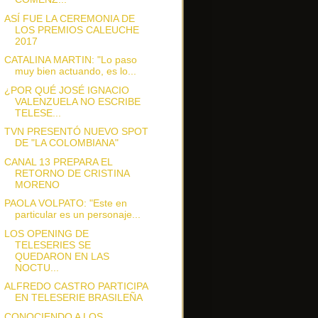
ASÍ FUE LA CEREMONIA DE
LOS PREMIOS CALEUCHE
2017
CATALINA MARTIN: "Lo paso
muy bien actuando, es lo...
¿POR QUÉ JOSÉ IGNACIO
VALENZUELA NO ESCRIBE
TELESE...
TVN PRESENTÓ NUEVO SPOT
DE "LA COLOMBIANA"
CANAL 13 PREPARA EL
RETORNO DE CRISTINA
MORENO
PAOLA VOLPATO: "Este en
particular es un personaje...
LOS OPENING DE
TELESERIES SE
QUEDARON EN LAS
NOCTU...
ALFREDO CASTRO PARTICIPA
EN TELESERIE BRASILEÑA
CONOCIENDO A LOS