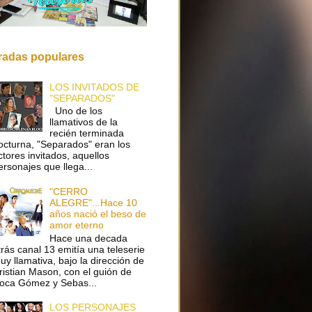
radas populares
LOS INVITADOS DE
"SEPARADOS"
Uno de los
llamativos de la
recién terminada
octurna, "Separados" eran los
ctores invitados, aquellos
ersonajes que llega...
"CERRO
ALEGRE"...Hace 10
años nació el beso de
amor eterno
Hace una decada
trás canal 13 emitía una teleserie
uy llamativa, bajo la dirección de
ristian Mason, con el guión de
oca Gómez y Sebas...
LOS PERSONAJES