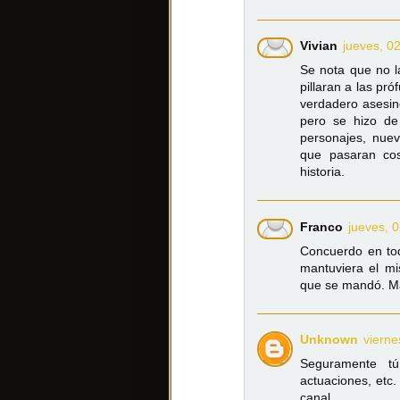
Vivian
jueves, 0
Se nota que no la
pillaran a las pr
verdadero asesino
pero se hizo de
personajes, nuev
que pasaran co
historia.
Franco
jueves, 
Concuerdo en to
mantuviera el mis
que se mandó. Ma
Unknown
vierne
Seguramente tú
actuaciones, etc
canal