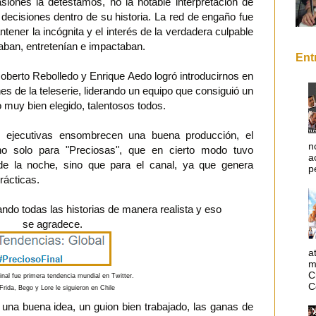
siones la detestamos, no la notable interpretación de
 decisiones dentro de su historia. La red de engaño fue
ntener la incógnita y el interés de la verdadera culpable
aban, entretenían e impactaban.
Ent
oberto Rebolledo y Enrique Aedo logró introducirnos en
es de la teleserie, liderando un equipo que consiguió un
 muy bien elegido, talentosos todos.
ejecutivas ensombrecen una buena producción, el
n
 no solo para "Preciosas", que en cierto modo tuvo
a
de la noche, sino que para el canal, ya que genera
p
rácticas.
rando todas las historias de manera realista y eso
se agradece.
a
m
C
inal fue primera tendencia mundial en Twitter.
C
Frida, Bego y Lore le siguieron en Chile
 una buena idea, un guion bien trabajado, las ganas de