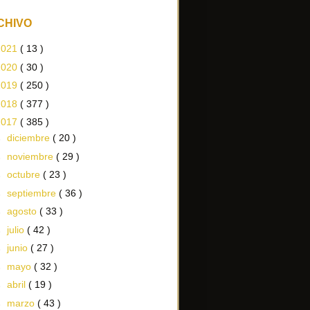
CHIVO
2021
( 13 )
2020
( 30 )
2019
( 250 )
2018
( 377 )
2017
( 385 )
►
diciembre
( 20 )
►
noviembre
( 29 )
►
octubre
( 23 )
►
septiembre
( 36 )
►
agosto
( 33 )
►
julio
( 42 )
►
junio
( 27 )
►
mayo
( 32 )
►
abril
( 19 )
►
marzo
( 43 )