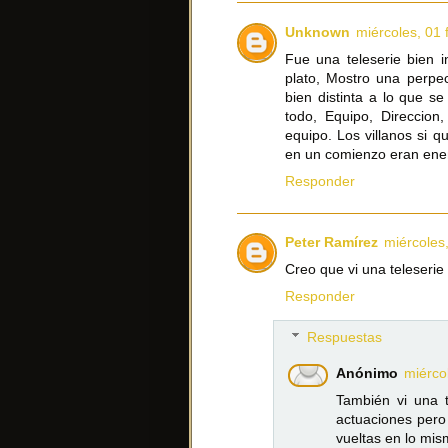
Unknown
miércoles, 01 
Fue una teleserie bien i
plato, Mostro una perpec
bien distinta a lo que s
todo, Equipo, Direccion
equipo. Los villanos si q
en un comienzo eran ene
Responder
Peter Ramírez
miércoles
Creo que vi una teleserie 
Responder
Respuestas
Anónimo
miérco
También vi una t
actuaciones pero
vueltas en lo mi