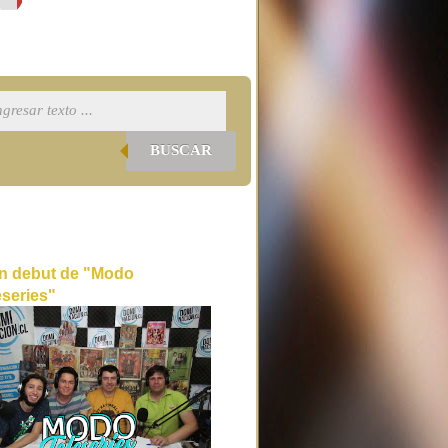
BUSCAR
n debut de "Modo
eseries"