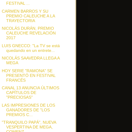
FESTIVAL ...
CARMEN BARROS Y SU
PREMIO CALEUCHE A LA
TRAYECTORIA
NICOLÁS DURÁN, PREMIO
CALEUCHE REVELACIÓN
2017
LUIS GNECCO: "La TV se está
quedando en un entrete...
NICOLÁS SAAVEDRA LLEGA A
MEGA
HOY SERIE "RAMONA" SE
PRESENTÓ EN FESTIVAL
FRANCÉS
CANAL 13 ANUNCIA ÚLTIMOS
CAPÍTULOS DE
"PRECIOSAS"
LAS IMPRESIONES DE LOS
GANADORES DE "LOS
PREMIOS C...
"TRANQUILO PAPÁ", NUEVA
VESPERTINA DE MEGA,
COMENZ...