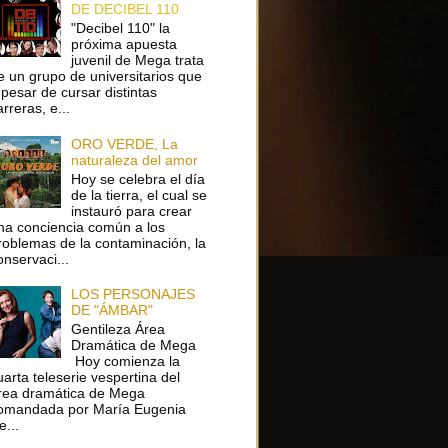
DE DECIBEL 110
"Decibel 110" la
próxima apuesta
juvenil de Mega trata
e un grupo de universitarios que
 pesar de cursar distintas
arreras, e...
ORO VERDE, La
naturaleza del amor
Hoy se celebra el día
de la tierra, el cual se
instauró para crear
na conciencia común a los
roblemas de la contaminación, la
onservaci...
LOS PERSONAJES
DE "ÁMBAR"
Gentileza Área
Dramática de Mega
Hoy comienza la
uarta teleserie vespertina del
rea dramática de Mega
omandada por María Eugenia
e...