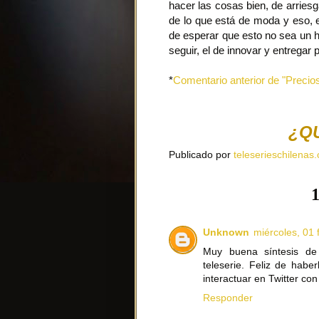
hacer las cosas bien, de arriesg
de lo que está de moda y eso, e
de esperar que esto no sea un h
seguir, el de innovar y entregar 
*
Comentario anterior de "Precio
¿Q
Publicado por
teleserieschilenas.
1
Unknown
miércoles, 01 
Muy buena síntesis de
teleserie. Feliz de habe
interactuar en Twitter con
Responder