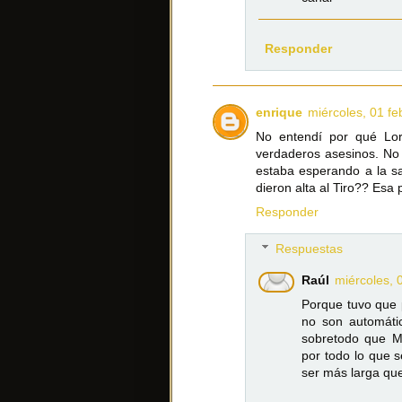
Responder
enrique
miércoles, 01 fe
No entendí por qué Lor
verdaderos asesinos. No 
estaba esperando a la sa
dieron alta al Tiro?? Esa 
Responder
Respuestas
Raúl
miércoles, 
Porque tuvo que p
no son automátic
sobretodo que Mo
por todo lo que 
ser más larga que