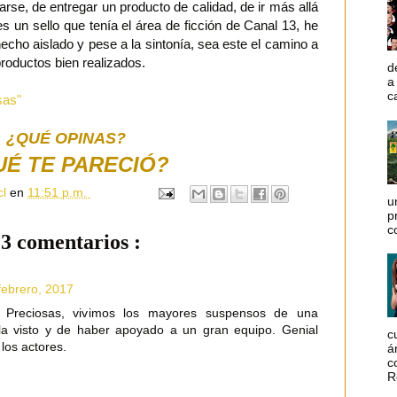
arse, de entregar un producto de calidad, de ir más allá
s un sello que tenía el área de ficción de Canal 13, he
echo aislado y pese a la sintonía, sea este el camino a
productos bien realizados.
d
a
c
sas"
¿QUÉ OPINAS?
UÉ TE PARECIÓ?
cl
en
11:51 p.m.
u
p
c
3 comentarios :
febrero, 2017
 Preciosas, vivimos los mayores suspensos de una
rla visto y de haber apoyado a un gran equipo. Genial
c
 los actores.
á
c
R