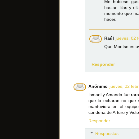
Me hubiese gus
hacían filas y el
momento que marc
hacer.
Raúl
jueves, 02 
Que Montse estuvi
Responder
Anónimo
jueves, 02 feb
Ismael y Amanda fue raro,
que lo echaran no que r
mantuviera en el equipo
condena de Arturo y Victo
Responder
Respuestas