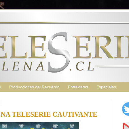
s
Producciones del Recuerdo
Entrevistas
Especiales
7
UNA TELESERIE CAUTIVANTE