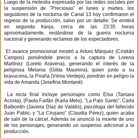
Luego de la molestia expresada por las redes sociales por
la suspensión de "Preciosas" el lunes y martes, los
seguidores de la nocturna de Canal 13 hoy confirmaron el
regreso de la producción, salvo por un detalle: Se emitirá
en segunda franja, cerca de las 23:35 horas
aproximadamente, restándose de la guerra nocturna
nacional y generando reclamos de los espectadores.
El avance promocional mostró a Arturo Márquez (Cristián
Campos) poniéndole precio a la captura de Lorena
Martínez (Loreto Aravena), generando el interés de la
peligrosa Melania (Gilda Maureira), quien junto a su
bravucona, la Piraña (Vilma Verdejo), pondrán en peligro la
vida de Amanda (Josefina Montané)
La recta final incluye personajes como Elsa (Tamara
Acosta), (Paola Farfán (Karla Melo), "La Palo Santo"; Carla
Balbontín (Javiera Díaz de Valdés), psicóloga del fallecido
Juan Pablo, y "La Cirujano" (Claudia Pérez), quien acaba
de salir de la cárcel. Además se anunció la muerte de uno
de los personajes, generando un suspenso adicional a la
producción.