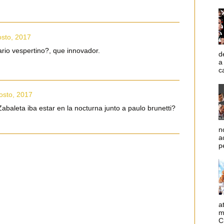
osto, 2017
rio vespertino?, que innovador.
d
a
c
osto, 2017
baleta iba estar en la nocturna junto a paulo brunetti?
n
a
p
a
m
C