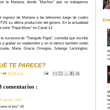
r con la Mariana, desde "Machos" que no trabajamos
 regreso de Mariana a las teleseries luego de cuatro
Ent
TVN su última producción del género. En la actualidad
a serie "Papá Mono" en Canal 13
la sucesora de "Tranquilo Papá", comedia que escribe
 a grabar en septiembre y en el elenco también están
zuela, Maria Gracia Omegna, Solange Lackington,
t
c
r
UÉ TE PARECE?
cl
en
11:30 p.m.
3 comentarios :
T
M
f
t
18 agosto, 2017
c
muere el pez" xD
m