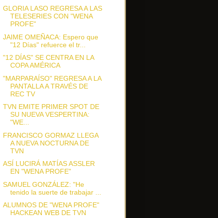
GLORIA LASO REGRESA A LAS
TELESERIES CON "WENA
PROFE"
JAIME OMEÑACA: Espero que
"12 Días" refuerce el tr...
"12 DÍAS" SE CENTRA EN LA
COPA AMÉRICA
"MARPARAÍSO" REGRESA A LA
PANTALLA A TRAVÉS DE
REC TV
TVN EMITE PRIMER SPOT DE
SU NUEVA VESPERTINA:
"WE...
FRANCISCO GORMAZ LLEGA
A NUEVA NOCTURNA DE
TVN
ASÍ LUCIRÁ MATÍAS ASSLER
EN "WENA PROFE"
SAMUEL GONZÁLEZ: "He
tenido la suerte de trabajar ...
ALUMNOS DE "WENA PROFE"
HACKEAN WEB DE TVN