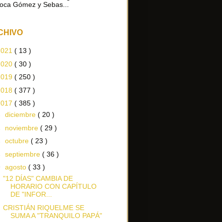
oca Gómez y Sebas...
CHIVO
2021
( 13 )
2020
( 30 )
2019
( 250 )
2018
( 377 )
2017
( 385 )
►
diciembre
( 20 )
►
noviembre
( 29 )
►
octubre
( 23 )
►
septiembre
( 36 )
▼
agosto
( 33 )
"12 DÍAS" CAMBIA DE
HORARIO CON CAPÍTULO
DE "INFOR...
CRISTIÁN RIQUELME SE
SUMA A "TRANQUILO PAPÁ"