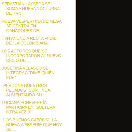
SEBASTIÁN LAYSECA SE
SUMA A NUEVA NOCTURNA
DE TVN
NUEVA VESPERTINA DE MEGA
SE CENTRA EN
GANADORES DE...
TVN ANUNCIA RECTA FINAL
DE "LA COLOMBIANA"
LOS ACTORES QUE SE
INCORPORARON AL NUEVO
CICLO DE ...
JOSEFINA VELASCO SE
INTEGRA A "DIME QUIÉN
FUE"
"PERDONA NUESTROS
PECADOS" CONTINÚA
AUMENTANDO SU ...
LUCIANA ECHEVERRÍA
PARTICIPA EN "SOLTERA
OTRA VEZ 3"
"LOS BUENOS CABROS", LA
NUEVA WEBSERIE QUE HOY
SE ...