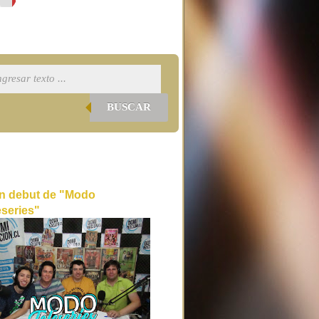
BUSCAR
n debut de "Modo
eseries"