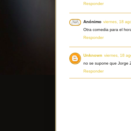
Responder
Anónimo
viernes, 18 ag
Otra comedia para el hora
Responder
Unknown
viernes, 18 ag
no se supone que Jorge Za
Responder