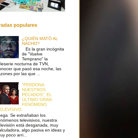
radas populares
¿QUIÉN MATÓ AL
NACHO?
Es la gran incógnita
de "Vuelve
Temprano" la
eleserie nocturna de TVN,
onocer que pasó esa noche, las
azones por las que ...
"PERDONA
NUESTROS
PECADOS", EL
ÚLTIMO GRAN
FENÓMENO
ELEVISIVO
ega Se extrañaban los
enómenos televisivos, nuestra
elevisión está desganada, muy
alculadora, algo pasiva en ideas y
uy poco arri...