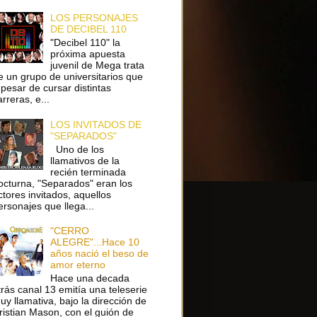
LOS PERSONAJES
DE DECIBEL 110
"Decibel 110" la
próxima apuesta
juvenil de Mega trata
e un grupo de universitarios que
 pesar de cursar distintas
arreras, e...
LOS INVITADOS DE
"SEPARADOS"
Uno de los
llamativos de la
recién terminada
octurna, "Separados" eran los
ctores invitados, aquellos
ersonajes que llega...
"CERRO
ALEGRE"...Hace 10
años nació el beso de
amor eterno
Hace una decada
trás canal 13 emitía una teleserie
uy llamativa, bajo la dirección de
ristian Mason, con el guión de