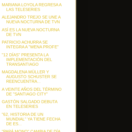
MARIANA LOYOLA REGRESA A
LAS TELESERIES
ALEJANDRO TREJO SE UNE A
NUEVA NOCTURNA DE TVN
ASÍ ES LA NUEVA NOCTURNA
DE TVN
PATRICIO ACHURRA SE
INTEGRA A "WENA PROFE"
"12 DÍAS" PRESENTA LA
IMPLEMENTACIÓN DEL
TRANSANTIAGO
MAGDALENA MÜLLER Y
AUGUSTO SCHUSTER SE
REENCUENTRA...
A VEINTE AÑOS DEL TÉRMINO
DE "SANTIAGO CITY"
GASTÓN SALGADO DEBUTA
EN TELESERIES
"62, HISTORIA DE UN
MUNDIAL" YA TIENE FECHA
DE ES...
"PAPÁ MONO" CAMBIA DE DÍA