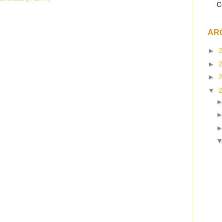
C
AR
►
►
►
▼