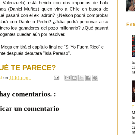
Valenzuela) está herido con dos impactos de bala
rada (Daniel Muñoz) quien vino a Chile en busca de
é pasará con el ex ladrón? ¿Nelson podrá comprobar
dará con Dante o Pedro? ¿Julia podrá perdonar a su
Ent
inero los ganadores del pozo millonario? ¿Qué pasará
rogantes quedan aún por resolver.
Mega emitirá el capítulo final de "Si Yo Fuera Rico" e
te después debutará "Isla Paraíso".
t
UÉ TE PARECE?
c
r
cl
en
11:51 p.m.
hay comentarios. :
T
icar un comentario
M
f
t
c
m