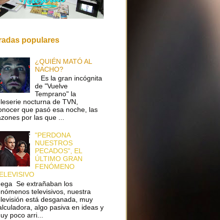
radas populares
¿QUIÉN MATÓ AL
NACHO?
Es la gran incógnita
de "Vuelve
Temprano" la
eleserie nocturna de TVN,
onocer que pasó esa noche, las
azones por las que ...
"PERDONA
NUESTROS
PECADOS", EL
ÚLTIMO GRAN
FENÓMENO
ELEVISIVO
ega Se extrañaban los
enómenos televisivos, nuestra
elevisión está desganada, muy
alculadora, algo pasiva en ideas y
uy poco arri...