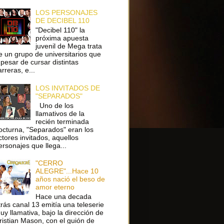
LOS PERSONAJES
DE DECIBEL 110
"Decibel 110" la
próxima apuesta
juvenil de Mega trata
e un grupo de universitarios que
 pesar de cursar distintas
arreras, e...
LOS INVITADOS DE
"SEPARADOS"
Uno de los
llamativos de la
recién terminada
octurna, "Separados" eran los
ctores invitados, aquellos
ersonajes que llega...
"CERRO
ALEGRE"...Hace 10
años nació el beso de
amor eterno
Hace una decada
trás canal 13 emitía una teleserie
uy llamativa, bajo la dirección de
ristian Mason, con el guión de