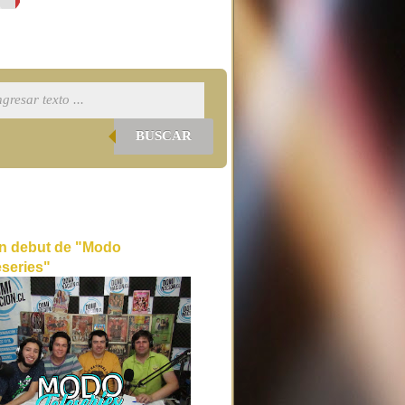
BUSCAR
n debut de "Modo
eseries"