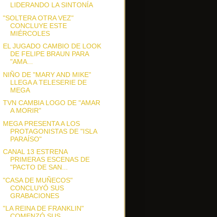
LIDERANDO LA SINTONÍA
"SOLTERA OTRA VEZ"
CONCLUYE ESTE
MIÉRCOLES
EL JUGADO CAMBIO DE LOOK
DE FELIPE BRAUN PARA
"AMA...
NIÑO DE "MARY AND MIKE"
LLEGA A TELESERIE DE
MEGA
TVN CAMBIA LOGO DE "AMAR
A MORIR"
MEGA PRESENTA A LOS
PROTAGONISTAS DE "ISLA
PARAÍSO"
CANAL 13 ESTRENA
PRIMERAS ESCENAS DE
"PACTO DE SAN...
"CASA DE MUÑECOS"
CONCLUYÓ SUS
GRABACIONES
"LA REINA DE FRANKLIN"
COMENZÓ SUS