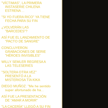
"VÍCTIMAS", LA PRIMERA
INSTASERIE CHILENA
ESTRENA ...
"SI YO FUERA RICO" YA TIENE
FECHA PARA SU FIN
¿VOLVERÁN LAS
"BARCEDES"?
ASÍ FUE EL LANZAMIENTO DE
"PACTO DE SANGRE"
CONCLUYERON
GRABACIONES DE SERIE
"HÉROES INVISIBLES"
WILLY SEMLER REGRESA A
LAS TELESERIES
"SOLTERA OTRA VEZ"
PRESENTÓ A LA
MISTERIOSA TÍA KIKA
DIEGO MUÑOZ: "Me he sentido
super afortunado de ha...
ASÍ FUE LA PRESENTACIÓN
DE "AMAR A MORIR"
"LA CACERÍA" LLEGÓ A SU FIN