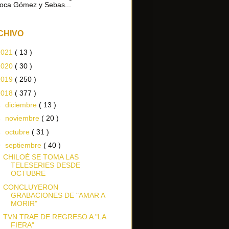
oca Gómez y Sebas...
CHIVO
2021
( 13 )
2020
( 30 )
2019
( 250 )
2018
( 377 )
►
diciembre
( 13 )
►
noviembre
( 20 )
►
octubre
( 31 )
▼
septiembre
( 40 )
CHILOÉ SE TOMA LAS
TELESERIES DESDE
OCTUBRE
CONCLUYERON
GRABACIONES DE "AMAR A
MORIR"
TVN TRAE DE REGRESO A "LA
FIERA"