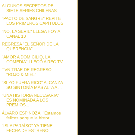
ALGUNOS SECRETOS DE
SIETE SERIES CHILENAS
"PACTO DE SANGRE" REPITE
LOS PRIMEROS CAPÍTULOS
"NO, LA SERIE" LLEGA HOY A
CANAL 13
REGRESA "EL SEÑOR DE LA
QUERENCIA"
"AMOR A DOMICILIO, LA
COMEDIA" LLEGÓ A REC TV
TVN TRAE DE REGRESO
"ROJO & MIEL"
"SI YO FUERA RICO" ALCANZA
SU SINTONÍA MÁS ALTA A ...
"UNA HISTORIA NECESARIA"
ES NOMINADA A LOS
PREMIOS...
ÁLVARO ESPINOZA: "Estamos
felices porque la histor...
"ISLA PARAÍSO" YA TIENE
FECHA DE ESTRENO