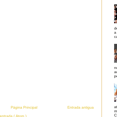
d
a
c
n
a
p
a
Página Principal
Entrada antigua
m
C
entrada ( Atom )