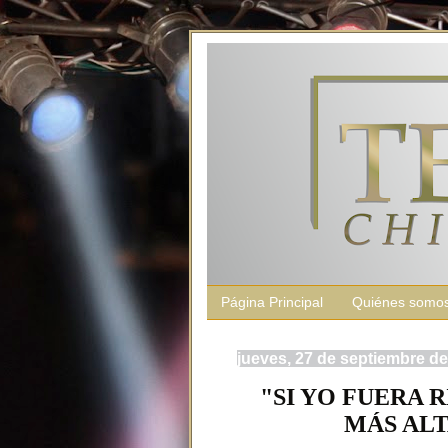
Página Principal
Quiénes somo
jueves, 27 de septiembre d
"SI YO FUERA 
MÁS ALT