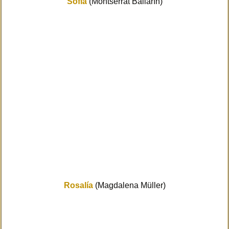
Sofía
(Montserrat Ballarín)
Rosalía
(Magdalena Müller)