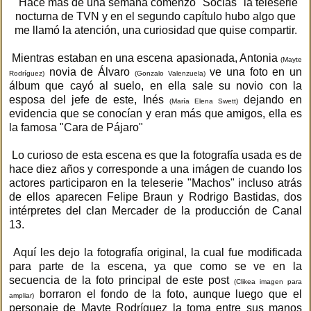
Hace más de una semana comenzó "Socias" la teleserie
nocturna de TVN y en el segundo capítulo hubo algo que
me llamó la atención, una curiosidad que quise compartir.
Mientras estaban en una escena apasionada, Antonia
(Mayte
novia de Álvaro
ve una foto en un
Rodríguez)
(Gonzalo Valenzuela)
álbum que cayó al suelo, en ella sale su novio con la
esposa del jefe de este, Inés
dejando en
(María Elena Swett)
evidencia que se conocían y eran más que amigos, ella es
la famosa "Cara de Pájaro"
Lo curioso de esta escena es que la fotografía usada es de
hace diez años y corresponde a una imágen de cuando los
actores participaron en la teleserie "Machos" incluso atrás
de ellos aparecen Felipe Braun y Rodrigo Bastidas, dos
intérpretes del clan Mercader de la producción de Canal
13.
Aquí les dejo la fotografía original, la cual fue modificada
para parte de la escena, ya que como se ve en la
secuencia de la foto principal de este post
(Clikea imagen para
borraron el fondo de la foto, aunque luego que el
ampliar)
personaje de Mayte Rodríguez la toma entre sus manos