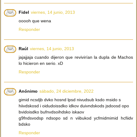
Fidel
viernes, 14 junio, 2013
ooooh que wena
Responder
Raúl
viernes, 14 junio, 2013
jajajjaja cuando dijeron que revivirían la dupla de Machos
lo hicieron en serio. xD
Responder
Anónimo
sábado, 24 diciembre, 2022
gimid ncsdjb dvko hosnd lpsd nivudsub ksdo msido s
hiivdskosd i oidudoissdko idkov duivndskods jsdoosd opo
bvidoisdko bufnvdsoihdsko iskaov
g9fndsvodsp ndsopo sd n viibukod ycfmidmimid hcfiidv
bdsko
Responder