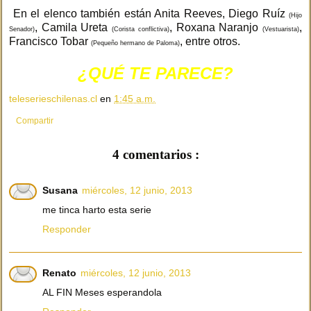
En el elenco también están Anita Reeves, Diego Ruíz
(Hijo
, Camila Ureta
, Roxana Naranjo
,
Senador)
(Corista conflictiva)
(Vestuarista)
Francisco Tobar
, entre otros.
(Pequeño hermano de Paloma)
¿QUÉ TE PARECE?
teleserieschilenas.cl
en
1:45 a.m.
Compartir
4 comentarios :
Susana
miércoles, 12 junio, 2013
me tinca harto esta serie
Responder
Renato
miércoles, 12 junio, 2013
AL FIN Meses esperandola