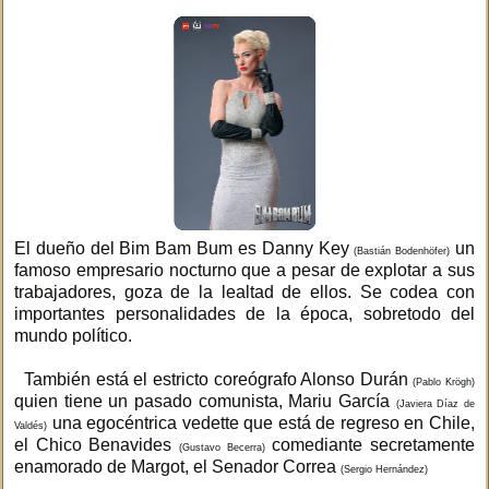
El dueño del Bim Bam Bum es Danny Key
un
(Bastián Bodenhöfer)
famoso empresario nocturno que a pesar de explotar a sus
trabajadores, goza de la lealtad de ellos. Se codea con
importantes personalidades de la época, sobretodo del
mundo político.
También está el estricto coreógrafo Alonso Durán
(Pablo Krögh)
quien tiene un pasado comunista, Mariu García
(Javiera Díaz de
una egocéntrica vedette que está de regreso en Chile,
Valdés)
el Chico Benavides
comediante secretamente
(Gustavo Becerra)
enamorado de Margot, el Senador Correa
(Sergio Hernández)