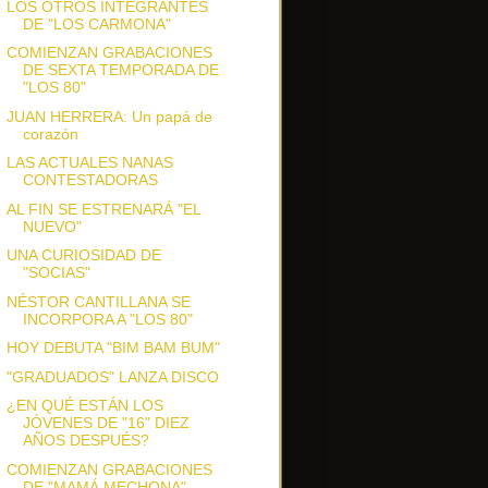
LOS OTROS INTEGRANTES
DE "LOS CARMONA"
COMIENZAN GRABACIONES
DE SEXTA TEMPORADA DE
"LOS 80"
JUAN HERRERA: Un papá de
corazón
LAS ACTUALES NANAS
CONTESTADORAS
AL FIN SE ESTRENARÁ "EL
NUEVO"
UNA CURIOSIDAD DE
"SOCIAS"
NÉSTOR CANTILLANA SE
INCORPORA A "LOS 80"
HOY DEBUTA "BIM BAM BUM"
"GRADUADOS" LANZA DISCO
¿EN QUÉ ESTÁN LOS
JÓVENES DE "16" DIEZ
AÑOS DESPUÉS?
COMIENZAN GRABACIONES
DE "MAMÁ MECHONA"