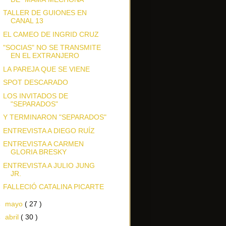
TALLER DE GUIONES EN
CANAL 13
EL CAMEO DE INGRID CRUZ
"SOCIAS" NO SE TRANSMITE
EN EL EXTRANJERO
LA PAREJA QUE SE VIENE
SPOT DESCARADO
LOS INVITADOS DE
"SEPARADOS"
Y TERMINARON "SEPARADOS"
ENTREVISTA A DIEGO RUÍZ
ENTREVISTA A CARMEN
GLORIA BRESKY
ENTREVISTA A JULIO JUNG
JR.
FALLECIÓ CATALINA PICARTE
►
mayo
( 27 )
►
abril
( 30 )