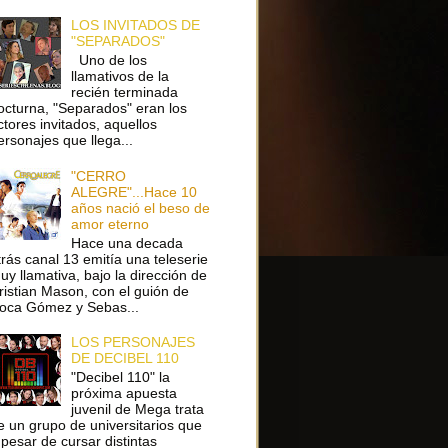
LOS INVITADOS DE
"SEPARADOS"
Uno de los
llamativos de la
recién terminada
octurna, "Separados" eran los
ctores invitados, aquellos
ersonajes que llega...
"CERRO
ALEGRE"...Hace 10
años nació el beso de
amor eterno
Hace una decada
trás canal 13 emitía una teleserie
uy llamativa, bajo la dirección de
ristian Mason, con el guión de
oca Gómez y Sebas...
LOS PERSONAJES
DE DECIBEL 110
"Decibel 110" la
próxima apuesta
juvenil de Mega trata
e un grupo de universitarios que
 pesar de cursar distintas