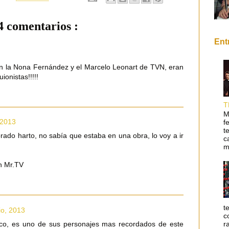
4 comentarios :
Ent
n la Nona Fernández y el Marcelo Leonart de TVN, eran
onistas!!!!!
T
M
 2013
f
t
rado harto, no sabía que estaba en una obra, lo voy a ir
c
m
ón Mr.TV
t
io, 2013
c
r
ico, es uno de sus personajes mas recordados de este