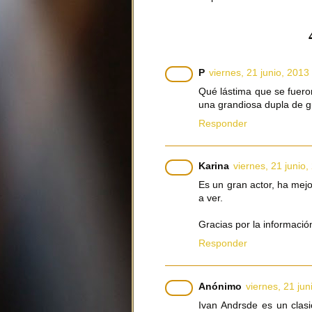
P
viernes, 21 junio, 2013
Qué lástima que se fuero
una grandiosa dupla de gui
Responder
Karina
viernes, 21 junio,
Es un gran actor, ha mejo
a ver.
Gracias por la informaci
Responder
Anónimo
viernes, 21 jun
Ivan Andrsde es un clas