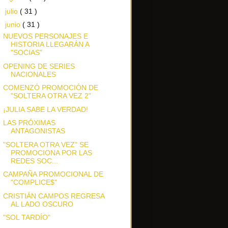
►
julio
( 31 )
▼
junio
( 31 )
NUEVOS PERSONAJES E
HISTORIA LLEGARÁN A
"SOCIAS"
OPENING DE SERIES
NACIONALES
COMENZÓ PROMOCIÓN DE
"SOLTERA OTRA VEZ 2"
¡JULIA SABE LA VERDAD!
LAS PRÓXIMAS
ANTAGONISTAS
"SOLTERA OTRA VEZ" SE
PROMOCIONA POR LAS
REDES SOC...
CAMPAÑA PROMOCIONAL DE
"COMPLICE$"
CRISTIÁN CAMPOS REGRESA
AL LADO OSCURO
"SOL TARDÍO"