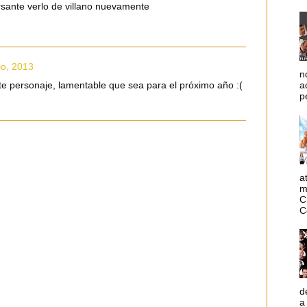
rsante verlo de villano nuevamente
io, 2013
n
a
te personaje, lamentable que sea para el próximo año :(
p
a
m
C
C
d
a