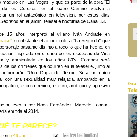
o maduro en "Las Vegas" y que es parte de la obra "El
n de los Cerezos" en el teatro Camino, vuelve a
retar un rol antagónico en televisión, por estos días
"Secretos en el jardín" teleserie nocturna de Canal 13.
15 años interpretó al villano Iván Andrade en
raiso"
no obstante el actor contó a "La Segunda" que
personaje bastante distinto a todo lo que ha hecho, en
ducción inspirada en el caso de los sicópatas de Viña
ar y ambientada en los años 80's, Campos será
de los crímenes que ocurren en la teleserie, junto al
conformarán "Una Dupla del Terror" Será un cuico
na, con una sexualidad muy relajada, amparado en la
Gra
icopático, esquizofrénico, oscuro, ambiguo y agresivo
Tel
ctor, escrita por Nona Fernández, Marcelo Leonart,
ía emitida el 2014.
UÉ TE PARECE?
cl
en
5:48 a.m.