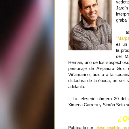
vedett
Jardí
interp
graba 
Hace 
"Marpa
es un 
la pro
del M
Hernán, uno de los sospechosos 
personaje de Alejandro Goic 
Viñamarino, adicto a la cocaí
dictadura de la época, un ser s
adelanta.
La teleserie número 30 del a
Ximena Carrera y Simón Soto ser
¿Q
Publicado por
teleserieschilenas.