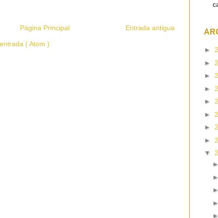
c
Página Principal
Entrada antigua
AR
entrada ( Atom )
►
►
►
►
►
►
►
►
▼