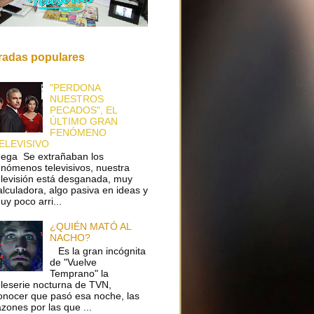
radas populares
"PERDONA
NUESTROS
PECADOS", EL
ÚLTIMO GRAN
FENÓMENO
ELEVISIVO
ega Se extrañaban los
enómenos televisivos, nuestra
elevisión está desganada, muy
alculadora, algo pasiva en ideas y
uy poco arri...
¿QUIÉN MATÓ AL
NACHO?
Es la gran incógnita
de "Vuelve
Temprano" la
eleserie nocturna de TVN,
onocer que pasó esa noche, las
azones por las que ...