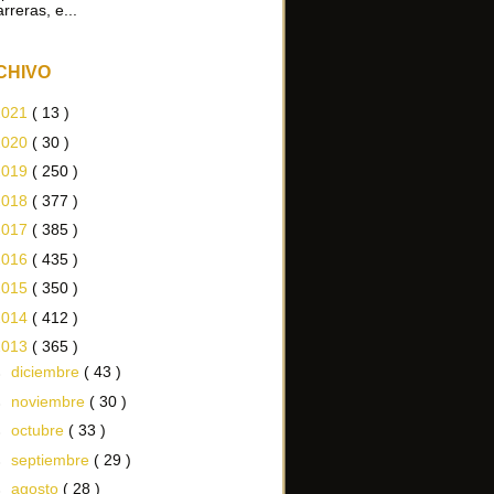
arreras, e...
CHIVO
2021
( 13 )
2020
( 30 )
2019
( 250 )
2018
( 377 )
2017
( 385 )
2016
( 435 )
2015
( 350 )
2014
( 412 )
2013
( 365 )
►
diciembre
( 43 )
►
noviembre
( 30 )
►
octubre
( 33 )
►
septiembre
( 29 )
►
agosto
( 28 )