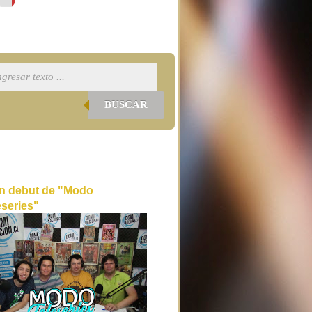
BUSCAR
n debut de "Modo
eseries"