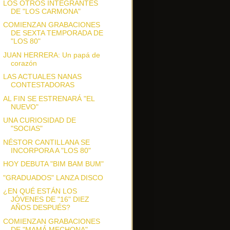
LOS OTROS INTEGRANTES
DE "LOS CARMONA"
COMIENZAN GRABACIONES
DE SEXTA TEMPORADA DE
"LOS 80"
JUAN HERRERA: Un papá de
corazón
LAS ACTUALES NANAS
CONTESTADORAS
AL FIN SE ESTRENARÁ "EL
NUEVO"
UNA CURIOSIDAD DE
"SOCIAS"
NÉSTOR CANTILLANA SE
INCORPORA A "LOS 80"
HOY DEBUTA "BIM BAM BUM"
"GRADUADOS" LANZA DISCO
¿EN QUÉ ESTÁN LOS
JÓVENES DE "16" DIEZ
AÑOS DESPUÉS?
COMIENZAN GRABACIONES
DE "MAMÁ MECHONA"