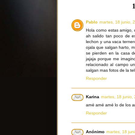
Pablo
martes, 18 junio, 
Hola como estas amigo, 
ah salido tan poco de e
lechon y una vaca terner
ojala que salgan harto, 
se pierden en la casa d
jajaja porque me imagino
relacionado al campo una
salgan mas fotos de la tel
Responder
Karina
martes, 18 junio,
amé amé amé lo de los a
Responder
Anónimo
martes, 18 jun