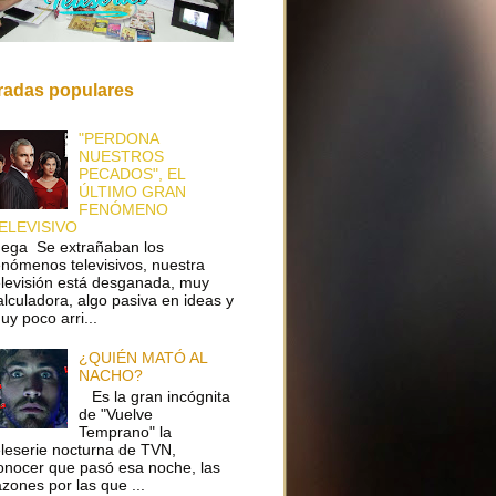
radas populares
"PERDONA
NUESTROS
PECADOS", EL
ÚLTIMO GRAN
FENÓMENO
ELEVISIVO
ega Se extrañaban los
enómenos televisivos, nuestra
elevisión está desganada, muy
alculadora, algo pasiva en ideas y
uy poco arri...
¿QUIÉN MATÓ AL
NACHO?
Es la gran incógnita
de "Vuelve
Temprano" la
eleserie nocturna de TVN,
onocer que pasó esa noche, las
azones por las que ...