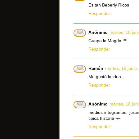
Es tan Beberly Ricos
Responder
Anónimo
martes, 18 jun
Guapa la Magda !!!!
Responder
Ramón
martes, 18 junio
Me gustó la idea.
Responder
Anónimo
martes, 18 jun
medios integrantes, jura
tipica historia ¬¬
Responder