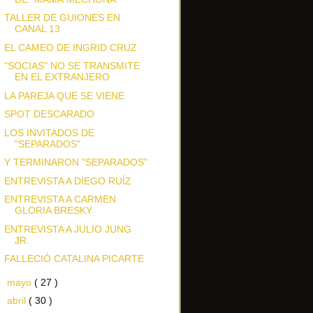
TALLER DE GUIONES EN
CANAL 13
EL CAMEO DE INGRID CRUZ
"SOCIAS" NO SE TRANSMITE
EN EL EXTRANJERO
LA PAREJA QUE SE VIENE
SPOT DESCARADO
LOS INVITADOS DE
"SEPARADOS"
Y TERMINARON "SEPARADOS"
ENTREVISTA A DIEGO RUÍZ
ENTREVISTA A CARMEN
GLORIA BRESKY
ENTREVISTA A JULIO JUNG
JR.
FALLECIÓ CATALINA PICARTE
►
mayo
( 27 )
►
abril
( 30 )