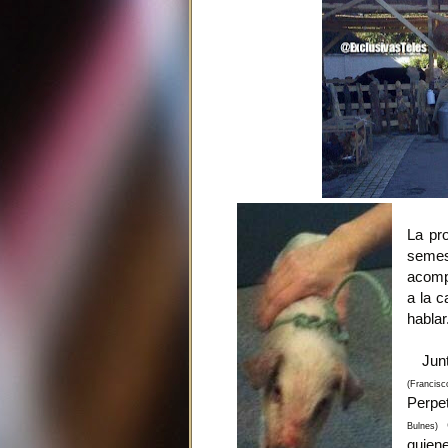
La pr
semes
acomp
a la 
hablar
Junt
(Francis
Perpe
e
Bulnes)
quiene