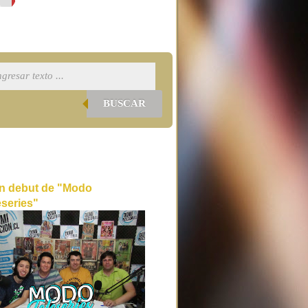
BUSCAR
n debut de "Modo
eseries"