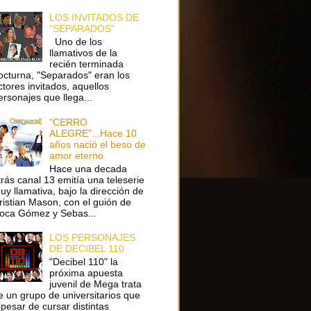
LOS INVITADOS DE
"SEPARADOS"
Uno de los
llamativos de la
recién terminada
octurna, "Separados" eran los
ctores invitados, aquellos
ersonajes que llega...
"CERRO
ALEGRE"...Hace 10
años nació el beso de
amor eterno
Hace una decada
trás canal 13 emitía una teleserie
uy llamativa, bajo la dirección de
ristian Mason, con el guión de
oca Gómez y Sebas...
LOS PERSONAJES
DE DECIBEL 110
"Decibel 110" la
próxima apuesta
juvenil de Mega trata
e un grupo de universitarios que
 pesar de cursar distintas