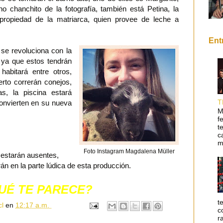
rno chanchito de la fotografía, también está Petina, la
propiedad de la matriarca, quien provee de leche a
Ent
 se revoluciona con la
 ya que estos tendrán
habitará entre otros,
erto correrán conejos,
nas, la piscina estará
T
convierten en su nueva
M
f
t
c
m
Foto Instagram Magdalena Müller
 estarán ausentes,
rán en la parte lúdica de esta producción.
UÉ TE PARECE?
t
cl
en
12:17 a.m.
c
r