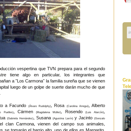
oducción vespertina que TVN prepara para el segundo
tre tiene algo en particular, los integrantes que
Gra
añan a "Los Carmona" la familia sureña que se vienen
Tel
capital luego de un golpe de suerte darán mucho de que
.
o a Facundo
, Rosa
, Alberto
(Álvaro Rudolphy)
(Carolina Arregui)
, Cármen
, Rosendo
,
co Puelles)
(Magdalena Müller)
(Luis Alarcón)
tua
, Susana
y Jacinto
(Gabriela Hernández)
(Agustina Lavín)
(Gonzalo
l clan Carmona, vienen del campo sus animales,
s se tomarán el barrio alto, uno de ellos es Margarito,