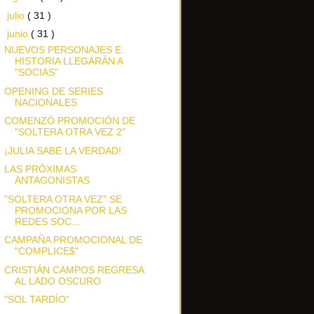
►
julio
( 31 )
▼
junio
( 31 )
NUEVOS PERSONAJES E
HISTORIA LLEGARÁN A
"SOCIAS"
OPENING DE SERIES
NACIONALES
COMENZÓ PROMOCIÓN DE
"SOLTERA OTRA VEZ 2"
¡JULIA SABE LA VERDAD!
LAS PRÓXIMAS
ANTAGONISTAS
"SOLTERA OTRA VEZ" SE
PROMOCIONA POR LAS
REDES SOC...
CAMPAÑA PROMOCIONAL DE
"COMPLICE$"
CRISTIÁN CAMPOS REGRESA
AL LADO OSCURO
"SOL TARDÍO"