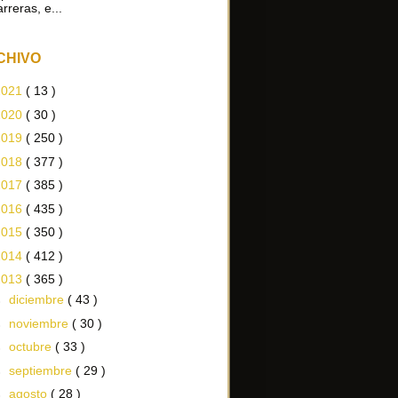
arreras, e...
CHIVO
2021
( 13 )
2020
( 30 )
2019
( 250 )
2018
( 377 )
2017
( 385 )
2016
( 435 )
2015
( 350 )
2014
( 412 )
2013
( 365 )
►
diciembre
( 43 )
►
noviembre
( 30 )
►
octubre
( 33 )
►
septiembre
( 29 )
►
agosto
( 28 )