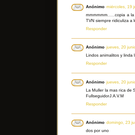
Anónimo
miércoles, 19 
mmmmmm......copia a la 
TVN siempre ridiculiza a 
Responder
Anónimo
jueves, 20 juni
Lindos animalitos y linda 
Responder
Anónimo
jueves, 20 juni
La Muller la mas rica de S
FullseguidorJ.A.V.M
Responder
Anónimo
domingo, 23 ju
dos por uno