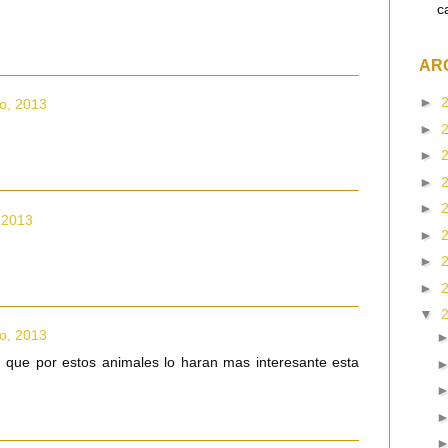
c
AR
►
io, 2013
►
►
►
►
, 2013
►
►
►
▼
io, 2013
n que por estos animales lo haran mas interesante esta