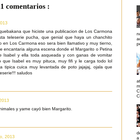
11 comentarios :
2013
quebakana que hiciste una publicacion de Los Carmona
n
sta teleserie pucha, que genial que haya un chanchito
a
o en Los Carmona eso sera bien llamativo y muy tierno,
p
me encantaria alguna escena donde el Margarito o Petina
e Isabel y ella toda asqueada y con ganas de vomitar
 que Isabel es muy pituca, muy fifi y le carga todo lol
 tipica cuica muy levantada de poto jajajaj, ojala que
eserie!!! saludos
a
m
C
C
 2013
nimales y yame cayó bien Margarito.
d
io, 2013
a