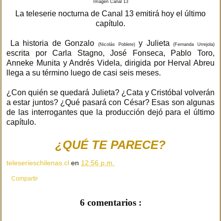
Imagen Canal 13
La teleserie nocturna de Canal 13 emitirá hoy el último
capítulo.
La historia de Gonzalo
y Julieta
(Nicolás Poblete)
(Fernanda Urrejola)
escrita por Carla Stagno, José Fonseca, Pablo Toro,
Anneke Munita y Andrés Videla, dirigida por Herval Abreu
llega a su término luego de casi seis meses.
¿Con quién se quedará Julieta? ¿Cata y Cristóbal volverán
a estar juntos? ¿Qué pasará con César? Esas son algunas
de las interrogantes que la producción dejó para el último
capítulo.
¿QUÉ TE PARECE?
teleserieschilenas.cl
en
12:56 p.m.
Compartir
6 comentarios :