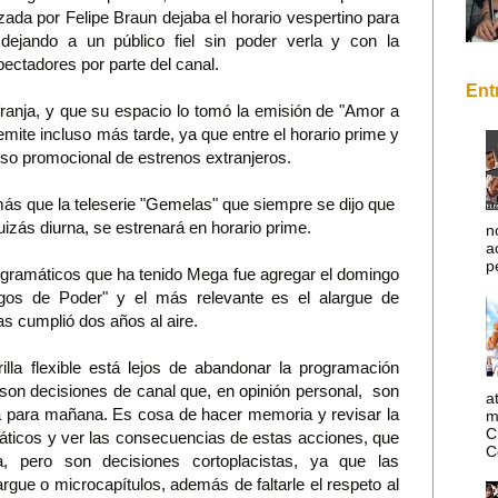
zada por Felipe Braun dejaba el horario vespertino para
, dejando a un público fiel sin poder verla y con la
ctadores por parte del canal.
Ent
anja, y que su espacio lo tomó la emisión de "Amor a
 emite incluso más tarde, ya que entre el horario prime y
nso promocional de estrenos extranjeros.
 que la teleserie "Gemelas" que siempre se dijo que
uizás diurna, se estrenará en horario prime.
n
a
p
gramáticos que ha tenido Mega fue agregar el domingo
os de Poder" y el más relevante es el alargue de
s cumplió dos años al aire.
illa flexible está lejos de abandonar la programación
, son decisiones de canal que, en opinión personal, son
a
ea para mañana. Es cosa de hacer memoria y revisar la
m
C
áticos y ver las consecuencias de estas acciones, que
C
a, pero son decisiones cortoplacistas, ya que las
argue o microcapítulos, además de faltarle el respeto al