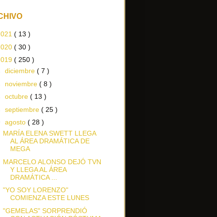
CHIVO
2021
( 13 )
2020
( 30 )
2019
( 250 )
►
diciembre
( 7 )
►
noviembre
( 8 )
►
octubre
( 13 )
►
septiembre
( 25 )
▼
agosto
( 28 )
MARÍA ELENA SWETT LLEGA
AL ÁREA DRAMÁTICA DE
MEGA
MARCELO ALONSO DEJÓ TVN
Y LLEGA AL ÁREA
DRAMÁTICA ...
"YO SOY LORENZO"
COMIENZA ESTE LUNES
"GEMELAS" SORPRENDIÓ