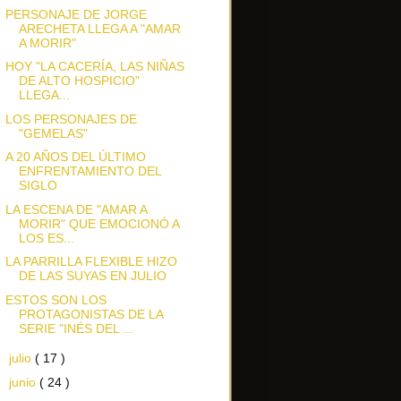
PERSONAJE DE JORGE
ARECHETA LLEGA A "AMAR
A MORIR"
HOY "LA CACERÍA, LAS NIÑAS
DE ALTO HOSPICIO"
LLEGA...
LOS PERSONAJES DE
"GEMELAS"
A 20 AÑOS DEL ÚLTIMO
ENFRENTAMIENTO DEL
SIGLO
LA ESCENA DE "AMAR A
MORIR" QUE EMOCIONÓ A
LOS ES...
LA PARRILLA FLEXIBLE HIZO
DE LAS SUYAS EN JULIO
ESTOS SON LOS
PROTAGONISTAS DE LA
SERIE "INÉS DEL ...
►
julio
( 17 )
►
junio
( 24 )