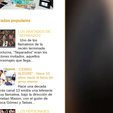
radas populares
LOS INVITADOS DE
"SEPARADOS"
Uno de los
llamativos de la
recién terminada
octurna, "Separados" eran los
ctores invitados, aquellos
ersonajes que llega...
"CERRO
ALEGRE"...Hace 10
años nació el beso de
amor eterno
Hace una decada
trás canal 13 emitía una teleserie
uy llamativa, bajo la dirección de
ristian Mason, con el guión de
oca Gómez y Sebas...
LOS PERSONAJES