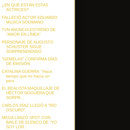
¿EN QUÉ ESTÁN ESTAS
ACTRICES?
FALLECIÓ ACTOR EDUARDO
MUJICA SOLIMANO
TVN ANUNCIA ESTRENO DE
"AMOR EN LÍNEA"
PERSONAJE DE AUGUSTO
SCHUSTER SIGUE
SORPRENDIENDO
"GEMELAS" CONFIRMA DÍAS
DE EMISIÓN
CATALINA GUERRA: "Hace
tiempo que no hacía un
pers...
EL REALISTA MAQUILLAJE DE
HÉCTOR NOGUERA QUE
SORPR...
CARLOS DÍAZ LLEGÓ A "RÍO
OSCURO"
MEGA LANZÓ SPOT CON
BAILE DE ELENCO DE "YO
SOY LOR...