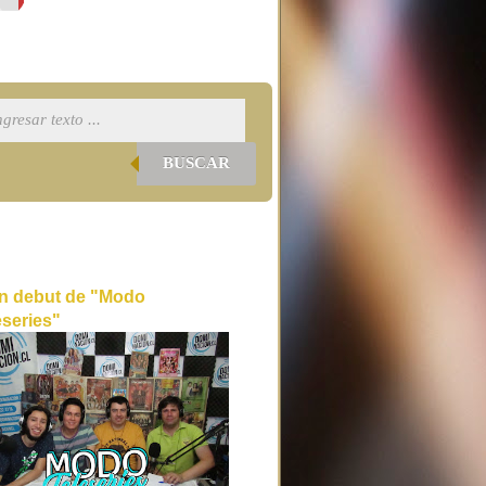
BUSCAR
n debut de "Modo
eseries"