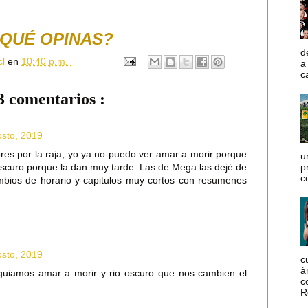
QUÉ OPINAS?
d
cl
en
10:40 p.m.
a
c
3 comentarios :
osto, 2019
res por la raja, yo ya no puedo ver amar a morir porque
u
p
 oscuro porque la dan muy tarde. Las de Mega las dejé de
c
mbios de horario y capitulos muy cortos con resumenes
osto, 2019
c
á
uiamos amar a morir y rio oscuro que nos cambien el
c
R