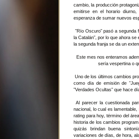
cambio, la producción protagoni
emitirse en el horario diurno
esperanza de sumar nuevos espe
"Río Oscuro" pasó a segunda fr
la Catalán", por lo que ahora se
la segunda franja se da un exte
Este mes nos enteramos además
sería vespertina o q
Uno de los últimos cambios pro
como día de emisión de "Jueg
"Verdades Ocultas" que hace día
Al parecer la cuestionada parr
nacional, lo cual es lamentable
rating para hoy, término del ár
historia de los cambios program
quizás brindan buena sintoní
variaciones de días, de hora, al