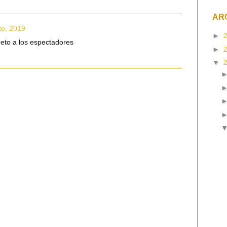
AR
to, 2019
►
peto a los espectadores
►
▼