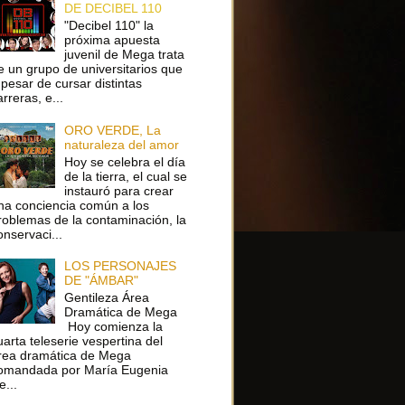
DE DECIBEL 110
"Decibel 110" la
próxima apuesta
juvenil de Mega trata
e un grupo de universitarios que
 pesar de cursar distintas
arreras, e...
ORO VERDE, La
naturaleza del amor
Hoy se celebra el día
de la tierra, el cual se
instauró para crear
na conciencia común a los
roblemas de la contaminación, la
onservaci...
LOS PERSONAJES
DE "ÁMBAR"
Gentileza Área
Dramática de Mega
Hoy comienza la
uarta teleserie vespertina del
rea dramática de Mega
omandada por María Eugenia
e...