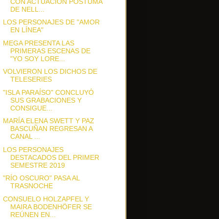
CON ACTUACIÓN PÓSTUMA
DE NELL...
LOS PERSONAJES DE "AMOR
EN LÍNEA"
MEGA PRESENTA LAS
PRIMERAS ESCENAS DE
"YO SOY LORE...
VOLVIERON LOS DICHOS DE
TELESERIES
"ISLA PARAÍSO" CONCLUYÓ
SUS GRABACIONES Y
CONSIGUE...
MARÍA ELENA SWETT Y PAZ
BASCUÑAN REGRESAN A
CANAL ...
LOS PERSONAJES
DESTACADOS DEL PRIMER
SEMESTRE 2019
"RÍO OSCURO" PASA AL
TRASNOCHE
CONSUELO HOLZAPFEL Y
MAIRA BODENHÖFER SE
REÚNEN EN...