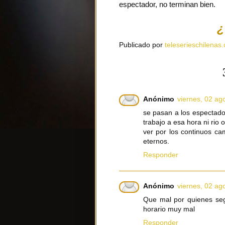
espectador, no terminan bien.
¿
Publicado por
teleserieschilenas.
Anónimo
viernes, 02 ag
se pasan a los espectado
trabajo a esa hora ni rio
ver por los continuos ca
eternos.
Responder
Anónimo
viernes, 02 ag
Que mal por quienes seg
horario muy mal
Responder