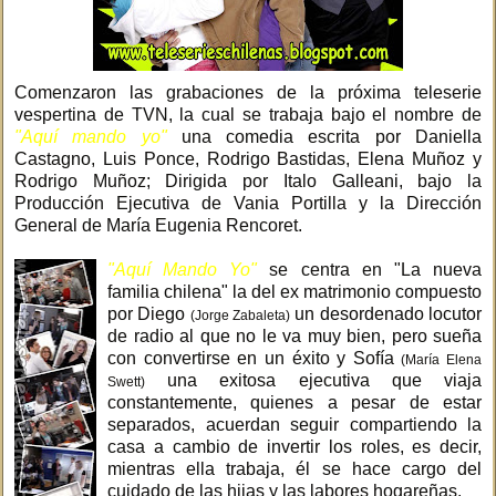
Comenzaron las grabaciones de la próxima teleserie
vespertina de TVN, la cual se trabaja bajo el nombre de
"Aquí mando yo"
una comedia escrita por Daniella
Castagno, Luis Ponce, Rodrigo Bastidas, Elena Muñoz y
Rodrigo Muñoz; Dirigida por Italo Galleani, bajo la
Producción Ejecutiva de Vania Portilla y la Dirección
General de María Eugenia Rencoret.
"Aquí Mando Yo"
se centra en "La nueva
familia chilena" la del ex matrimonio compuesto
por Diego
un desordenado locutor
(Jorge Zabaleta)
de radio al que no le va muy bien, pero sueña
con convertirse en un éxito y Sofía
(María Elena
una exitosa ejecutiva que viaja
Swett)
constantemente, quienes a pesar de estar
separados, acuerdan seguir compartiendo la
casa a cambio de invertir los roles, es decir,
mientras ella trabaja, él se hace cargo del
cuidado de las hijas y las labores hogareñas.